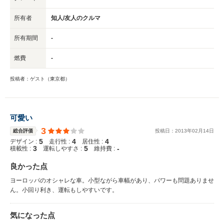
所有者
知人/友人のクルマ
所有期間
-
燃費
-
投稿者：ゲスト（東京都）
可愛い
3
総合評価
投稿日：
2013
年
02
月
14
日
5
4
4
デザイン :
走行性 :
居住性 :
3
5
-
積載性 :
運転しやすさ :
維持費 :
良かった点
ヨーロッパのオシャレな車。小型ながら車幅があり、パワーも問題ありませ
ん。小回り利き、運転もしやすいです。
気になった点