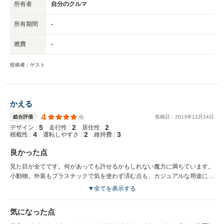
所有者
自分のクルマ
所有期間
-
燃費
-
投稿者：ゲスト
かえる
4
総合評価
投稿日：
2013
年
12
月
24
日
5
2
2
デザイン :
走行性 :
居住性 :
4
2
3
積載性 :
運転しやすさ :
維持費 :
良かった点
見た目が全てです。何があっても許せるかもしれない魔力に満ちています。
小動物。外装もプラスチックで気を使わず済む点も、カジュアルな用途に向
いています。
▼全てを表示する
気になった点