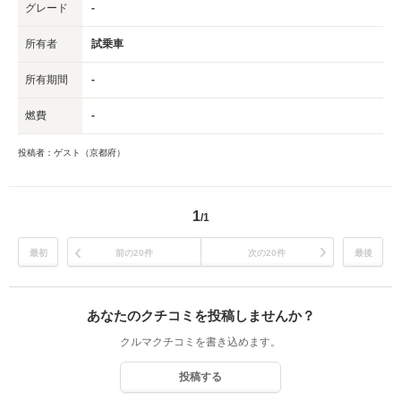
グレード
-
所有者
試乗車
所有期間
-
燃費
-
投稿者：ゲスト（京都府）
1
/1
最初
前の20件
次の20件
最後
あなたのクチコミを投稿しませんか？
クルマクチコミを書き込めます。
投稿する