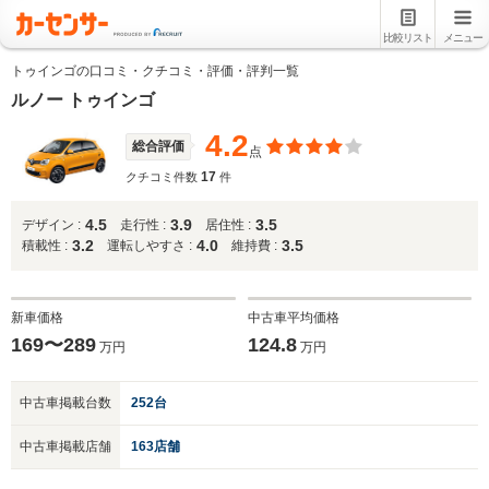
比較リスト
メニュー
トゥインゴの口コミ・クチコミ・評価・評判一覧
ルノー トゥインゴ
4.2
総合評価
点
17
クチコミ件数
件
4.5
3.9
3.5
デザイン :
走行性 :
居住性 :
3.2
4.0
3.5
積載性 :
運転しやすさ :
維持費 :
新車価格
中古車平均価格
169〜289
124.8
万円
万円
中古車掲載台数
252台
中古車掲載店舗
163店舗