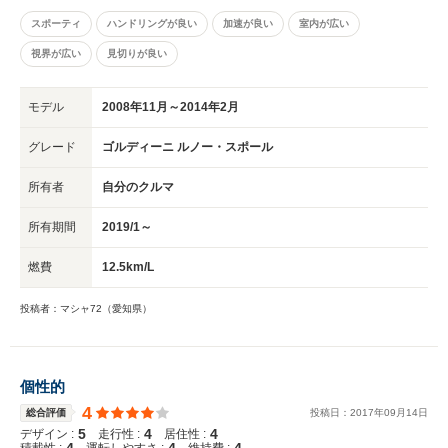
スポーティ
ハンドリングが良い
加速が良い
室内が広い
視界が広い
見切りが良い
モデル
2008年11月～2014年2月
グレード
ゴルディーニ ルノー・スポール
所有者
自分のクルマ
所有期間
2019/1～
燃費
12.5km/L
投稿者：マシャ72（愛知県）
個性的
4
総合評価
投稿日：
2017
年
09
月
14
日
5
4
4
デザイン :
走行性 :
居住性 :
4
4
4
積載性 :
運転しやすさ :
維持費 :