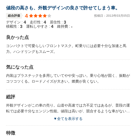
ポール」がチューンしたスポーツユニットである事を忘れてはいけません。
やはり、一般道ではなく、空いた東名高速道路に乗り、ETCレーンを抜け、
値段の高さも、外観デザインの良さで許せてしまう車。
一気にアクセルを底まで踏み付けますと、195/40R17というハイグリップ
4
総合評価
投稿日：
2013
年
03
月
05
日
タイヤが、一瞬悲鳴を上げ、「グウィーン」というややガサついたクラシカ
4
4
3
デザイン :
走行性 :
居住性 :
ルな音色と共に、猛進。6000rpmを超えてもまだ勢いはとどまらず、
3
4
-
積載性 :
運転しやすさ :
維持費 :
7200rpm弱まで吹け上がります。（6500rpmでシフトアップを促すワーニ
ングが点灯。）2速では、すでに100km/hあたりまで速度が伸び、5速
良かった点
100km/hの法定速度に則った運転に徹しましたが、ローギアードのこのミッ
コンパクトで可愛らしいフロントマスク。町乗りには必要十分な加速と馬
ションは、100km/h巡航で、3200rpmも回るので、少々ノイジー。クルマに
力。ハンドリングもスムーズ。
理解のない同乗者がいる場合は、「うるさい」と言われてしまうかも知れま
せん。追い越し加速では、シフトダウンの必要もなく、5速のままでも、グ
イグイ速度を上げていきます。 【乗り心地】 市街地では、やはり足回りは
気になった点
硬く、跳ねるようなシーンもありますが、高速道路では、十分なストローク
を感じられ、道路の継ぎ目でも不快なダンピングはありません。 旧式の
内装はプラスチックを多用していてやや安っぽい。乗り心地が固く、振動が
「トゥインゴ・ルノー・スポール」では、いかなるシーンでも、“とにかく
コツコツくる。ロードノイズが大きい。燃費が良くない。
硬い”という印象でしたが、「トゥインゴ・ゴルディーニ・ルノー・スポー
ル」では、普段の足にも使えるほどです。
総評
外観デザインがこの車の売り。山道や高速では力不足ではあるが、普段の運
転では必要十分なエンジン性能。値段は高いが、競合するような車がないた
め、致し方ない。
▼全てを表示する
特徴