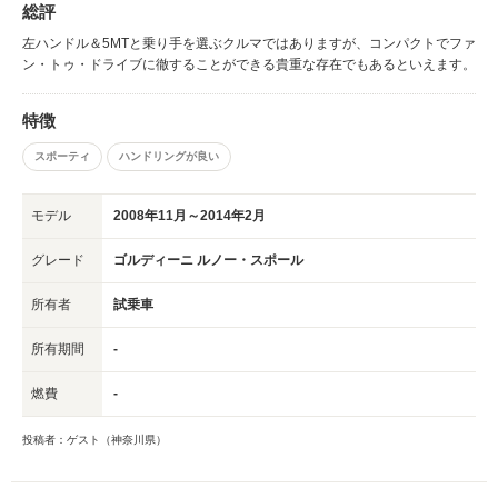
総評
は、この顔付きのまま、さらに“にんまり顔”が強調されることでしょう。
【インテリア】 基本的な形状は、踏襲されていますが、ブラック一色の硬
左ハンドル＆5MTと乗り手を選ぶクルマではありますが、コンパクトでファ
派なインテリアは、質感が向上。また、「メガーヌ・ルノー・スポール」で
ン・トゥ・ドライブに徹することができる貴重な存在でもあるといえます。
もお馴染みのエンジンパワーや加速Gなどのデータを表示する「R.S.モニタ
ー」をこの小さな「トゥインゴ・ゴルディーニ・ルノー・スポール」にも採
用したのには、正直驚きました。 ステアリング位置は、このクルマが大量
特徴
生産モデルではないという事もあり、左ハンドル＆マニアルのみという乗り
スポーティ
ハンドリングが良い
手を選ぶものですが、購入者は、ホットハッチという数少ない市場を求めて
いる方が大半ですので、本国仕様で乗れるというのは、嬉しい事であると思
います。 また、オーディオ類も現代流。スマートフォンをBluetoothでペア
モデル
2008年11月～2014年2月
リングし、ハンズフリー機能を持たせたり、USB端子でi-podなど最新デバ
イスを接続することも可能です。 【エンジン性能】 エンジンは、小さなボ
グレード
ゴルディーニ ルノー・スポール
ディにしては、大きな排気量を持つ、1.6リッター直4エンジン。エンジンル
ームを覗くと、エアークリーナーボックスに「ルノー・スポール」の刻印が
所有者
試乗車
物語るとおり、圧縮比や吸排気系などは、「ルノー・スポール」がチューニ
ングを担当しています。 最高出力134ps/6750rpm、最大トルク
所有期間
-
16.3kgm/4400rpmというスペックは、旧型と変わりませんが、車重は、
30kgの軽量化が図られ、1090kg。1ｔのボディに134psはホットハッチと
名乗るのには十分過ぎる余裕があります。 エンジンは、100psを発生する
燃費
-
1148cc、直4ターボの「トゥインゴGT」とは、始動した瞬間から明らかに
違う凄みを感じます。「トゥインゴGT」もホットハッチとして、楽しめま
投稿者：ゲスト（神奈川県）
したが、こちらは、「ルノー・スポール」チューン。ややガザついた低音の
排気音が心地よく響きます。 【走行性能】 このエンジンは、「ルノー・ス