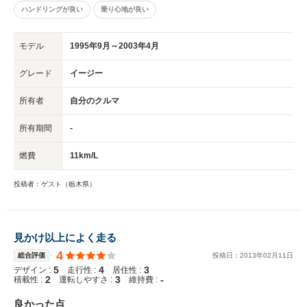
ハンドリングが良い
乗り心地が良い
モデル
1995年9月～2003年4月
グレード
イージー
所有者
自分のクルマ
所有期間
-
燃費
11km/L
投稿者：ゲスト（栃木県）
見かけ以上によく走る
4
総合評価
投稿日：
2013
年
02
月
11
日
5
4
3
デザイン :
走行性 :
居住性 :
2
3
-
積載性 :
運転しやすさ :
維持費 :
良かった点