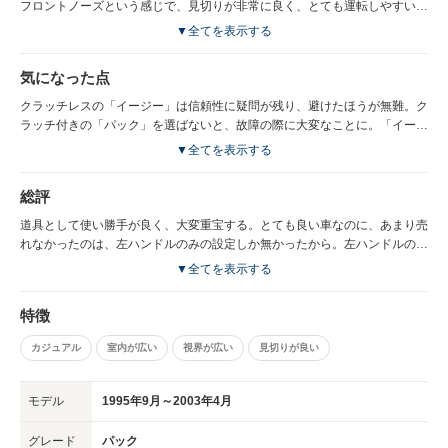
フロントノーズという感じで、見切りが非常に良く、とても運転しやすい
車。フロントを含め、各窓が大きく視認性が抜群。エクステリアはもちろん
▼全てを表示する
のこと、インテリアも相当オシャレ。シートアレンジも多彩で、１BOX的
な使用も可能。とにかく室内空間が広い。特に後部座席の足元の広さは特筆
気になった点
もので、驚愕の領域。出足は穏やかだがトルクはあり、結構キビキビ走る。
見た感じは明らかに女性向けの車だが、むしろ男性が乗るとカッコよい。足
クラッチレスの「イージー」は信頼性に疑問が残り、避けたほうが無難。ク
回りはフランス車なのにやや硬めで、そこそこスポーツ走行も可能。デビル
ラッチ付きの「パック」を選ばないと、故障の際に大変なことに。「イージ
マフラーが欲しいところ。
ー」にクラッチを換装することも可能だそうだが、ハナから「パック」を探
▼全てを表示する
したほうが楽。外装・内装ともにプラスチッキーで、経年劣化が目立つ。
総評
道具として使い勝手が良く、大変重宝する。とても良い車なのに、あまり売
れなかったのは、左ハンドルのみの設定しか無かったから。左ハンドルの運
転に躊躇がないなら、絶対おススメの大衆車。
▼全てを表示する
特徴
カジュアル
室内が広い
視界が広い
見切りが良い
モデル
1995年9月～2003年4月
グレード
パック