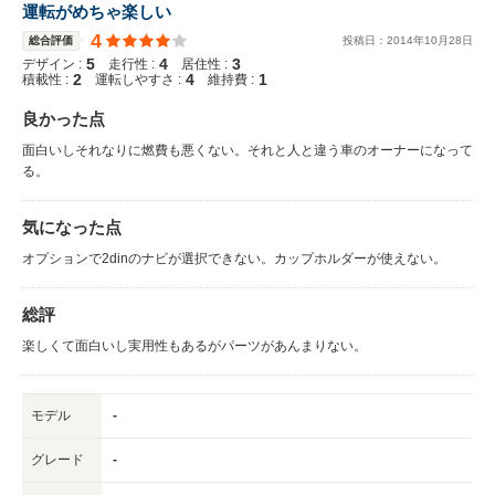
運転がめちゃ楽しい
4
総合評価
投稿日：
2014
年
10
月
28
日
5
4
3
デザイン :
走行性 :
居住性 :
2
4
1
積載性 :
運転しやすさ :
維持費 :
良かった点
面白いしそれなりに燃費も悪くない。それと人と違う車のオーナーになって
る。
気になった点
オプションで2dinのナビが選択できない。カップホルダーが使えない。
総評
楽しくて面白いし実用性もあるがパーツがあんまりない。
モデル
-
グレード
-