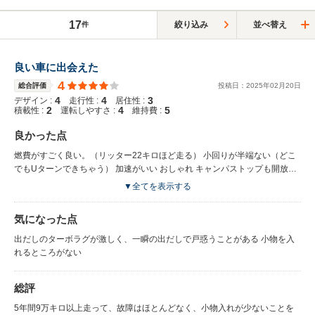
17
絞り込み
並べ替え
件
良い車に出会えた
4
総合評価
投稿日：
2025
年
02
月
20
日
4
4
3
デザイン :
走行性 :
居住性 :
2
4
5
積載性 :
運転しやすさ :
維持費 :
良かった点
燃費がすごく良い。（リッター22キロほど走る） 小回りが半端ない（どこ
でもUターンできちゃう） 加速がいい おしゃれ キャンパストップも開放感
がある
▼全てを表示する
気になった点
出だしのターボラグが激しく、一瞬の出だしで戸惑うことがある 小物を入
れるところがない
総評
5年間9万キロ以上走って、故障はほとんどなく、小物入れが少ないことを