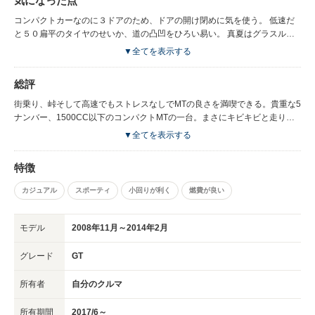
気になった点
りスポーティ。グラスルーフが標準で付属してありお得感がある。右ハンド
ル車としてペダルオフセットに気になるところは特に無い。後姿はCINQタ
コンパクトカーなのに３ドアのため、ドアの開け閉めに気を使う。 低速だ
ーボを彷彿させる。
と５０扁平のタイヤのせいか、道の凸凹をひろい易い。 真夏はグラスルー
フのせいでシェードしても暑かった。 高速では5速80キロで2500回転なの
▼全てを表示する
で、6速あると更に燃費がよくなると思う。 収納が少ないのでちょっとした
小物の置き場に困る。
総評
街乗り、峠そして高速でもストレスなしでMTの良さを満喫できる。貴重な5
ナンバー、1500CC以下のコンパクトMTの一台。まさにキビキビと走り、
免許取り立てで乗っていたスターレットを思い出させる。
▼全てを表示する
特徴
カジュアル
スポーティ
小回りが利く
燃費が良い
モデル
2008年11月～2014年2月
グレード
GT
所有者
自分のクルマ
所有期間
2017/6～