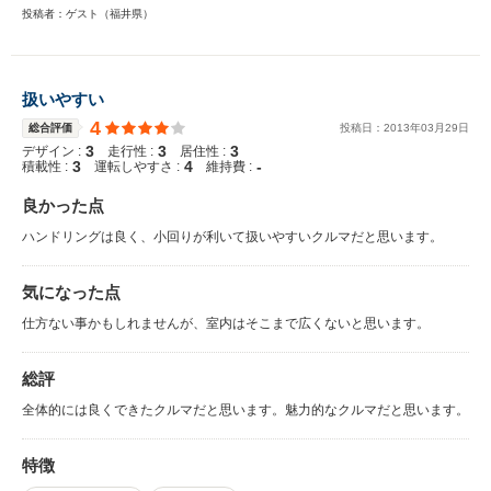
投稿者：ゲスト（福井県）
扱いやすい
4
総合評価
投稿日：
2013
年
03
月
29
日
3
3
3
デザイン :
走行性 :
居住性 :
3
4
-
積載性 :
運転しやすさ :
維持費 :
良かった点
ハンドリングは良く、小回りが利いて扱いやすいクルマだと思います。
気になった点
仕方ない事かもしれませんが、室内はそこまで広くないと思います。
総評
全体的には良くできたクルマだと思います。魅力的なクルマだと思います。
特徴