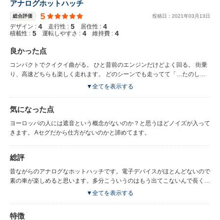
アナログホットハッチ
5
総合評価
投稿日：
2021
年
03
月
13
日
4
5
4
デザイン :
走行性 :
居住性 :
5
4
4
積載性 :
運転しやすさ :
維持費 :
良かった点
コンパクトでクイクイ曲がる。 ひと昔前のエンジンだけどよく回る。 街乗
り、高速どちらも楽しく走れます。 どのシーンでも走ってて「…たのしい
なぁ〜」と思わずつぶやける車。
▼全てを表示する
気になった点
ヨーロッパの人には遮音という概念がないのか？と思うほどノイズが入って
きます。 Aセグだから仕方がないのかと諦めてます。
総評
昔ながらのアナログなホットハッチです。電子デバイスがほとんどないので
素の車が楽しめると思います。多分こういうのはもう出てこないんで長く大
切に乗ろうと思ってます。
▼全てを表示する
特徴