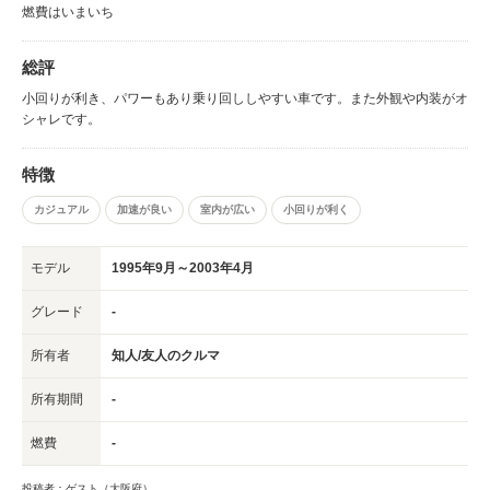
燃費はいまいち
総評
小回りが利き、パワーもあり乗り回ししやすい車です。また外観や内装がオ
シャレです。
特徴
カジュアル
加速が良い
室内が広い
小回りが利く
モデル
1995年9月～2003年4月
グレード
-
所有者
知人/友人のクルマ
所有期間
-
燃費
-
投稿者：ゲスト（大阪府）