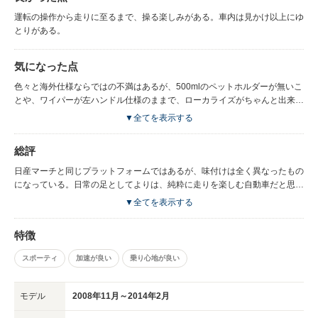
運転の操作から走りに至るまで、操る楽しみがある。車内は見かけ以上にゆ
とりがある。
気になった点
色々と海外仕様ならではの不満はあるが、500mlのペットホルダーが無いこ
とや、ワイパーが左ハンドル仕様のままで、ローカライズがちゃんと出来て
いない。売るならそういうところも気にしてほしい。
▼全てを表示する
総評
日産マーチと同じプラットフォームではあるが、味付けは全く異なったもの
になっている。日常の足としてよりは、純粋に走りを楽しむ自動車だと思
う。
▼全てを表示する
特徴
スポーティ
加速が良い
乗り心地が良い
モデル
2008年11月～2014年2月