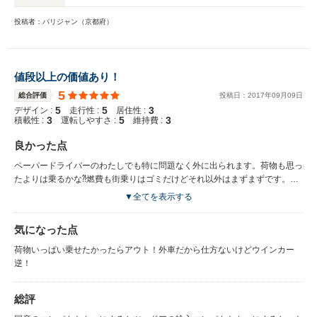
投稿者：パリジャン（京都府）
値段以上の価値あり！
5
総合評価
投稿日：
2017
年
09
月
09
日
5
5
3
デザイン :
走行性 :
居住性 :
3
5
3
積載性 :
運転しやすさ :
維持費 :
良かった点
ペーパードライバーのわたしでも特に問題なく外に出られます。荷物も思っ
たよりは乗るかな⁈燃費も街乗りはゴミだけどそれ以外はまずまずです。小
回りがスーパー良いのが素晴らしいです。
▼全てを表示する
気になった点
荷物いっぱい乗せたかったらアウト！外車だから仕方ないけどウインカー
逆！
総評