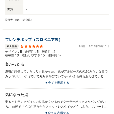
燃費
-
投稿者：ねお（大分県）
フレンチポップ（スロベニア製）
5
総合評価
投稿日：
2017
年
09
月
10
日
5
5
4
デザイン :
走行性 :
居住性 :
3
5
-
積載性 :
運転しやすさ :
維持費 :
良かった点
燃費が想像していたよりも良かった。 色がアルピーヌのA110みたいな青で
カッコいい。 それでいて丸みを帯びていてかわいさも持ちあわせていると
ころ。 キャンバストップがカタログモデルにあったところ。 エンジンが後
▼全てを表示する
ろにあるところ（そのおかげで小回りが利くことろ）。
気になった点
乗るとトランクがほんのり温かくなるのでクーラーボックスかバッグがい
る。 前後でサイズが違うからスタッドレスタイヤどうしよう。 スマートフ
ォンアプリでタコメーターや燃料消費量などの走行データ、ミュージックの
▼全てを表示する