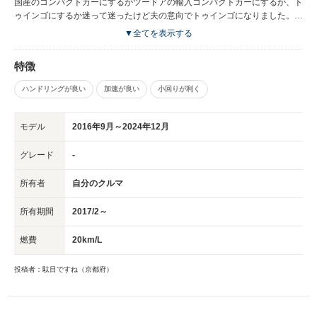
国産のコンパクトカーにするかツードアの輸入コンパクトカーにするか、ト
ゥインゴにするか迷って迷ったけど夫の意向でトゥインゴになりました。キ
ビキビ走ってくれるし屋根が開くのでそれだけでいいと夫は言ってます。
▼全てを表示する
わたしはペーパードライバーなので小回りがきいてすれ違いがしやすいので
それだけで満足です。 値段は国産車よりは少し高いけど全体的には満足で
特徴
すよ。
ハンドリングが良い
加速が良い
小回りが利く
モデル
2016年9月～2024年12月
グレード
-
所有者
自分のクルマ
所有期間
2017/2～
燃費
20km/L
投稿者：駄目ですね（京都府）