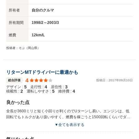
所有者
自分のクルマ
所有期間
1998/2～2003/3
燃費
12km/L
投稿者：そぶ（岡山県）
リターンMTドライバーに最適かも
4
総合評価
投稿日：
2017
年
09
月
10
日
5
4
3
デザイン :
走行性 :
居住性 :
2
5
4
積載性 :
運転しやすさ :
維持費 :
良かった点
全長が3600ミリと短く小回りが利くのでUターンし易い。エンジンは、低
回転でもトルクがあり扱いやすく、燃費を稼ごうと1500回転くらいでダラ
ダラと走ることもできる。一方1200CCしかないが、ターボが効く2500回
▼全てを表示する
転以上回せば高速での本線に入るときでもスムーズに加速する。室内デザイ
ンは、タコメータが運転席前面、デジタル速度計がダッシュボード中央にあ