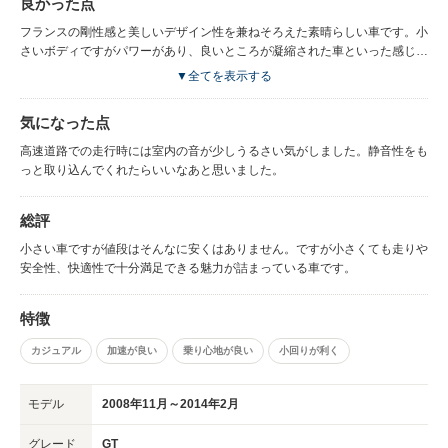
良かった点
フランスの剛性感と美しいデザイン性を兼ねそろえた素晴らしい車です。小
さいボディですがパワーがあり、良いところが凝縮された車といった感じが
します。エンジンはトルクが太く、街乗りでも快適に乗りこなせます。おし
▼全てを表示する
ゃれでパワフルな車をお探しの方にはおすすめです。
気になった点
高速道路での走行時には室内の音が少しうるさい気がしました。静音性をも
っと取り込んでくれたらいいなあと思いました。
総評
小さい車ですが値段はそんなに安くはありません。ですが小さくても走りや
安全性、快適性で十分満足できる魅力が詰まっている車です。
特徴
カジュアル
加速が良い
乗り心地が良い
小回りが利く
モデル
2008年11月～2014年2月
グレード
GT