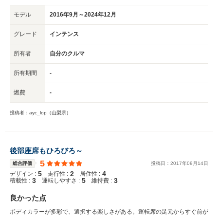
モデル
2016年9月～2024年12月
グレード
インテンス
所有者
自分のクルマ
所有期間
-
燃費
-
投稿者：ayc_lop（山梨県）
後部座席もひろびろ～
5
総合評価
投稿日：
2017
年
09
月
14
日
5
2
4
デザイン :
走行性 :
居住性 :
3
5
3
積載性 :
運転しやすさ :
維持費 :
良かった点
ボディカラーが多彩で、選択する楽しさがある。運転席の足元からすぐ前が