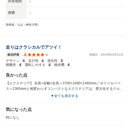
所有期間
-
燃費
-
投稿者：なば（神奈川県）
走りはクラシカルでアツイ！
4
総合評価
投稿日：
2013
年
03
月
11
日
4
4
3
デザイン :
走行性 :
居住性 :
4
4
4
積載性 :
運転しやすさ :
維持費 :
良かった点
【エクステリア】 全長×全幅×全高＝3700×1690×1460mm／ホイールベー
ス＝2365mmと相変わらずコンパクトなエクステリアは、肥大化するクルマ
が多いなか、十分コンパクト。全幅は、太いタイヤを収めるために、オーバ
▼全てを表示する
ーフェンダーを装備していますので、5ナンバー規格一杯になっています
が、今後、国内に入ってくるだろうベースモデルは、さらにコンパクトにな
気になった点
ります。 新顔のヘッドライト周りは大幅に手が入り、のっぺりした顔付き
から、円形のフォグランプを装備した事により、初代のキュートな“にんま
特になし
り顔”が復活したといえます。今回のピリッとホットな「トゥインゴ・ゴル
ディーニ・ルノー・スポール」ではなく、今後国内販売されるベースモデル