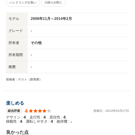
ハンドリングが良い
小回りが利く
モデル
2008年11月～2014年2月
グレード
-
所有者
その他
所有期間
-
燃費
-
投稿者：ゲスト（群馬県）
楽しめる
4
総合評価
投稿日：
2013
年
03
月
27
日
4
4
4
デザイン :
走行性 :
居住性 :
4
4
-
積載性 :
運転しやすさ :
維持費 :
良かった点