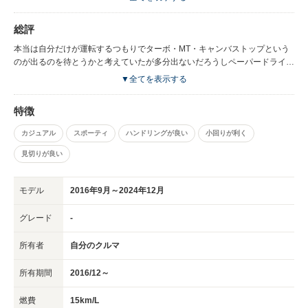
操作ができるR＆GOというやつがあるのだけれど、かゆいところに手が届
かない絶妙な味付け。
総評
本当は自分だけが運転するつもりでターボ・MT・キャンバストップという
のが出るのを待とうかと考えていたが多分出ないだろうしペーパードライバ
ーの妻にも運転してもらおうということでEDCのキャンバストップを購
▼全てを表示する
入。 いままでMTにしか乗っていなかったがこれが思いのほか楽しくすぐに
気に入った。 低速だと何も思わないがちょっとスピードを出すと脚がシャ
特徴
キッとする。 アクセルのレスポンスは出だしてゆっくり踏むようにすれば
悪くない。 自分で運転したほうが楽しいので妻には緊急時だけお願いしよ
カジュアル
スポーティ
ハンドリングが良い
小回りが利く
うと思う。 輸入車にありがちな為替レートを無視した値段でなく本国と大
差ないのも好印象（ルノージャポンの傾向？）。 唯一少しだけ残念だった
見切りが良い
のは過去に乗っていたオープンカーと比べるとオープン時の開放感に欠ける
こと。 それに期待して購入を検討している人は注意されたし。 海外でもモ
モデル
2016年9月～2024年12月
デルチェンジから間もなくてどのようなトラブルが起きやすいのかまだはっ
きりしていないのも少し気になるかな？
グレード
-
所有者
自分のクルマ
所有期間
2016/12～
燃費
15km/L