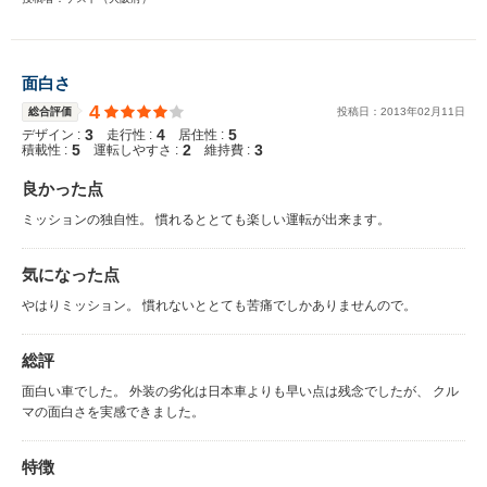
面白さ
4
総合評価
投稿日：
2013
年
02
月
11
日
3
4
5
デザイン :
走行性 :
居住性 :
5
2
3
積載性 :
運転しやすさ :
維持費 :
良かった点
ミッションの独自性。 慣れるととても楽しい運転が出来ます。
気になった点
やはりミッション。 慣れないととても苦痛でしかありませんので。
総評
面白い車でした。 外装の劣化は日本車よりも早い点は残念でしたが、 クル
マの面白さを実感できました。
特徴