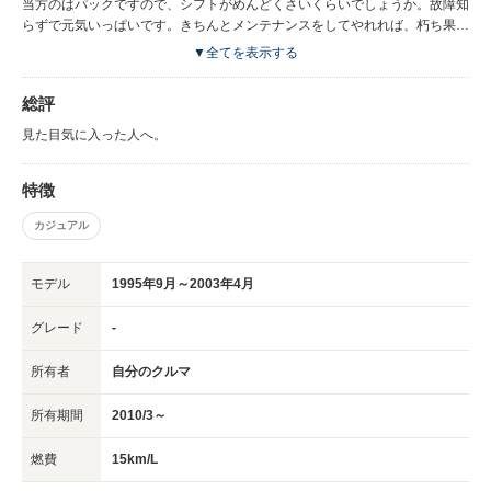
当方のはパックですので、シフトがめんどくさいくらいでしょうか。故障知
らずで元気いっぱいです。きちんとメンテナンスをしてやれれば、朽ち果て
るまで乗れそうです。対応ホイールは少ないですが、スペーサーを咬ますな
▼全てを表示する
どで何とでもなると思います。シートは暑い日には向かないうえ、臭いを吸
い込むので喫煙者は頭にいれておいて下さい。
総評
見た目気に入った人へ。
特徴
カジュアル
モデル
1995年9月～2003年4月
グレード
-
所有者
自分のクルマ
所有期間
2010/3～
燃費
15km/L