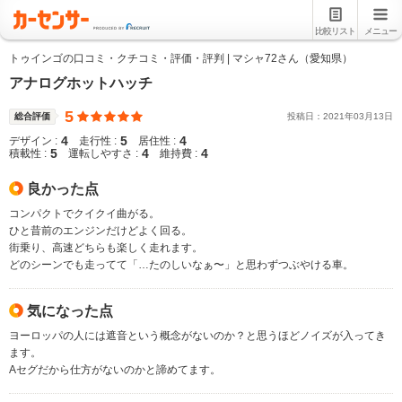
比較リスト
メニュー
トゥインゴの口コミ・クチコミ・評価・評判 | マシャ72さん（愛知県）
アナログホットハッチ
5
総合評価
投稿日：
2021
年
03
月
13
日
4
5
4
デザイン :
走行性 :
居住性 :
5
4
4
積載性 :
運転しやすさ :
維持費 :
良かった点
コンパクトでクイクイ曲がる。
ひと昔前のエンジンだけどよく回る。
街乗り、高速どちらも楽しく走れます。
どのシーンでも走ってて「…たのしいなぁ〜」と思わずつぶやける車。
気になった点
ヨーロッパの人には遮音という概念がないのか？と思うほどノイズが入ってき
ます。
Aセグだから仕方がないのかと諦めてます。