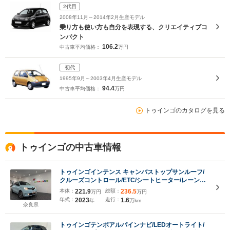
2代目
2008年11月～2014年2月生産モデル
乗り方も使い方も自分を表現する、クリエイティブコ
ンパクト
106.2
中古車平均価格：
万円
初代
1995年9月～2003年4月生産モデル
94.4
中古車平均価格：
万円
トゥインゴのカタログを見る
トゥインゴの中古車情報
トゥインゴインテンス キャンバストップサンルーフ/
クルーズコントロール/ETC/シートヒーター/レーンキ
ープアシスト/ディスプレイオーディオ/Bluetooth接
本体：
221.9
総額：
236.5
万円
万円
続/純正16インチアルミホイール
年式：
2023
走行：
1.6
年
万km
奈良県
トゥインゴテンポアルパインナビ/LEDオートライト/