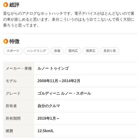
総評
昔ながらのアナログなホットハッチです。電子デバイスがほとんどないので素
の車が楽しめると思います。多分こういうのはもう出てこないんで長く大切に
乗ろうと思ってます。
特徴
スポーツ
ハンドリング
加速
室内広
視界広
見切り良
メーカー・車種
ルノー トゥインゴ
モデル
2008年11月～2014年2月
グレード
ゴルディーニ ルノー・スポール
所有者
自分のクルマ
所有期間
2019年1月～
燃費
12.5km/L