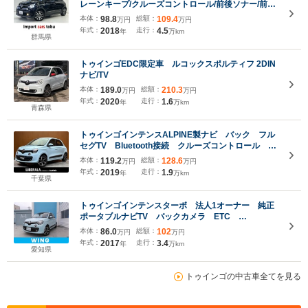
レーンキープ/クルーズコントロール/前後ソナー/前後
ドライブレコーダー/前後フォグランプ/純正アルミホ
本体：
98.8
総額：
109.4
万円
万円
イール
年式：
2018
走行：
4.5
年
万km
群馬県
トゥインゴEDC限定車 ルコックスポルティフ 2DIN
ナビ/TV
本体：
189.0
総額：
210.3
万円
万円
年式：
2020
走行：
1.6
年
万km
青森県
トゥインゴインテンスALPINE製ナビ バック フル
セグTV Bluetooth接続 クルーズコントロール バ
ックソナー 純正15インチAW ETC アイドリング
本体：
119.2
総額：
128.6
万円
万円
ストップ オートエアコン オートライト ハロゲ
年式：
2019
走行：
1.9
年
万km
ンヘッドライト
千葉県
トゥインゴインテンスターボ 法人1オーナー 純正
ポータブルナビTV バックカメラ ETC
Bluetooth ドラレコ リア障害物センサー タイヤ
本体：
86.0
総額：
102
万円
万円
溝6分山 禁煙車 純正アルミ 買取車 オートライ
年式：
2017
走行：
3.4
年
万km
ト オートレインセンサー
愛知県
トゥインゴの中古車全てを見る