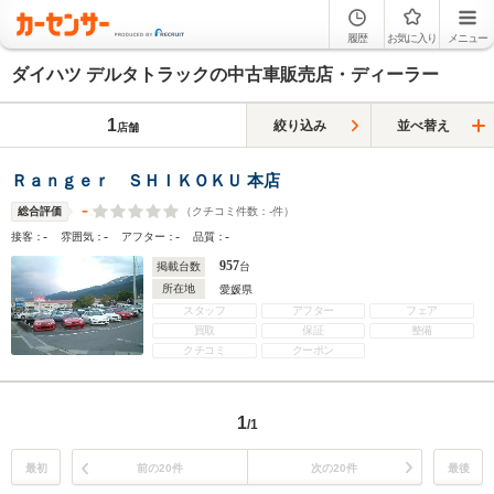
履歴
お気に入り
メニュー
ダイハツ デルタトラックの中古車販売店・ディーラー
1
絞り込み
並べ替え
店舗
Ｒａｎｇｅｒ ＳＨＩＫＯＫＵ 本店
-
（クチコミ件数：
-
件）
総合評価
-
-
-
-
接客：
雰囲気：
アフター：
品質：
957
掲載台数
台
所在地
愛媛県
スタッフ
アフター
フェア
買取
保証
整備
クチコミ
クーポン
1
/1
最初
前の20件
次の20件
最後