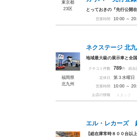
東京都
23区
とっておきの『先行公開
10:00 ～ 
営業時間
ネクステージ 北
地域最大級の展示車と全国3
789
クチコミ件数
件
総合
福岡県
第３水曜日
定休日
北九州
10:00 ～ 
営業時間
お店の情報
スタッフ
エル・レカーズ 
【総在庫常時８００台以上