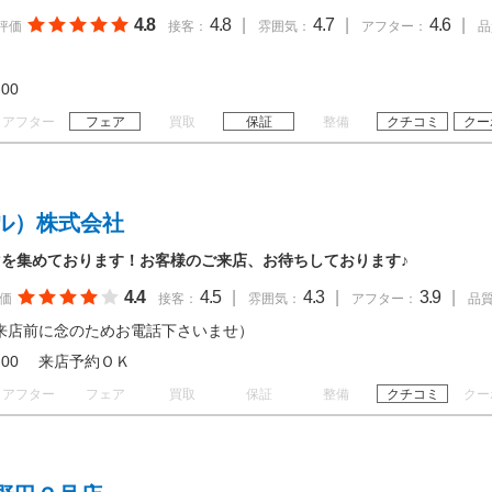
4.8
4.8
|
4.7
|
4.6
|
評価
接客：
雰囲気：
アフター：
品
19:00
アフター
フェア
買取
保証
整備
クチコミ
クー
ル）株式会社
を集めております！お客様のご来店、お待ちしております♪
4.4
4.5
|
4.3
|
3.9
|
価
接客：
雰囲気：
アフター：
品
来店前に念のためお電話下さいませ）
 17:00 来店予約ＯＫ
アフター
フェア
買取
保証
整備
クチコミ
クー