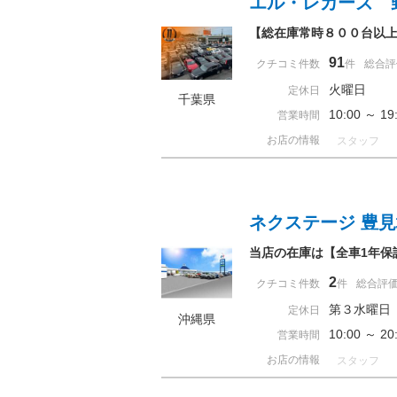
エル・レカーズ 
【総在庫常時８００台以上
91
クチコミ件数
件
総合評
火曜日
定休日
千葉県
10:00 ～ 
営業時間
お店の情報
スタッフ
ネクステージ 豊
当店の在庫は【全車1年保
2
クチコミ件数
件
総合評
第３水曜日
定休日
沖縄県
10:00 ～ 
営業時間
お店の情報
スタッフ