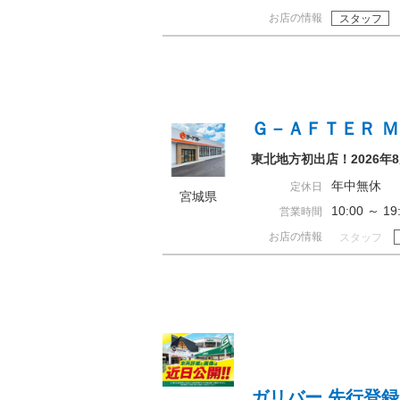
お店の情報
スタッフ
Ｇ－ＡＦＴＥＲ 
東北地方初出店！2026年
年中無休
定休日
宮城県
10:00 ～ 
営業時間
お店の情報
スタッフ
ガリバー 先行登