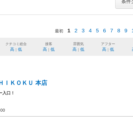
条件
1
2
3
4
5
6
7
8
9
最初
クチコミ総合
接客
雰囲気
アフター
高
低
高
低
高
低
高
低
｜
｜
｜
｜
ＨＩＫＯＫＵ 本店
ー入口！
20:00