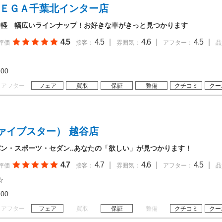
ＭＥＧＡ千葉北インター店
・軽 幅広いラインナップ！お好きな車がきっと見つかります
4.5
4.5
|
4.6
|
4.5
|
評価
接客：
雰囲気：
アフター：
品
19:00
アフター
フェア
買取
保証
整備
クチコミ
クー
ァイブスター） 越谷店
ン・スポーツ・セダン..あなたの「欲しい」が見つかります！
4.7
4.7
|
4.6
|
4.5
|
評価
接客：
雰囲気：
アフター：
品
☆
19:00
アフター
フェア
買取
保証
整備
クチコミ
クー