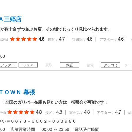
Ａ三郷店
種が数十台ずつ並ぶお店。その場でじっくり見比べられます。
4.6
4.7
|
4.6
|
4.6
|
合評価
接客：
雰囲気：
アフター：
19:00
アフター
フェア
買取
保証
整備
クチコミ
クー
ＴＯＷＮ 幕張
！！全国のガリバー在庫も見たい方は一括照会が可能です！
4.8
4.8
|
4.8
|
4.7
|
評価
接客：
雰囲気：
アフター：
品
さい⇒００７８－６００２－０６３９８６
 20:00 店舗営業時間 00:00 ～ 23:59 電話受付時間