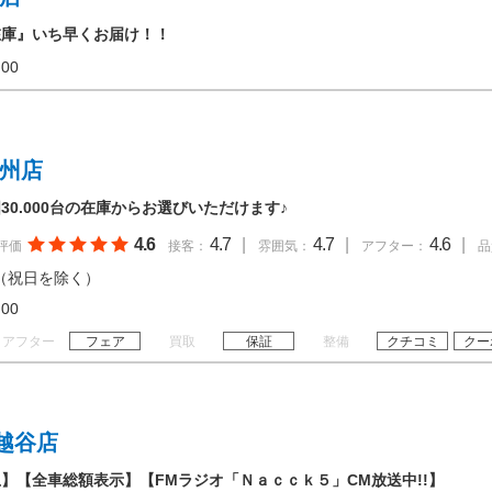
在庫』いち早くお届け！！
20:00
九州店
0.000台の在庫からお選びいただけます♪
4.6
4.7
|
4.7
|
4.6
|
評価
接客：
雰囲気：
アフター：
品
（祝日を除く）
20:00
アフター
フェア
買取
保証
整備
クチコミ
クー
越谷店
】【全車総額表示】【FMラジオ「Ｎａｃｃｋ５」CM放送中!!】