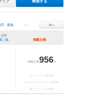
クリア
検索する
10
最後
前へ
次へ
品質
高
低
掲載台数
｜
956
掲載台数
台
カーセンサー認定車
カーセンサーアフター保証車
購入プラン付き車両