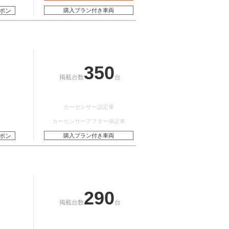
ポン
購入プラン付き車両
350
掲載台数
台
カーセンサー認定車
カーセンサーアフター保証車
ポン
購入プラン付き車両
290
掲載台数
台