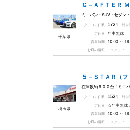
Ｇ－ＡＦＴＥＲ 
ミニバン・SUV・セダン
172
クチコミ件数
件
総合
年中無休
定休日
千葉県
10:00 ～ 
営業時間
お店の情報
スタッフ
５－ＳＴＡＲ（フ
在庫数約６００台！ミニバ
152
クチコミ件数
件
総合
☆年中無休
定休日
埼玉県
10:00 ～ 
営業時間
お店の情報
スタッフ