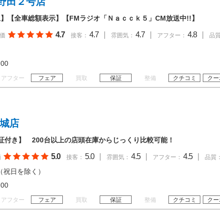
野田２号店
】【全車総額表示】【FMラジオ「Ｎａｃｃｋ５」CM放送中!!】
4.7
4.7
|
4.7
|
4.8
|
価
接客：
雰囲気：
アフター：
品
19:00
アフター
フェア
買取
保証
整備
クチコミ
クー
見城店
証付き】 200台以上の店頭在庫からじっくり比較可能！
5.0
5.0
|
4.5
|
4.5
|
価
接客：
雰囲気：
アフター：
品質
（祝日を除く）
20:00
アフター
フェア
買取
保証
整備
クチコミ
クー