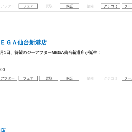
アフター
フェア
買取
保証
整備
クチコミ
クー
ＭＥＧＡ仙台新港店
8月1日、待望のジーアフターMEGA仙台新港店が誕生！
19:00
アフター
フェア
買取
保証
整備
クチコミ
クー
録店