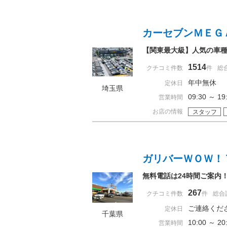
カーセブンＭＥＧ
【関東最大級】人気の車
1514
クチコミ件数
件
総
年中無休
定休日
埼玉県
09:30 ～ 
営業時間
お店の情報
スタッフ
ガリバーＷＯＷ！
無料電話は24時間ご案内
267
クチコミ件数
件
総合
ご連絡くだ
定休日
千葉県
10:00 ～
営業時間