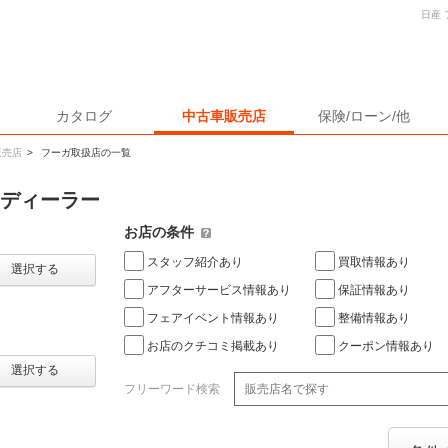
日産
カタログ
中古車販売店
保険/ローン/他
販売店
>
フーガ取扱店の一覧
・ディーラー
お店の条件
スタッフ紹介あり
買取情報あり
選択する
アフターサービス情報あり
保証情報あり
フェアイベント情報あり
整備情報あり
お店のクチコミ掲載あり
クーポン情報あり
選択する
フリーワード検索