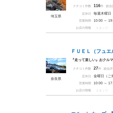
116
クチコミ件数
件
総合
毎週木曜日
定休日
埼玉県
10:00 ～ 
営業時間
お店の情報
スタッフ
ＦＵＥＬ（フュエ
『走って楽しい』おクルマ
27
クチコミ件数
件
総合評
金曜日（ご
定休日
奈良県
10:00 ～
営業時間
お店の情報
スタッフ