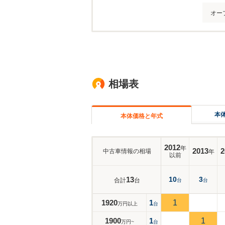
オー
相場表
本
本体価格と年式
2012
年
2013
2
中古車情報の相場
年
以前
13
10
3
合計
台
台
台
1920
1
1
万円以上
台
1900
1
1
万円~
台