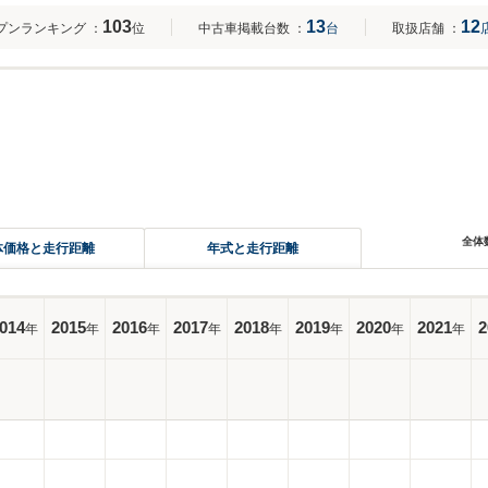
103
13
12
プンランキング
：
位
中古車掲載台数
：
台
取扱店舗
：
全体
体価格と走行距離
年式と走行距離
014
2015
2016
2017
2018
2019
2020
2021
2
年
年
年
年
年
年
年
年