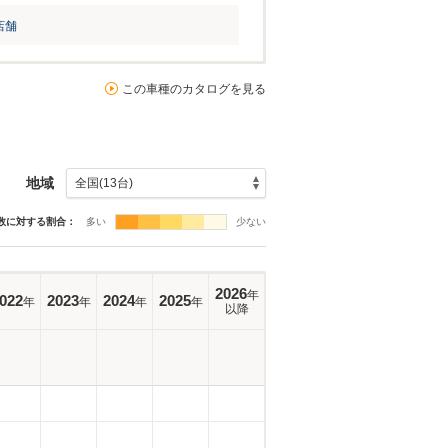
店舗
この車種のカタログを見る
地域
数に対する割合：
多い
少ない
2026
年
022
2023
2024
2025
年
年
年
年
以降