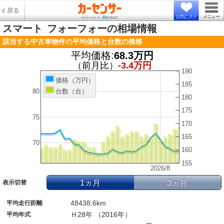
戻る
お気に入り
メニュー
スマート
フォーフォーの相場情報
該当する中古車物件の平均価格と台数の推移
平均価格:
68.3万円
（前月比）
-3.4万円
190
価格（万円）
185
台数（台）
80
180
175
75
170
165
70
160
155
2026/8
1ヵ月
3ヵ月
表示切替
48438.6km
平均走行距離
Ｈ28年 （2016年）
平均年式