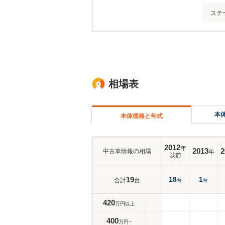
ステ
相場表
本
本体価格と年式
2012
年
2013
2
中古車情報の相場
年
以前
19
18
1
合計
台
台
台
420
万円以上
400
万円~