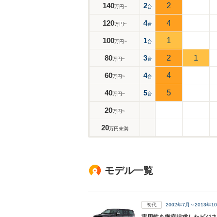
140
2
2
万円~
台
120
4
4
万円~
台
100
1
1
万円~
台
80
3
2
1
万円~
台
60
4
4
万円~
台
40
5
5
万円~
台
20
万円~
20
万円未満
モデル一覧
初代
2002年7月～2013年