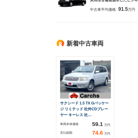
実用性を徹底追求したビジネ
91.5
中古車平均価格
万円
新着中古車両
サクシード 1.5 TX Gパッケー
ジ リミテッド 社外CDプレー
ヤー キーレス 社…
59.1
車両本体価格
万円
74.6
支払総額
万円