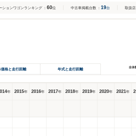
60
19
ーションワゴンランキング
：
位
中古車掲載台数
：
台
取扱店
全体
体価格と走行距離
年式と走行距離
014
2015
2016
2017
2018
2019
2020
2021
2
年
年
年
年
年
年
年
年