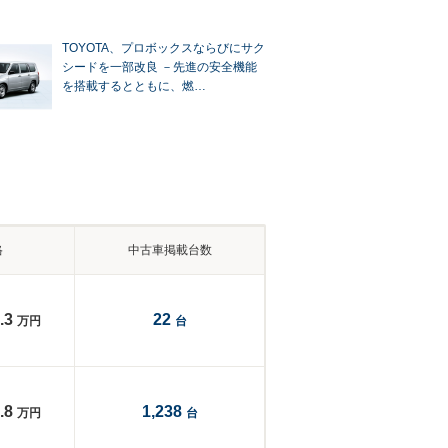
TOYOTA、プロボックスならびにサク
シードを一部改良 －先進の安全機能
を搭載するとともに、燃…
格
中古車掲載台数
.3
22
万円
台
.8
1,238
万円
台