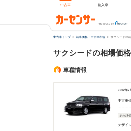
中古車
輸入車
中古車トップ
新車価格・中古車相場
サクシードの新
サクシードの相場価格
車種情報
2002年
中古車
総合評
デザイ