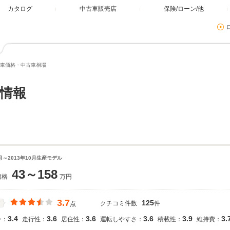
カタログ
中古車販売店
保険/ローン/他
車価格・中古車相場
情報
7月～2013年10月生産モデル
43～158
価格
万円
3.7
125
クチコミ件数
件
価
点
3.4
3.6
3.6
3.6
3.9
3.
ン：
走行性：
居住性：
運転しやすさ：
積載性：
維持費：