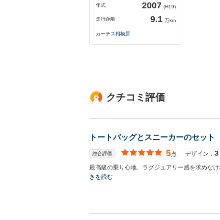
2007
年式
(H19)
9.1
走行距離
万km
カーチス相模原
クチコミ評価
トートバッグとスニーカーのセット
5
3
デザイン：
総合評価
点
最高級の乗り心地、ラグジュアリー感を求めなけ
きを読む