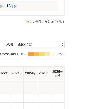
18
舗
：
店舗
この車種のカタログを見る
地域
数に対する割合：
多い
少ない
2026
年
022
2023
2024
2025
年
年
年
年
以降