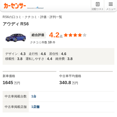
比較リスト
メニュー
RS6の口コミ・クチコミ・評価・評判一覧
アウディ RS6
4.2
総合評価
点
10
クチコミ件数
件
4.3
4.6
4.6
デザイン :
走行性 :
居住性 :
3.8
4.4
3.8
積載性 :
運転しやすさ :
維持費 :
新車価格
中古車平均価格
1645
340.8
万円
万円
中古車掲載台数
1台
中古車掲載店舗
1店舗