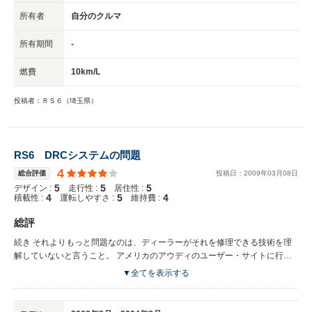
ように聞こえるかもしれないが、実はこれが現実なのである。 本国のアウ
所有者
自分のクルマ
ディ本社や、アメリカのユーザー・グループともコンタクトして情報を得て
いるが、パーツだってほぼ2倍の価格。少なくとも円高なのに解せない。 ユ
所有期間
-
ーザーはこうした情報をもっと把握すべきなのではないかと思う。
燃費
10km/L
投稿者：ＲＳ６（埼玉県）
RS6 DRCシステムの問題
4
総合評価
投稿日：
2009
年
03
月
08
日
5
5
5
デザイン :
走行性 :
居住性 :
4
5
4
積載性 :
運転しやすさ :
維持費 :
総評
続き それよりもっと問題なのは、ディーラーがそれを修理できる技術を理
解していないと言うこと。 アメリカのアウディのユーザー・サイトに行く
と、本国ではDRCシステムを修理する間ぬあるが新しくなり、ツールも新
▼全てを表示する
しく作られた。更にメカニックのトレーニング・ビデオまで作られているの
である。 それらを使えば、一度老いるがもれたセントラルバルブは修理で
きるらしいのだが、日本のディーラーでは1個25万のセントラル・バルブを