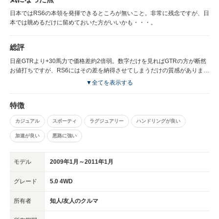
日本ではRS6の本領を発揮できるところが無いこと。非常に残念ですが、日
本では眺めるだけに留めておいた方がいいかも・・・。
総評
日産GTRより+30馬力で価格差約2倍弱。数字だけを見ればGTRの方が断然
お値打ちですが、RS6にはその差を納得させてしまうだけの質感がありま
す。これは実車に触れる機会がないと分からない感覚ですね。
▼全てを表示する
特徴
カジュアル
スポーティ
ラグジュアリー
ハンドリングが良い
加速が良い
悪路に強い
モデル
2009年1月～2011年1月
グレード
5.0 4WD
所有者
知人/友人のクルマ