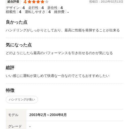
4
総合評価
投稿日：
2013
年
02
月
13
日
4
4
4
デザイン :
走行性 :
居住性 :
4
4
-
積載性 :
運転しやすさ :
維持費 :
良かった点
ハンドリングがしっかりとしており、最高に性能を発揮することが出来る
気になった点
どのようにしたら最高のパフォーマンスを引き出せるのかが気になる
総評
いい感じに運転が楽しめて快適な一台なのでとてもおすすめしたい
特徴
ハンドリングが良い
モデル
2003年2月～2004年8月
グレード
-