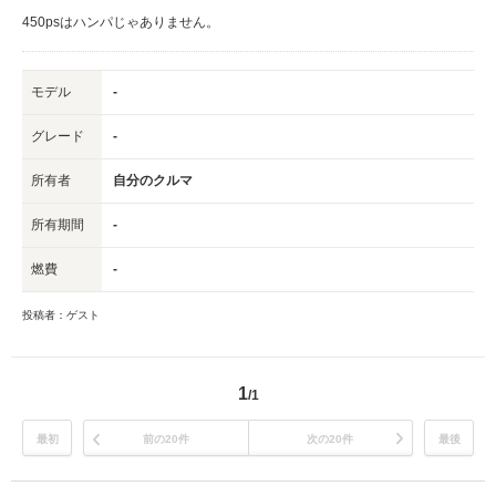
450psはハンパじゃありません。
モデル
-
グレード
-
所有者
自分のクルマ
所有期間
-
燃費
-
投稿者：ゲスト
1
/1
最初
前の20件
次の20件
最後