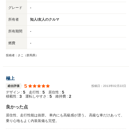
グレード
-
所有者
知人/友人のクルマ
所有期間
-
燃費
-
投稿者：さこ（群馬県）
極上
5
総合評価
投稿日：
2013
年
02
月
22
日
5
5
5
デザイン :
走行性 :
居住性 :
3
5
2
積載性 :
運転しやすさ :
維持費 :
良かった点
居住性、走行性能は抜群。 車内にも高級感が漂う。 高級な車だけあって、
乗り心地もよく内装装備も完璧。