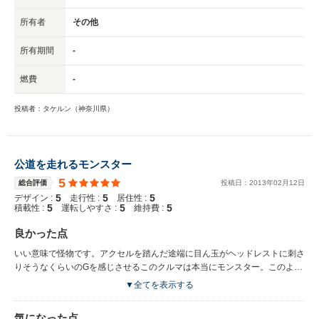
所有者
その他
所有期間
-
燃費
-
投稿者：タケルン（神奈川県）
公道を走れるモンスター
5
総合評価
投稿日：
2013
年
02
月
12
日
5
5
5
デザイン :
走行性 :
居住性 :
5
5
5
積載性 :
運転しやすさ :
維持費 :
良かった点
いい意味で怪物です。アクセルを踏んだ途端に目ん玉がヘッドレストに刺さ
りそうなくらいのGを感じさせるこのクルマは本当にモンスター。このよう
なクルマはサーキットでしか走れないと思っていました。
▼全てを表示する
気になった点