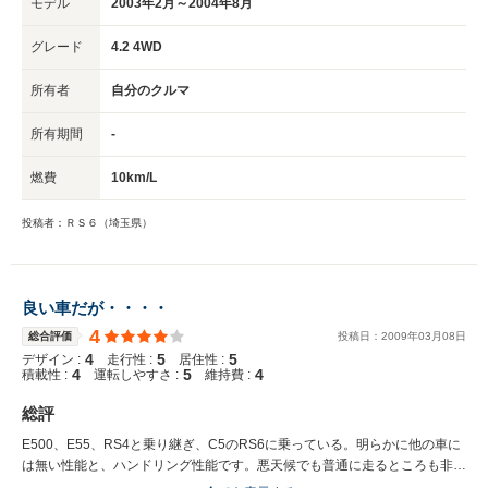
モデル
2003年2月～2004年8月
2つ交換する必要があると言う。そもそも、修理するノウハウが無いがため
に部品交換しか出来ないというのである。 バルブのエアーを抜けないのだ
グレード
4.2 4WD
そうだ。 このご時世に、50万をディーラーの無知のために誰が払うという
のだ？ それでなくても車は売れていないのに、既存のユーザーを大切にし
所有者
自分のクルマ
ないと、地祇はアウディになんか乗労と考えるわけが無い。 折角良い車な
のに、日本の外車ディーラーと言うのは全く持って知識が無くて、車を愛し
所有期間
-
てなくて、ただ単にプライドばかり高くて、本当に車を好きで乗っているユ
ーザーとしては残念でしょうがない。 RS6事態は非常に優れた車なのに、
燃費
10km/L
故障したときのディーラーの対応を考えるとお勧めしにくい。 更に、2年前
にデビューしたRS4と昨年デビューしたRS6も同様のDRCの問題を抱えて
いるらしい。 しかし、日本のユーザーはディーラーの言いなりで誰も文句
投稿者：ＲＳ６（埼玉県）
を言わないらしい。 そして、きちんとしたメンテナンスもせず、世界中の
名車と呼ばれる車の多くが日本で壊されて行くのである。 DRCの問題は一
ディーラーだけの問題ではなく、アウディ・ジャパンも把握をしていないの
である。 売ったら売りっぱなし。 まだ続く
良い車だが・・・・
4
総合評価
投稿日：
2009
年
03
月
08
日
4
5
5
デザイン :
走行性 :
居住性 :
4
5
4
積載性 :
運転しやすさ :
維持費 :
総評
E500、E55、RS4と乗り継ぎ、C5のRS6に乗っている。明らかに他の車に
は無い性能と、ハンドリング性能です。悪天候でも普通に走るところも非常
に良いですね。 ただ、DRCというロールをコントロールしているシステム