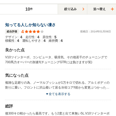
10
絞り込み
並べ替え
件
知ってる人しか知らない凄さ
4
総合評価
投稿日：
2014
年
01
月
09
日
4
4
5
デザイン :
走行性 :
居住性 :
4
4
4
積載性 :
運転しやすさ :
維持費 :
良かった点
V10ツインターボ、コンピュータ、吸排気、その他若干のチューニングで
700馬力オーバーの加速‼(チューニングGTRには負けますが笑)
気になった点
複雑な足廻りの為、ノーマルブッシュが1万キロで切れる。アルミボディの
割りに重い。フロントに沢山着いて居る冷却コア‼前から変更ぶつかったら
大変（笑）
▼全てを表示する
総評
後300キロ軽かったら最高です。もう2度と出て来無い5L.V10ツインターボ