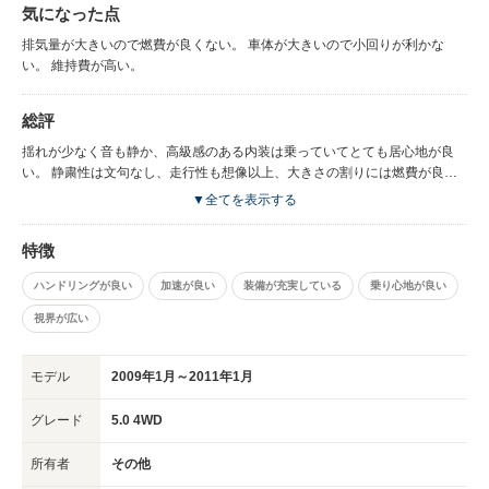
気になった点
排気量が大きいので燃費が良くない。 車体が大きいので小回りが利かな
い。 維持費が高い。
総評
揺れが少なく音も静か、高級感のある内装は乗っていてとても居心地が良
い。 静粛性は文句なし、走行性も想像以上、大きさの割りには燃費が良
く、すべてに措いて満足している。
▼全てを表示する
特徴
ハンドリングが良い
加速が良い
装備が充実している
乗り心地が良い
視界が広い
モデル
2009年1月～2011年1月
グレード
5.0 4WD
所有者
その他