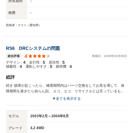
所有期間
-
燃費
-
投稿者：ゲスト（愛知県）
RS6 DRCシステムの問題
4
総合評価
投稿日：
2009
年
03
月
08
日
4
5
5
デザイン :
走行性 :
居住性 :
4
5
4
積載性 :
運転しやすさ :
維持費 :
総評
続き 故障が起こったら、補償期間内はパーツ交換をしてお茶を濁して、保
障期間を過ぎたら知らん顔。 エコ、エコ、リサイクルとは言っているもの
の、何かというとすぐにパーツ交換を言い出すアウディ・ディーラーはアウ
▼全てを表示する
ディの購入を考えているユーザーには要注意項目です。 明らかにメルセデ
スやBMWのディーラーの方が客の扱いが良いし、自社の車に対して責任を
持っているように感じられる。 車としてはRS6の方が圧倒的に上だと思う
モデル
2003年2月～2004年8月
が、ディーラーは明らかに比較の対象にもならない。 かなり車を良くわか
っているメカニックの知り合いが居るのならまだしも、ディーラーにお任せ
グレード
4.2 4WD
ということを考えているのだったら、止めた方が良いと思う。 誹謗中傷の