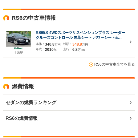
RS6の中古車情報
RS65.0 4WDスポーツサスペンションプラス レーダー
クルーズコントロール 黒革シート パワーシート&シ
ートヒーター HIDヘッドライト 純正ナビ/フルセグTV
本体：
340.8
総額：
348.8
万円
万円
バックカメラ BOSEサウンド
年式：
2010
走行：
6.8
年
万km
千葉県
RS6の中古車全てを見る
燃費情報
セダンの燃費ランキング
RS6の燃費情報