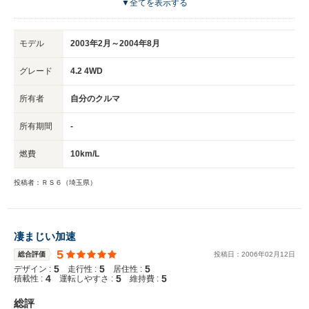
▼全てを表示する
の故障が非常に多く、アメリカのアウディ社では、リコールこそかけないも
のの、オーナーに直接連絡を取り、サスペンション、セントラル・バルブの
交換等を無償で行うことになっているらしい。 対角線上にある2本のサスペ
モデル
2003年2月～2004年8月
ンションをハイドロで接続することで、車体のロールを押さえるシステムな
のだが、センターに油圧をコントロールするバルブが2つ存在する。 そもそ
グレード
4.2 4WD
も、サスペンションからそのハイドロ・オイルが漏れる胡椒が多く、そうな
ると車体は弾むし、そのセントラル・バルブは1個25万もするのだ。 続く
所有者
自分のクルマ
所有期間
-
燃費
10km/L
投稿者：ＲＳ６（埼玉県）
凄まじい加速
5
総合評価
投稿日：
2006
年
02
月
12
日
5
5
5
デザイン :
走行性 :
居住性 :
4
5
5
積載性 :
運転しやすさ :
維持費 :
総評