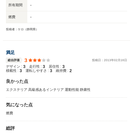
所有期間
-
燃費
-
投稿者：ケロ（静岡県）
満足
3
総合評価
投稿日：
2013
年
02
月
16
日
3
3
3
デザイン :
走行性 :
居住性 :
3
3
2
積載性 :
運転しやすさ :
維持費 :
良かった点
エクステリア 高級感あるインテリア 運動性能 静粛性
気になった点
燃費
総評