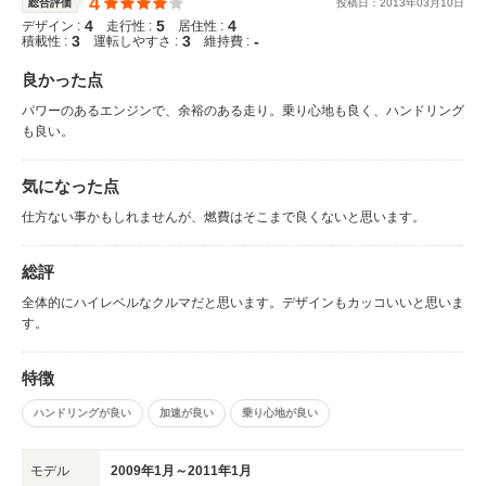
4
総合評価
投稿日：
2013
年
03
月
10
日
4
5
4
デザイン :
走行性 :
居住性 :
3
3
-
積載性 :
運転しやすさ :
維持費 :
良かった点
パワーのあるエンジンで、余裕のある走り。乗り心地も良く、ハンドリング
も良い。
気になった点
仕方ない事かもしれませんが、燃費はそこまで良くないと思います。
総評
全体的にハイレベルなクルマだと思います。デザインもカッコいいと思いま
す。
特徴
ハンドリングが良い
加速が良い
乗り心地が良い
モデル
2009年1月～2011年1月