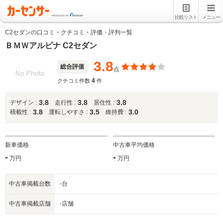
比較リスト
メニュー
C2セダンの口コミ・クチコミ・評価・評判一覧
ＢＭＷアルピナ C2セダン
3.8
総合評価
点
4
クチコミ件数
件
3.8
3.8
3.8
デザイン :
走行性 :
居住性 :
3.8
3.5
3.0
積載性 :
運転しやすさ :
維持費 :
新車価格
中古車平均価格
-
-
万円
万円
中古車掲載台数
-台
中古車掲載店舗
-店舗