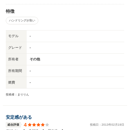
特徴
ハンドリングが良い
モデル
-
グレード
-
所有者
その他
所有期間
-
燃費
-
投稿者：まりりん
安定感がある
4
総合評価
投稿日：
2013
年
02
月
19
日