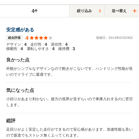
4
絞り込み
並べ替え
件
安定感がある
4
総合評価
投稿日：
2013
年
02
月
28
日
4
4
4
デザイン :
走行性 :
居住性 :
4
4
3
積載性 :
運転しやすさ :
維持費 :
良かった点
外観がシンプルなデザインなので飽きがこないです。ハンドリング性能が良
いのでドライブに最適です。
気になった点
小回りがあまり利かない。後方の視界が見ずらいので車庫入れするのに苦労
します。
総評
足回りがよく安定した走行ができるので安心感があります。加速性能も良い
ので坂道でもストレス無く上ってくれます。