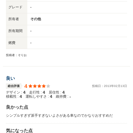
グレード
-
所有者
その他
所有期間
-
燃費
-
投稿者：そりお
良い
4
総合評価
投稿日：
2013
年
02
月
13
日
4
4
4
デザイン :
走行性 :
居住性 :
4
4
-
積載性 :
運転しやすさ :
維持費 :
良かった点
シンプルすぎず派手すぎないよさがある車なのでかなりおすすめだ
気になった点