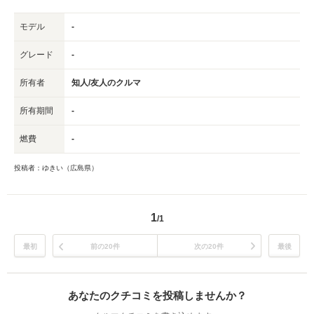
モデル
-
グレード
-
所有者
知人/友人のクルマ
所有期間
-
燃費
-
投稿者：ゆきい（広島県）
1
/1
最初
前の20件
次の20件
最後
あなたのクチコミを投稿しませんか？