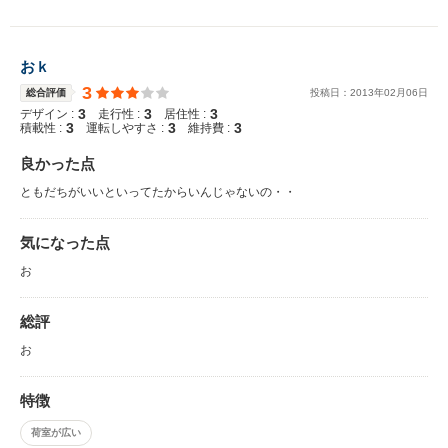
おｋ
3
総合評価
投稿日：
2013
年
02
月
06
日
3
3
3
デザイン :
走行性 :
居住性 :
3
3
3
積載性 :
運転しやすさ :
維持費 :
良かった点
ともだちがいいといってたからいんじゃないの・・
気になった点
お
総評
お
特徴
荷室が広い