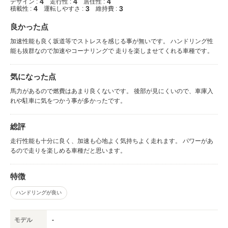
4
4
4
デザイン :
走行性 :
居住性 :
4
3
3
積載性 :
運転しやすさ :
維持費 :
良かった点
加速性能も良く坂道等でストレスを感じる事が無いです。 ハンドリング性
能も抜群なので加速やコーナリングで 走りを楽しませてくれる車種です。
気になった点
馬力があるので燃費はあまり良くないです。 後部が見にくいので、車庫入
れや駐車に気をつかう事が多かったです。
総評
走行性能も十分に良く、加速も心地よく気持ちよく走れます。 パワーがあ
るので走りを楽しめる車種だと思います。
特徴
ハンドリングが良い
モデル
-