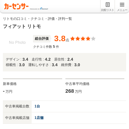
比較リスト
メニュー
リトモの口コミ・クチコミ・評価・評判一覧
フィアット リトモ
3.8
総合評価
点
5
クチコミ件数
件
3.4
4.2
2.4
デザイン :
走行性 :
居住性 :
3.0
3.4
3.0
積載性 :
運転しやすさ :
維持費 :
新車価格
中古車平均価格
-
268
万円
万円
中古車掲載台数
1台
中古車掲載店舗
1店舗