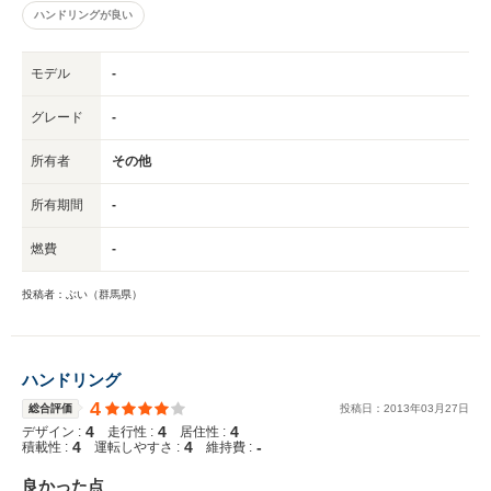
ハンドリングが良い
モデル
-
グレード
-
所有者
その他
所有期間
-
燃費
-
投稿者：ぶい（群馬県）
ハンドリング
4
総合評価
投稿日：
2013
年
03
月
27
日
4
4
4
デザイン :
走行性 :
居住性 :
4
4
-
積載性 :
運転しやすさ :
維持費 :
良かった点