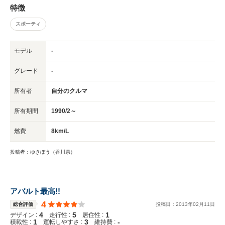
特徴
スポーティ
モデル
-
グレード
-
所有者
自分のクルマ
所有期間
1990/2～
燃費
8km/L
投稿者：ゆきぼう（香川県）
アバルト最高!!
4
総合評価
投稿日：
2013
年
02
月
11
日
4
5
1
デザイン :
走行性 :
居住性 :
1
3
-
積載性 :
運転しやすさ :
維持費 :