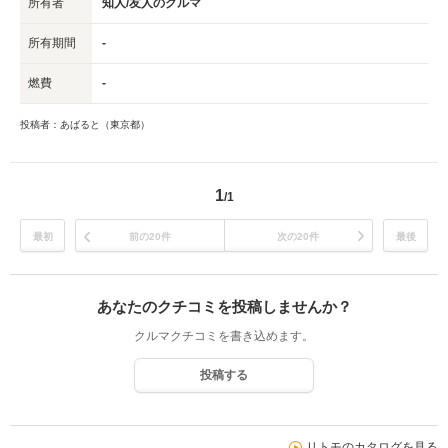
所有者
知人/友人のクルマ
所有期間
-
燃費
-
投稿者：あばると（東京都）
1
/1
最初
前の20件
次の20件
最後
あなたのクチコミを投稿しませんか？
クルマクチコミを書き込めます。
投稿する
リトモのカタログを見る