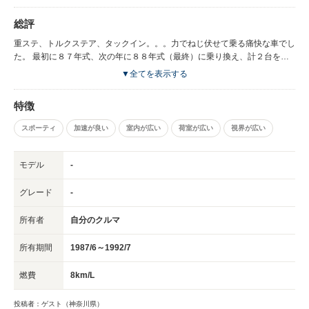
総評
重ステ、トルクステア、タックイン。。。力でねじ伏せて乗る痛快な車でし
た。 最初に８７年式、次の年に８８年式（最終）に乗り換え、計２台を新
車で購入。 最終年式は元々北欧向けのものということで、ヘッドライトウ
▼全てを表示する
ォッシャーが付いていました。
特徴
スポーティ
加速が良い
室内が広い
荷室が広い
視界が広い
モデル
-
グレード
-
所有者
自分のクルマ
所有期間
1987/6～1992/7
燃費
8km/L
投稿者：ゲスト（神奈川県）