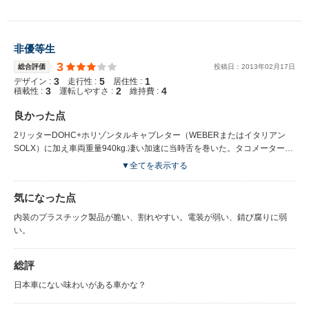
非優等生
3
総合評価
投稿日：
2013
年
02
月
17
日
3
5
1
デザイン :
走行性 :
居住性 :
3
2
4
積載性 :
運転しやすさ :
維持費 :
良かった点
2リッターDOHC+ホリゾンタルキャブレター（WEBERまたはイタリアン
SOLX）に加え車両重量940kg.凄い加速に当時舌を巻いた。タコメーターは
踊るという表現がピッタリの車。乗りごごちは悪い、スパルタンと言ってし
▼全てを表示する
まえばそれまでであるが。
気になった点
内装のプラスチック製品が脆い、割れやすい。電装が弱い、錆び腐りに弱
い。
総評
日本車にない味わいがある車かな？