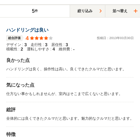
5
絞り込み
並べ替え
件
ハンドリングは良い
4
総合評価
投稿日：
2013
年
03
月
30
日
3
3
3
デザイン :
走行性 :
居住性 :
2
4
-
積載性 :
運転しやすさ :
維持費 :
良かった点
ハンドリングは良く、操作性は高い。良くできたクルマだと思います。
気になった点
仕方ない事かもしれませんが、室内はそこまで広くないと思います。
総評
全体的には良くできたクルマだと思います。魅力的なクルマだと思います。
特徴