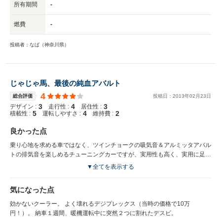
所有期間
-
燃費
-
投稿者：なば（神奈川県）
じゃじゃ馬、最後の純血アバルト
4
総合評価
投稿日：
2013
年
02
月
23
日
3
4
3
デザイン :
走行性 :
居住性 :
5
4
2
積載性 :
運転しやすさ :
維持費 :
良かった点
乗り心地を求める車ではなく、ツインチョークの吸気音＆アルミッタアバル
トの排気音を楽しめるチューニングカーですが、実用性も高く、実用に足る
後席（畳むと広大な荷室）。 腕の力を鍛えるのに丁度いいノンパワーステ
▼全てを表示する
アリング。
気になった点
効かないクーラー。 よく壊れるデジプレックス（当時の価格で10万
円！）。 納車１週間、暖機運転中に突然２つに割れたデスビ。