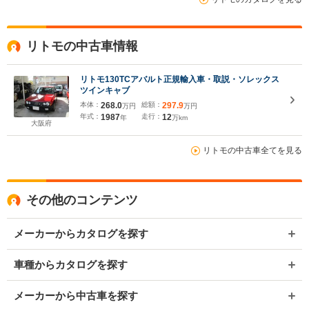
リトモの中古車情報
リトモ130TCアバルト正規輸入車・取説・ソレックス
ツインキャブ
本体：
268.0
総額：
297.9
万円
万円
年式：
1987
走行：
12
年
万km
大阪府
リトモの中古車全てを見る
その他のコンテンツ
メーカーからカタログを探す
車種からカタログを探す
メーカーから中古車を探す