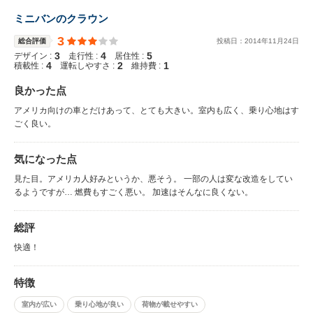
ミニバンのクラウン
3
総合評価
投稿日：
2014
年
11
月
24
日
3
4
5
デザイン :
走行性 :
居住性 :
4
2
1
積載性 :
運転しやすさ :
維持費 :
良かった点
アメリカ向けの車とだけあって、とても大きい。室内も広く、乗り心地はす
ごく良い。
気になった点
見た目。アメリカ人好みというか、悪そう。 一部の人は変な改造をしてい
るようですが… 燃費もすごく悪い。 加速はそんなに良くない。
総評
快適！
特徴
室内が広い
乗り心地が良い
荷物が載せやすい