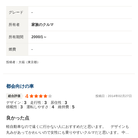
グレード
-
所有者
家族のクルマ
所有期間
2000/1～
燃費
-
投稿者：大福（東京都）
都会向けの車
4
総合評価
投稿日：
2014
年
02
月
27
日
3
3
3
デザイン :
走行性 :
居住性 :
3
4
5
積載性 :
運転しやすさ :
維持費 :
良かった点
軽自動車なので遠くに行かない人におすすめだと思います。 デザインも
丸みがあってかわいいので女性にも乗りやすいクルマだと思います。 中古