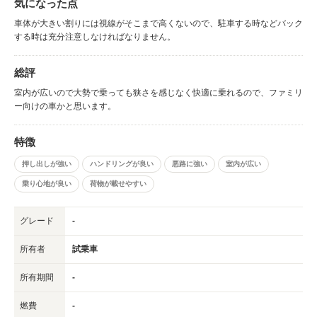
気になった点
車体が大きい割りには視線がそこまで高くないので、駐車する時などバック
する時は充分注意しなければなりません。
総評
室内が広いので大勢で乗っても狭さを感じなく快適に乗れるので、ファミリ
ー向けの車かと思います。
特徴
押し出しが強い
ハンドリングが良い
悪路に強い
室内が広い
乗り心地が良い
荷物が載せやすい
グレード
-
所有者
試乗車
所有期間
-
燃費
-