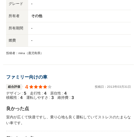
グレード
-
所有者
その他
所有期間
-
燃費
-
投稿者：mina（鹿児島県）
ファミリー向けの車
4
総合評価
投稿日：
2013
年
03
月
31
日
5
4
4
デザイン :
走行性 :
居住性 :
4
3
3
積載性 :
運転しやすさ :
維持費 :
良かった点
室内が広くて快適ですし、乗り心地も良く運転していてストレスのたまらな
い車です。