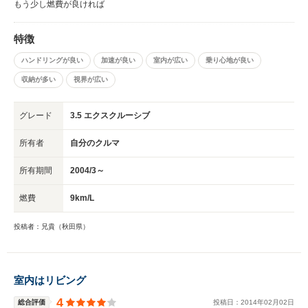
もう少し燃費が良ければ
特徴
ハンドリングが良い
加速が良い
室内が広い
乗り心地が良い
収納が多い
視界が広い
グレード
3.5 エクスクルーシブ
所有者
自分のクルマ
所有期間
2004/3～
燃費
9km/L
投稿者：兄貴（秋田県）
室内はリビング
4
総合評価
投稿日：
2014
年
02
月
02
日