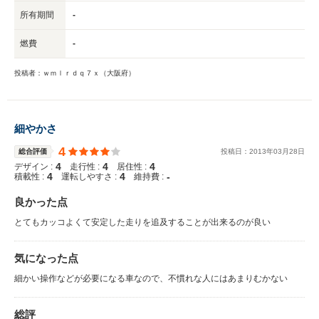
所有期間
-
燃費
-
投稿者：ｗｍｌｒｄｑ７ｘ（大阪府）
細やかさ
4
総合評価
投稿日：
2013
年
03
月
28
日
4
4
4
デザイン :
走行性 :
居住性 :
4
4
-
積載性 :
運転しやすさ :
維持費 :
良かった点
とてもカッコよくて安定した走りを追及することが出来るのが良い
気になった点
細かい操作などが必要になる車なので、不慣れな人にはあまりむかない
総評