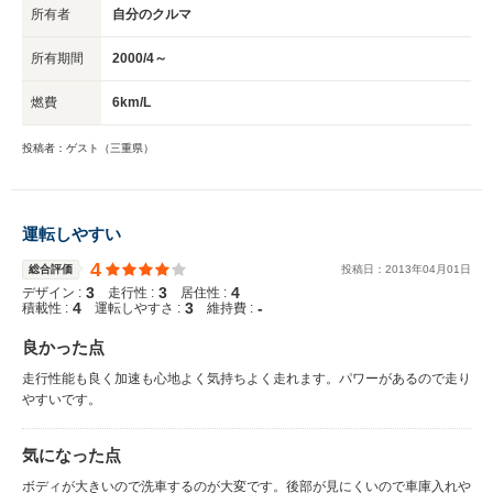
所有者
自分のクルマ
所有期間
2000/4～
燃費
6km/L
投稿者：ゲスト（三重県）
運転しやすい
4
総合評価
投稿日：
2013
年
04
月
01
日
3
3
4
デザイン :
走行性 :
居住性 :
4
3
-
積載性 :
運転しやすさ :
維持費 :
良かった点
走行性能も良く加速も心地よく気持ちよく走れます。パワーがあるので走り
やすいです。
気になった点
ボディが大きいので洗車するのが大変です。後部が見にくいので車庫入れや