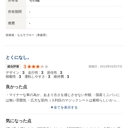
所有者
その他
所有期間
-
燃費
-
投稿者：ももサブロー（青森県）
とくになし。
3
総合評価
投稿日：
2013
年
03
月
27
日
3
3
3
デザイン :
走行性 :
居住性 :
3
3
3
積載性 :
運転しやすさ :
維持費 :
良かった点
・マイナーな車の為か、あまり古さを感じさせない外観 ・国産ミニバンに
は無い雰囲気 ・広大な室内（３列目のマジックシートは素晴らしいかっ
た） ・大きさの割に取り回しが楽だった事 ・コラムシフト（スペース的に
▼全てを表示する
良かったと思います）
気になった点