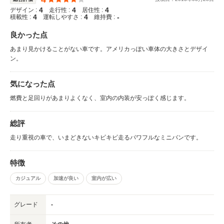
4
4
4
デザイン :
走行性 :
居住性 :
4
4
-
積載性 :
運転しやすさ :
維持費 :
良かった点
あまり見かけることがない車です。アメリカっぽい車体の大きさとデザイ
ン。
気になった点
燃費と足回りがあまりよくなく、室内の内装が安っぽく感じます。
総評
走り重視の車で、いまどきないキビキビ走るパワフルなミニバンです。
特徴
カジュアル
加速が良い
室内が広い
グレード
-