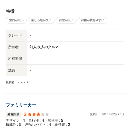
特徴
室内が広い
乗り心地が良い
荷室が広い
荷物が載せやすい
グレード
-
所有者
知人/友人のクルマ
所有期間
-
燃費
-
投稿者：ｒｅｓｔｏｎ
ファミリーカー
3
総合評価
投稿日：
2013
年
02
月
23
日
4
4
5
デザイン :
走行性 :
居住性 :
5
4
2
積載性 :
運転しやすさ :
維持費 :