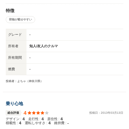
特徴
荷物が載せやすい
グレード
-
所有者
知人/友人のクルマ
所有期間
-
燃費
-
投稿者：よちゃ（神奈川県）
乗り心地
4
総合評価
投稿日：
2013
年
03
月
13
日
4
4
4
デザイン :
走行性 :
居住性 :
4
4
-
積載性 :
運転しやすさ :
維持費 :