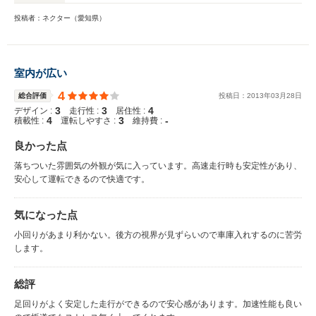
投稿者：ネクター（愛知県）
室内が広い
4
総合評価
投稿日：
2013
年
03
月
28
日
3
3
4
デザイン :
走行性 :
居住性 :
4
3
-
積載性 :
運転しやすさ :
維持費 :
良かった点
落ちついた雰囲気の外観が気に入っています。高速走行時も安定性があり、
安心して運転できるので快適です。
気になった点
小回りがあまり利かない。後方の視界が見ずらいので車庫入れするのに苦労
します。
総評
足回りがよく安定した走行ができるので安心感があります。加速性能も良い