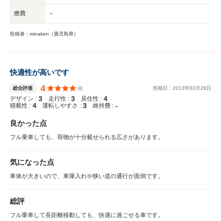
燃費
-
投稿者：minaken（鹿児島県）
快適性が高いです
4
総合評価
投稿日：
2013
年
02
月
28
日
3
3
4
デザイン :
走行性 :
居住性 :
4
3
-
積載性 :
運転しやすさ :
維持費 :
良かった点
フル乗車しても、荷物が十分載せられる広さがあります。
気になった点
車体が大きいので、車庫入れや狭い道の通行が面倒です。
総評
フル乗車して長距離移動しても、快適に過ごせる車です。