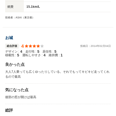
燃費
15.1km/L
投稿者：ASAI（東京都）
お城
4
総合評価
投稿日：
2014
年
02
月
04
日
4
5
5
デザイン :
走行性 :
居住性 :
5
4
1
積載性 :
運転しやすさ :
維持費 :
良かった点
大人7人乗っても広くゆったりしている。それでもってキビキビ走ってくれ
るので最高
気になった点
後部の窓が開けば最高
総評