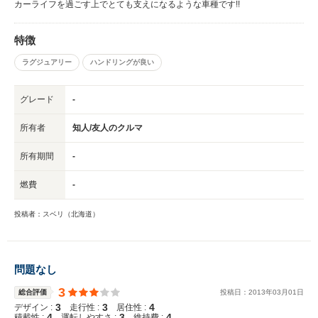
カーライフを過ごす上でとても支えになるような車種です!!
特徴
ラグジュアリー
ハンドリングが良い
グレード
-
所有者
知人/友人のクルマ
所有期間
-
燃費
-
投稿者：スベリ（北海道）
問題なし
3
総合評価
投稿日：
2013
年
03
月
01
日
3
3
4
デザイン :
走行性 :
居住性 :
4
3
4
積載性 :
運転しやすさ :
維持費 :