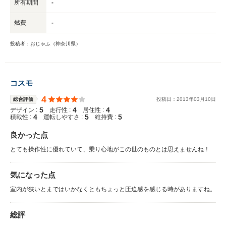
所有期間
-
燃費
-
投稿者：おじゃふ（神奈川県）
コスモ
4
総合評価
投稿日：
2013
年
03
月
10
日
5
4
4
デザイン :
走行性 :
居住性 :
4
5
5
積載性 :
運転しやすさ :
維持費 :
良かった点
とても操作性に優れていて、乗り心地がこの世のものとは思えませんね！
気になった点
室内が狭いとまではいかなくともちょっと圧迫感を感じる時がありますね。
総評