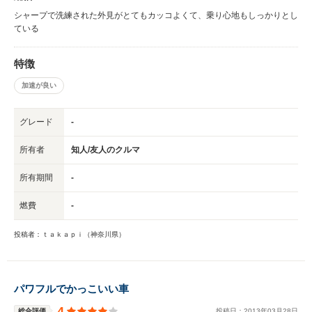
シャープで洗練された外見がとてもカッコよくて、乗り心地もしっかりとし
ている
特徴
加速が良い
グレード
-
所有者
知人/友人のクルマ
所有期間
-
燃費
-
投稿者：ｔａｋａｐｉ（神奈川県）
パワフルでかっこいい車
4
総合評価
投稿日：
2013
年
03
月
28
日