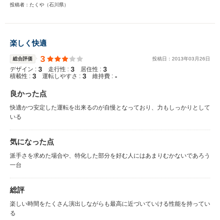
投稿者：たくや（石川県）
楽しく快適
3
総合評価
投稿日：
2013
年
03
月
26
日
3
3
3
デザイン :
走行性 :
居住性 :
3
3
-
積載性 :
運転しやすさ :
維持費 :
良かった点
快適かつ安定した運転を出来るのが自慢となっており、力もしっかりとして
いる
気になった点
派手さを求めた場合や、特化した部分を好む人にはあまりむかないであろう
一台
総評
楽しい時間をたくさん演出しながらも最高に近づいていける性能を持ってい
る