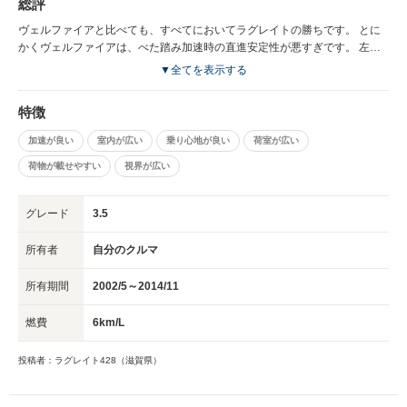
総評
ヴェルファイアと比べても、すべてにおいてラグレイトの勝ちです。 とに
かくヴェルファイアは、べた踏み加速時の直進安定性が悪すぎです。 左右
によれながら加速していく感じで、恐怖感が出ます。 ラグレイトは高速走
▼全てを表示する
行時の安定性も抜群でした。 ヴェルファイアはふらふらします。車体の高
さがあるせいかな？ ラグレイトはノーマルで乗っていましたが、 ヴェルフ
特徴
ァイアには、ふらつきすぎるのでTEINの車高調付けました。 ヴェルファイ
アの室内操作する電動スライドボタンの位置も悪すぎます。 ラグレイト
加速が良い
室内が広い
乗り心地が良い
荷室が広い
は、最高に良い車でした。 正規輸入されていたら間違いなく購入していた
荷物が載せやすい
視界が広い
と思います。
グレード
3.5
所有者
自分のクルマ
所有期間
2002/5～2014/11
燃費
6km/L
投稿者：ラグレイト428（滋賀県）