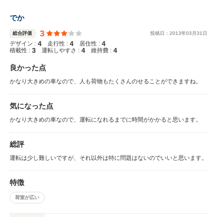
でか
3
総合評価
投稿日：
2013
年
03
月
31
日
4
4
4
デザイン :
走行性 :
居住性 :
3
4
4
積載性 :
運転しやすさ :
維持費 :
良かった点
かなり大きめの車なので、人も荷物もたくさんのせることができますね。
気になった点
かなり大きめの車なので、運転になれるまでに時間がかかると思います。
総評
運転は少し難しいですが、それ以外は特に問題はないのでいいと思います。
特徴
荷室が広い