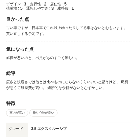
3
2
5
デザイン :
走行性 :
居住性 :
5
3
1
積載性 :
運転しやすさ :
維持費 :
良かった点
古い車ですが、日本車でこれ以上ゆったりしてる車はないとおもいます。
買い直しする予定です。
気になった点
燃費が悪いのと、出足がものすごく難しい。
総評
広さと快適さでは他とは比べものにならないくらいいいと思うけど、 燃費
が悪くて維持費が高い。 経済的な余裕がないとむずかしい。
特徴
室内が広い
乗り心地が良い
グレード
3.5 エクスクルーシブ