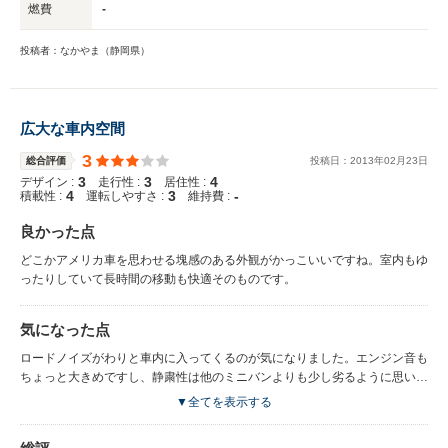
燃費
-
投稿者：なかやま（静岡県）
広大な車内空間
3
総合評価
投稿日：
2013
年
02
月
23
日
3
3
4
デザイン :
走行性 :
居住性 :
4
3
-
積載性 :
運転しやすさ :
維持費 :
良かった点
どこかアメリカ車を思わせる塊感のある外観がかっこいいですね。室内もゆ
ったりしていて長時間の移動も快適そのものです。
気になった点
ロードノイズがわりと車内に入ってくるのが気になりました。エンジン音も
ちょっと大きめですし、静粛性は他のミニバンよりも少し劣るように思いま
す。
▼全てを表示する