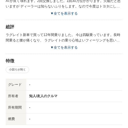
ATが良く壊れます。2回交換しました。1回30万位かかります。欠陥だと思
いますが ディーラーは知らないふりをします。なので今度はトヨタにしま
した。 5万キロ位以上走行の中古車は気をつけた方が良いです。 スライド
▼全てを表示する
ドアが凍るくらいの真冬は開かなくなります。 ハロゲンライトが暗い ドア
の鉄板が薄い 塗装も薄い
総評
ラグレイト新車で買って12年間乗りました。 今は四駆乗っています。長時
間乗ると腰が痛くなり、 ラグレイトの乗り心地よいフィーリングを思い出
します。
▼全てを表示する
特徴
小回りが利く
グレード
-
所有者
知人/友人のクルマ
所有期間
-
燃費
-