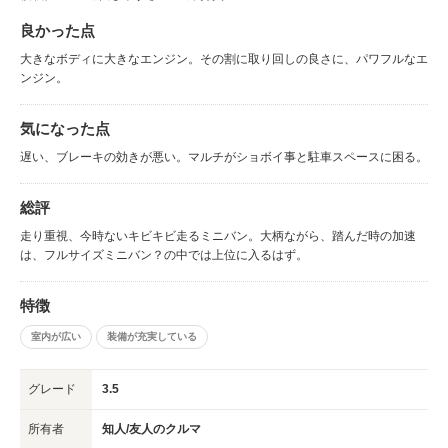
良かった点
大きなボディに大きなエンジン。その割に取り回しの良さに、パワフルなエ
ンジン。
気になった点
遅い、ブレーキの効きが悪い。マルチがショボイ事と駐車スペースに困る。
総評
走り重視、今時ないキビキビ走るミニバン。大柄ながら、踏んだ時の加速
は、フルサイズミニバン？の中では上位に入るはず。
特徴
室内が広い
装備が充実している
グレード
3.5
所有者
知人/友人のクルマ