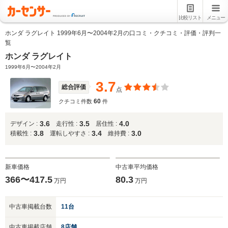
比較リスト
メニュー
ホンダ ラグレイト 1999年6月〜2004年2月の口コミ・クチコミ・評価・評判一
覧
ホンダ ラグレイト
1999年6月〜2004年2月
3.7
総合評価
点
60
クチコミ件数
件
3.6
3.5
4.0
デザイン :
走行性 :
居住性 :
3.8
3.4
3.0
積載性 :
運転しやすさ :
維持費 :
新車価格
中古車平均価格
366〜417.5
80.3
万円
万円
中古車掲載台数
11台
中古車掲載店舗
8店舗