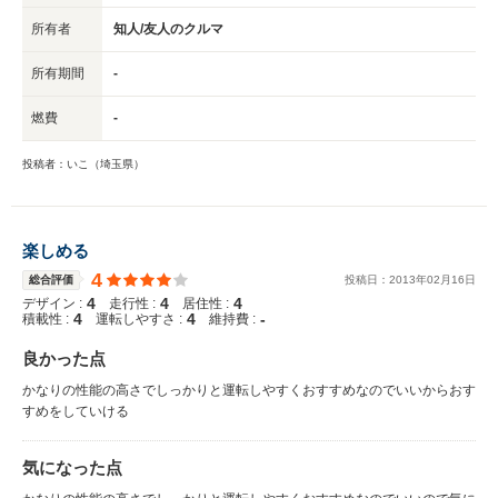
所有者
知人/友人のクルマ
所有期間
-
燃費
-
投稿者：いこ（埼玉県）
楽しめる
4
総合評価
投稿日：
2013
年
02
月
16
日
4
4
4
デザイン :
走行性 :
居住性 :
4
4
-
積載性 :
運転しやすさ :
維持費 :
良かった点
かなりの性能の高さでしっかりと運転しやすくおすすめなのでいいからおす
すめをしていける
気になった点