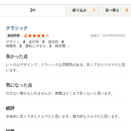
3
絞り込み
並べ替え
件
クラシック
4
総合評価
投稿日：
2013
年
03
月
28
日
4
4
4
デザイン :
走行性 :
居住性 :
3
3
-
積載性 :
運転しやすさ :
維持費 :
良かった点
レトロなデザインで、クラシックな雰囲気がある。良くできたクルマだと思
います。
気になった点
仕方ない事かもしれませんが、燃費はそこまで良くないと思います。
総評
全体的に良くできたクルマだと思います。魅力的なクルマだと思います。