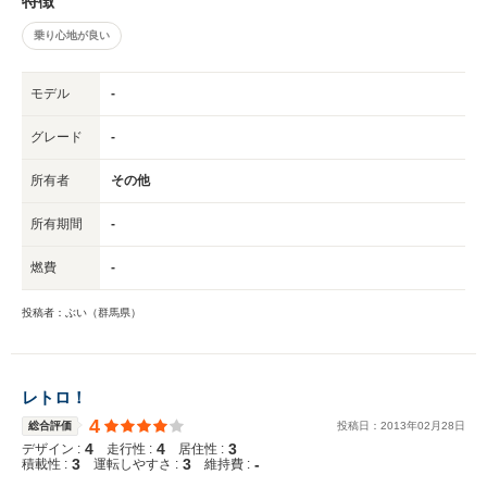
特徴
乗り心地が良い
モデル
-
グレード
-
所有者
その他
所有期間
-
燃費
-
投稿者：ぶい（群馬県）
レトロ！
4
総合評価
投稿日：
2013
年
02
月
28
日
4
4
3
デザイン :
走行性 :
居住性 :
3
3
-
積載性 :
運転しやすさ :
維持費 :