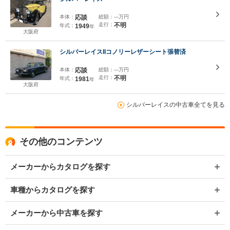
本体：
応談
総額：
---万円
走行：
不明
年式：
1949
年
大阪府
シルバーレイスIIコノリーレザーシート張替済
本体：
応談
総額：
---万円
走行：
不明
年式：
1981
年
大阪府
シルバーレイスの中古車全てを見る
その他のコンテンツ
メーカーからカタログを探す
車種からカタログを探す
メーカーから中古車を探す