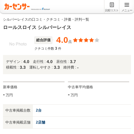
比較リスト
メニュー
シルバーレイスの口コミ・クチコミ・評価・評判一覧
ロールスロイス シルバーレイス
4.0
総合評価
点
3
クチコミ件数
件
4.0
4.0
3.7
デザイン :
走行性 :
居住性 :
3.3
3.3
-
積載性 :
運転しやすさ :
維持費 :
新車価格
中古車平均価格
-
-
万円
万円
中古車掲載台数
2台
中古車掲載店舗
2店舗