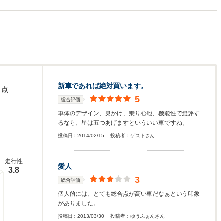
新車であれば絶対買います。
点
5
総合評価
車体のデザイン、見かけ、乗り心地、機能性で総評す
るなら、星は五つあげますといういい車ですね。
投稿日：
2014/02/15
投稿者：
ゲストさん
走行性
愛人
3.8
3
総合評価
個人的には、とても総合点が高い車だなぁという印象
がありました。
投稿日：
2013/03/30
投稿者：
ゆうふぁんさん