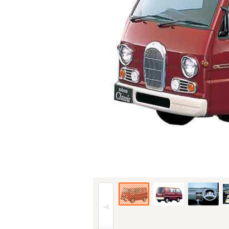
96年(H08)9月、MC時の660 クラシックのフロ