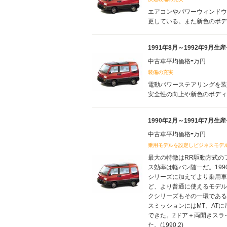
エアコンやパワーウィンドウ
更している。また新色のボディ
1991年8月～1992年9月生
-
中古車平均価格
万円
装備の充実
電動パワーステアリングを装
安全性の向上や新色のボディカ
1990年2月～1991年7月生
-
中古車平均価格
万円
乗用モデルを設定しビジネスモデ
最大の特徴はRR駆動方式の
ス効率は軽バン随一だ。19
シリーズに加えてより乗用車
ど、より普通に使えるモデル
クシリーズもその一環である
スミッションにはMT、AT
できた。2ドア＋両開きスラ
た。(1990.2)