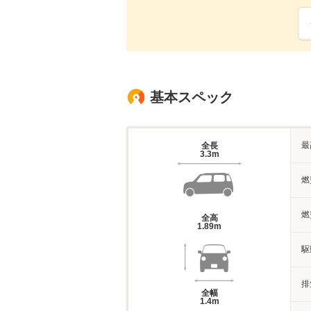
基本スペック
最
全長
3.3m
燃
燃
全高
1.89m
駆
排
全幅
1.4m