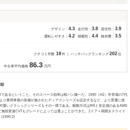
4.3
3.8
3.9
デザイン：
走行性：
居住性：
4.2
4.4
3.5
運転しやすさ：
積載性：
維持費：
18
202
クチコミ件数
件 ｜ ハッチバックランキング
位
86.3
中古車平均価格
万円
却
であるということ。そのスペース効率は軽バン随一だ。1990（H2）年登場の7代
より乗用車風の装備が施されたディアスシリーズを設定するなど、より普通に使
可愛いクラシックシリーズもその一環である。駆動方式はRRと安定感のある4WD
て無段変速CVTもグレードによっては選ぶことができた。2ドア＋両開きスライド
90.2)