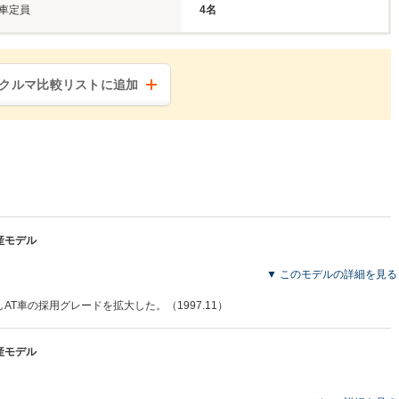
車定員
4名
クルマ比較リストに追加
生産モデル
▼ このモデルの詳細を見る
しAT車の採用グレードを拡大した。（1997.11）
生産モデル