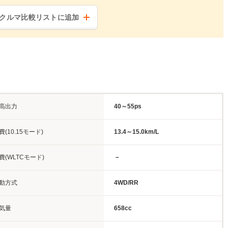
クルマ比較リストに追加
高出力
40～55ps
費(10.15モード)
13.4～15.0km/L
費(WLTCモード)
－
動方式
4WD/RR
気量
658cc