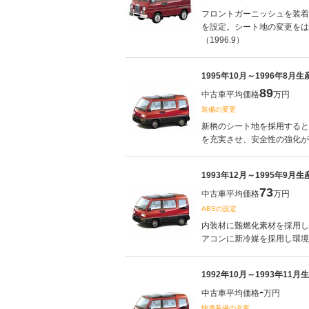
フロントガーニッシュを装着
を設定。シート地の変更をは
（1996.9）
1995年10月～1996年8月
89
中古車平均価格
万円
装備の変更
新柄のシート地を採用すると
を充実させ、安全性の強化が図
1993年12月～1995年9月
73
中古車平均価格
万円
ABSの設定
内装材に難燃化素材を採用し
アコンに新冷媒を採用し環境性
1992年10月～1993年11
-
中古車平均価格
万円
快適装備の充実