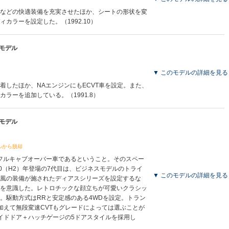
などの快適装備を充実させたほか、シートの形状を変
カラーを設定した。（1992.10）
産モデル
▼ このモデルの詳細を見る
着したほか、NAエンジンにもECVT車を設定。また、
ラーを追加している。（1991.8）
産モデル
ルから脱却
フルキャブオーバー車であるということ。そのスペー
90（H2）年登場の7代目は、ビジネスモデルのトライ
▼ このモデルの詳細を見る
風の装備が施されたディアスシリーズを設定するな
を意識した。レトロチックな顔立ちが可愛いクラシッ
。駆動方式はRRと安定感のある4WDを設定。トラン
に加えて無段変速CVTもグレードによっては選ぶことが
イドドア＋ハッチゲージの5ドアスタイルを採用し