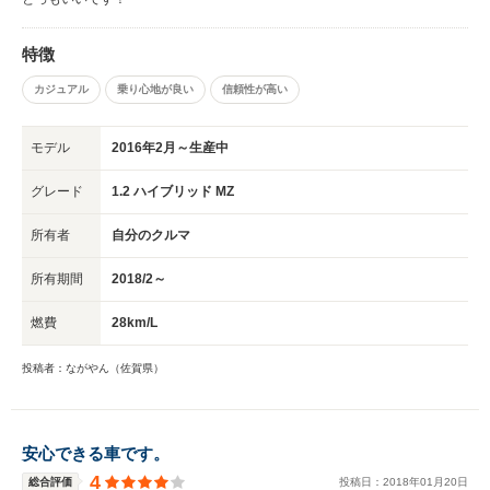
特徴
カジュアル
乗り心地が良い
信頼性が高い
モデル
2016年2月～生産中
グレード
1.2 ハイブリッド MZ
所有者
自分のクルマ
所有期間
2018/2～
燃費
28km/L
投稿者：ながやん（佐賀県）
安心できる車です。
4
総合評価
投稿日：
2018
年
01
月
20
日