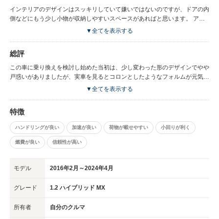
インテリアのデザインはスッキリしていて嫌いではないのですが、ドアの内
側などにもう少し小物が収納しやすいスペースがあればと思います。 アー
ムレストの幅をもう少し広くしてほしかったです。
▼全てを表示する
総評
この車に乗り換えを検討し始めた当初は、少し変わった形のデザインでやや
戸惑いがありましたが、実車を見るとコロンとしたようなフォルムが元気よ
く走ってくれそうで、個性的で可愛らしく感じられるようになり今では結構
▼全てを表示する
気に入っています。 乗り換え前の車が軽自動車だったこともあり、走行性
能の良さはかなり実感しています。上り坂のパワフル感や、カーブを曲がる
特徴
時の安定感は思った以上で、運転が楽になりました。長時間運転した時の疲
れ具合と、走行時の安心感についてはかなり満足しています。 インテリア
ハンドリングが良い
加速が良い
荷物が載せやすい
小回りが利く
のデザインについては、すっきりしていて使い勝手は悪くありませんが、収
納スペースがシンプルなので、小物類の整理・収納にはやや不便を感じま
燃費が良い
信頼性が高い
す。 シートの座り心地についても悪くないのですが、欲を言えばアームレ
ストの幅は細いので、もうちょっと幅広のデザインだと良いのになぁと思っ
モデル
2016年2月～2024年4月
たりしています。 コラムシフトとベンチシートに慣れている私にとって
は、はじめは若干窮屈な印象がありましたが、慣れれば快適で運転時も楽だ
グレード
1.2 ハイブリッド MX
と思えるようになりました。 搭載されているマイルドハイブリッドの効果
は私にはわかりませんが、燃費は17km/Lで良い方だと思います。 荷物の出
し入れもしやすく、デザインにも愛着がわき、コスマ的にも満足なので、買
所有者
自分のクルマ
ってよかったと思っています。