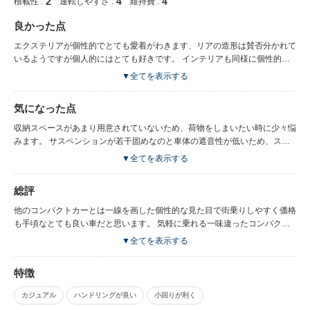
2
4
4
積載性 :
運転しやすさ :
維持費 :
良かった点
エクステリアが個性的でとても愛着がわきます、リアの造形は賛否分かれて
いるようですが個人的にはとても好きです。 インテリアも同様に個性的
で、特にオートエアコンのコントローラーがお洒落で尚且つ使いやすいので
▼全てを表示する
とても気に入っています。 車体サイズが小さいため取り回しが非常に楽で
街中ではとても運転しやすいです。 最低地上高が普通のコンパクトカーよ
気になった点
りは高めになっているため悪路には若干強いように感じます。 デュアルカ
メラブレーキサポートは感度が良く、とても頼もしく感じます。
収納スペースがあまり用意されていないため、荷物をしまいたい時に少々悩
みます。 サスペンションが若干固めなのと車体の遮音性が低いため、スピ
ードを出すとノイズがかなり気になります。 車体重量の軽さやマイルドハ
▼全てを表示する
イブリッドである事から燃費に期待が高まりますが、それほど良くはなかっ
たです。 加速時のレスポンスが良くなく、アクセルを踏み込んでからワン
総評
テンポ遅れるような違和感があります。
他のコンパクトカーとは一線を画した個性的な見た目で街乗りしやすく価格
も手頃なとても良い車だと思います。 気軽に乗れる一味違ったコンパクト
カーをお求めの方にはおすすめです。
▼全てを表示する
特徴
カジュアル
ハンドリングが良い
小回りが利く