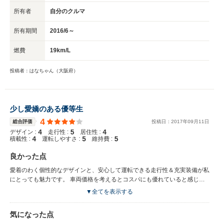
して乗り続けられそうです。
所有者
自分のクルマ
所有期間
2016/6～
燃費
19km/L
投稿者：はなちゃん（大阪府）
少し愛嬌のある優等生
4
総合評価
投稿日：
2017
年
09
月
11
日
4
5
4
デザイン :
走行性 :
居住性 :
4
5
5
積載性 :
運転しやすさ :
維持費 :
良かった点
愛着のわく個性的なデザインと、安心して運転できる走行性＆充実装備が私
にとっても魅力です。 車両価格を考えるとコスパにも優れていると感じま
す。
▼全てを表示する
気になった点