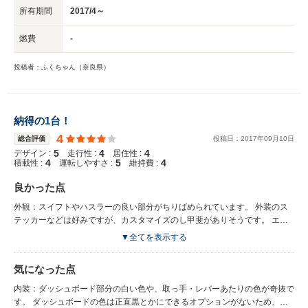
所有期間
2017/4～
燃費
-
投稿者：ふくちゃん（奈良県）
納得の1台！
4
総合評価
投稿日：
2017
年
09
月
10
日
5
4
4
デザイン :
走行性 :
居住性 :
4
5
4
積載性 :
運転しやすさ :
維持費 :
良かった点
外観：スイフトやハスラーの良い部分がちりばめられています。 外装のス
テッカーなどは好みですが、カスタマイズのし甲斐がありそうです。 エン
ジン： ソリオなどと同じエンジンということで、アイドリングストップ時
▼全てを表示する
や起動時、走り出しなど非常に静かです。 走行時：あまり期待していなか
ったのですが、アルトと同様に800Kg後半の車体重量が かなり功を奏して
気になった点
います。 非常に軽やかです。ハンドルのレスポンスも良く運転が楽しくで
きそうです。
内装：ダッシュボード部分の白い色や、取っ手・レバーあたりの色が奇抜で
す。 ダッシュボードの色は正直黒とかにできるオプションがないため、好