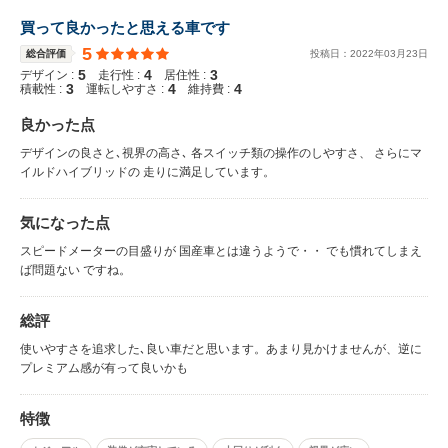
買って良かったと思える車です
5
総合評価
投稿日：
2022
年
03
月
23
日
5
4
3
デザイン :
走行性 :
居住性 :
3
4
4
積載性 :
運転しやすさ :
維持費 :
良かった点
デザインの良さと､視界の高さ､ 各スイッチ類の操作のしやすさ、 さらにマ
イルドハイブリッドの 走りに満足しています。
気になった点
スピードメーターの目盛りが 国産車とは違うようで・・ でも慣れてしまえ
ば問題ない ですね。
総評
使いやすさを追求した､良い車だと思います。あまり見かけませんが、逆に
プレミアム感が有って良いかも
特徴