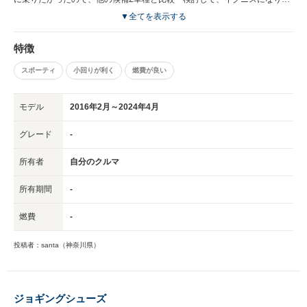
した。軽自動車に今まで乗ってきたので、当然ですが、安定感があり、乗り
▼全てを表示する
心地は軽自動車に比べて断然いいです。不満は特に感じません。ドアミラー
が、施錠の操作に連動自動格納します。イグニッションをONにすれば、自
特徴
動で元の位置に戻ります。この車種の予算のかけ方は、安全面に配慮されて
る点が多く、SRSエアバッグが標準装備でついているのが安心で、いいで
スポーティ
小回りが利く
燃費が良い
す。
モデル
2016年2月～2024年4月
グレード
-
所有者
自分のクルマ
所有期間
-
燃費
-
投稿者：santa（神奈川県）
ジョギングシューズ