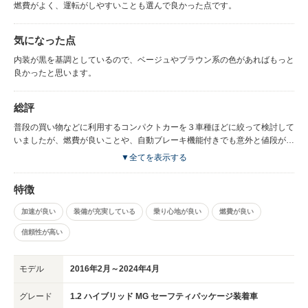
燃費がよく、運転がしやすいことも選んで良かった点です。
気になった点
内装が黒を基調としているので、ベージュやブラウン系の色があればもっと
良かったと思います。
総評
普段の買い物などに利用するコンパクトカーを３車種ほどに絞って検討して
いましたが、燃費が良いことや、自動ブレーキ機能付きでも意外と値段が上
がらなかった点がポイントになりました。 また、新車種ということでデザ
▼全てを表示する
インが斬新で、近所でもあまり見掛けないことから、家族と相談のうえイグ
ニスになりました。 スズキの担当者の方が親切だったのも後押ししてくれ
特徴
ました。 車体はコンパクトですが、それに対して室内は広く感じられ、荷
物も乗せやすいです。荷室に荷物を載せる時、簡単に後部座席が前後にスラ
加速が良い
装備が充実している
乗り心地が良い
燃費が良い
イドできるのは便利で使い勝手がよいと思います。 荷室に大きな荷物を載
せるため、後部座席を一番前にスライドさせた状態だと、後ろの人の足元が
信頼性が高い
かなり狭くなってしまいますが、車体のサイズから仕方ないかと思います。
あまりスピードは出さない方なので走行性能の評価は難しいのですが、急な
モデル
2016年2月～2024年4月
上り坂でもしんどくなさそうに登ってくれます。コンパクトなので運転もし
やすく苦手な車庫入れも家族所有のセダンより随分と楽です。 全体として
グレード
1.2 ハイブリッド MG セーフティパッケージ装着車
目立った不満はなく、安全面での装備が充実しているので、これからも安心