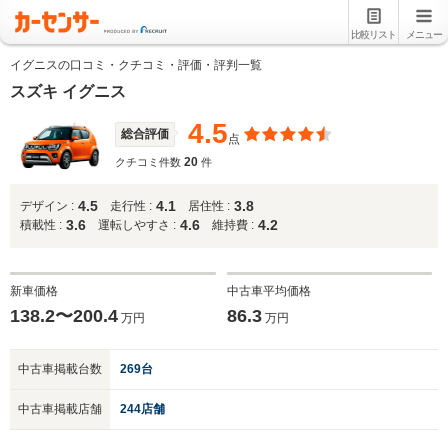
比較リスト
メニュー
イグニスの口コミ・クチコミ・評価・評判一覧
スズキ イグニス
4.5
総合評価
点
20
クチコミ件数
件
4.5
4.1
3.8
デザイン :
走行性 :
居住性 :
3.6
4.6
4.2
積載性 :
運転しやすさ :
維持費 :
新車価格
中古車平均価格
138.2〜200.4
86.3
万円
万円
中古車掲載台数
269台
中古車掲載店舗
244店舗