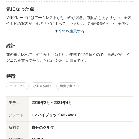
れればそれほどでもない。シートヒーターが、助手席にもあること、後部座
気になった点
席への温風ダクトもいいと思う。
MGグレードにはアームレストがないのが残念。市販品もあまりない。全方
位ナビの案内が、他のナビに比べて、いまいち。距離優先がない。全方位ナ
ビに、旧型iPod HDD 80G版を接続すると、認識に時間がかかる。iPod
▼全てを表示する
nano 16G版は、すぐに認識されるので、HDD版の問題だと、諦めている。
冬期間、低温時のマイルドハイブリッドの動作が、若干心配。低温時、リチ
総評
ウムイオンバッテリーの回生や、アイドリングストップ、モーターアシスト
が、働きにくくなると聞いている。冬に確認する予定です。ワイパーデアイ
前の車に比べて、何もかも、新しい。年式で12年違うので、当然だが。イ
サー（凍結防止装置）がないのが、不満といえば不満。
グニスを買ってから、とにかく楽しい毎日です。
特徴
カジュアル
小回りが利く
燃費が良い
モデル
2016年2月～2024年4月
グレード
1.2 ハイブリッド MG 4WD
所有者
自分のクルマ