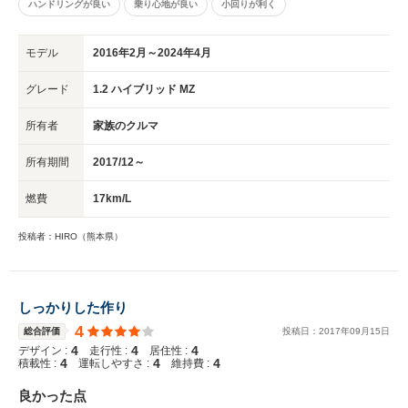
ハンドリングが良い
乗り心地が良い
小回りが利く
モデル
2016年2月～2024年4月
グレード
1.2 ハイブリッド MZ
所有者
家族のクルマ
所有期間
2017/12～
燃費
17km/L
投稿者：HIRO（熊本県）
しっかりした作り
4
総合評価
投稿日：
2017
年
09
月
15
日
4
4
4
デザイン :
走行性 :
居住性 :
4
4
4
積載性 :
運転しやすさ :
維持費 :
良かった点