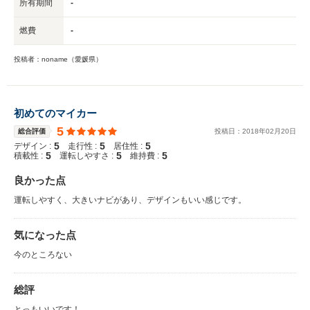
所有期間
-
燃費
-
投稿者：noname（愛媛県）
初めてのマイカー
5
総合評価
投稿日：
2018
年
02
月
20
日
5
5
5
デザイン :
走行性 :
居住性 :
5
5
5
積載性 :
運転しやすさ :
維持費 :
良かった点
運転しやすく、大きいナビがあり、デザインもいい感じです。
気になった点
今のところない
総評
とっもいいです！