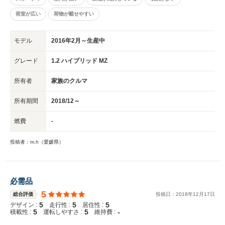
荷室が広い
荷物が載せやすい
モデル
2016年2月～生産中
グレード
1.2 ハイブリッド MZ
所有者
家族のクルマ
所有期間
2018/12～
燃費
-
投稿者：m.h（愛媛県）
必需品
5
総合評価
投稿日：
2018
年
12
月
17
日
5
5
5
デザイン :
走行性 :
居住性 :
5
5
-
積載性 :
運転しやすさ :
維持費 :