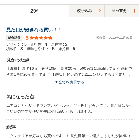
20
絞り込み
並べ替え
件
見た目が好きなら買い！！
5
総合評価
投稿日：
2023
年
11
月
08
日
5
4
3
デザイン :
走行性 :
居住性 :
3
5
5
積載性 :
運転しやすさ :
維持費 :
良かった点
【燃費】 夏冬16㎞ 春秋18㎞ 高速20㎞ 500㎞毎に給油してます 通勤で
片道1時間20㎞走ってます 【運転】 軽いので1.2Lエンジンでもよく走りま
す 小回りもきくのでどんな道も自信を持って走れます！ 【内装】 運転席周
▼全てを表示する
りはオレンジの加飾が施されていてとても気に入っています エアコンもオ
リジナリティーのあるのデザインです ハードプラ多めですが安っぽさは感
気になった点
じられません
エアコンとハザードランプがノールックだと押しずらいです、見た目はかっ
こいいのですが使い勝手は少し悪いかもしれません
総評
エクステリアが好みなら買いです！！ 見た目第一で購入しましたが後悔の