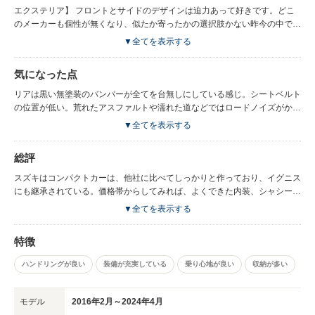
エクステリア】 フロントとサイドのデザインは迫力あって好きです。どこ
のメーカーも個性が無くなり、似たか寄ったかの選択肢かない昨今の中で
は、個性的なデザインではないかと思います。 【インテリア】 台形の外観
▼全てを表示する
から想像していましたが、狭いです。ハスラーのが広く感じるほど。小物入
れは少ないですが、センターコンソールは大きめで使いやすいです。シート
気になった点
はホールド感あって良いです。 【エンジン性能】 880㎏の車体重量に１２
００のエンジンで必要十分です。力不足を感じることはありません。バイパ
リアは黒い無塗装のバンパーが全てを台無しにしている感じ。シートベルト
スの合流もストレスなくスイスイいけます。 【走行性能】 軽い車体がスム
の位置が低い。荒れたアスファルトや濡れた道などではロードノイズがかな
ーズに加速するフィーリングは好みです。やや硬めの乗り心地ですが悪くな
り入ってきます。
▼全てを表示する
いです。荒地でも思ったよりバタバタしません。カーブで体がずれる事も少
なく、このクラスとしては良いほうだと思います。軽や同クラスからの乗り
総評
換えでは不満はまず出ないでしょう。
スズキはコンパクトカーは、他社に比べてしっかりと作っており、イグニス
にも継承されている。価格帯からしてみれば、よくできた内装、シャシーも
しっかりしているので、お勧めできる一台です。
▼全てを表示する
特徴
ハンドリングが良い
装備が充実している
乗り心地が良い
収納が多い
モデル
2016年2月～2024年4月