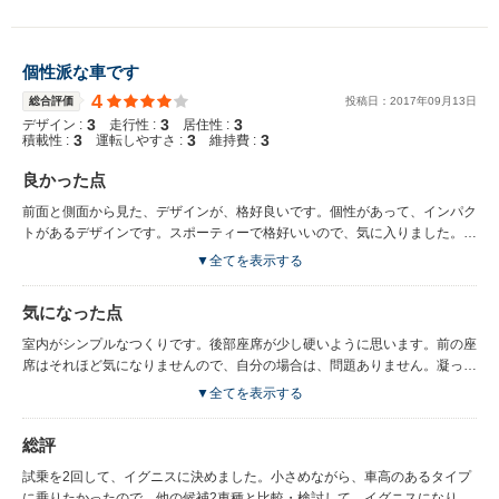
個性派な車です
4
総合評価
投稿日：
2017
年
09
月
13
日
3
3
3
デザイン :
走行性 :
居住性 :
3
3
3
積載性 :
運転しやすさ :
維持費 :
良かった点
前面と側面から見た、デザインが、格好良いです。個性があって、インパク
トがあるデザインです。スポーティーで格好いいので、気に入りました。あ
と、走行音が静かです。これは絶対条件でしたので、良いです。走り出しが
▼全てを表示する
軽くて、力強く、パワーはあるほうだと思います。
気になった点
室内がシンプルなつくりです。後部座席が少し硬いように思います。前の座
席はそれほど気になりませんので、自分の場合は、問題ありません。凝った
つくりがほしい人には物足りないかもしれません。自分は、一人か、二人で
▼全てを表示する
乗ることが多いですが、四人だと、ちょっと狭く感じて、窮屈な感じがする
と思います。
総評
試乗を2回して、イグニスに決めました。小さめながら、車高のあるタイプ
に乗りたかったので、他の候補2車種と比較・検討して、イグニスになりま