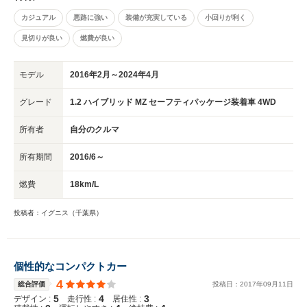
カジュアル
悪路に強い
装備が充実している
小回りが利く
見切りが良い
燃費が良い
モデル
2016年2月～2024年4月
グレード
1.2 ハイブリッド MZ セーフティパッケージ装着車 4WD
所有者
自分のクルマ
所有期間
2016/6～
燃費
18km/L
投稿者：イグニス（千葉県）
個性的なコンパクトカー
4
総合評価
投稿日：
2017
年
09
月
11
日
5
4
3
デザイン :
走行性 :
居住性 :