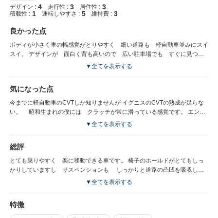
4
3
3
デザイン :
走行性 :
居住性 :
1
5
3
積載性 :
運転しやすさ :
維持費 :
良かった点
ボディが小さく車の幅感覚がとりやすく 細い道路も 軽自動車並みにスイ
スイ。 デザインが 面白く背も高いので 広い駐車場でも すぐに見つけ
られる。（これはとってもありがたい。） 交差点でのエンジンストップか
▼全てを表示する
ら 走り出すとき スターターの音がなくとても自然です。 ただし 加速
時のモーターによるアシストは わずか（笑
気になった点
今までに軽自動車のCVTしか知りませんが イグニスのCVTの熟成が足らな
い。 昭和生まれの僕には クラッチが常に滑っている感覚です。 エンジ
ン本体はとても素晴らしいのに CVTで台無しです。 ATかMTを積むとそ
▼全てを表示する
こらの似非スポーツカーには負けないと感じる。 クルーズコントロール
が 105Kmが上限に設定されていて不便です。 110Km以上の上限でなけ
総評
れば 困ります。
とても乗りやすく 楽に移動できる車です。 椅子のホールドがとてもしっ
かりしていますし サスペンションも しっかりと道路の凸凹を吸収しま
す。
▼全てを表示する
特徴