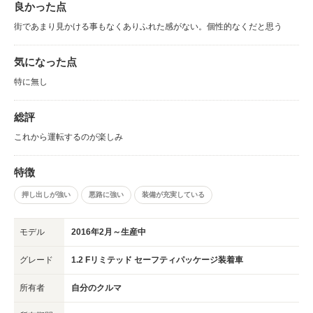
良かった点
街であまり見かける事もなくありふれた感がない。個性的なくだと思う
気になった点
特に無し
総評
これから運転するのが楽しみ
特徴
押し出しが強い
悪路に強い
装備が充実している
モデル
2016年2月～生産中
グレード
1.2 Fリミテッド セーフティパッケージ装着車
所有者
自分のクルマ