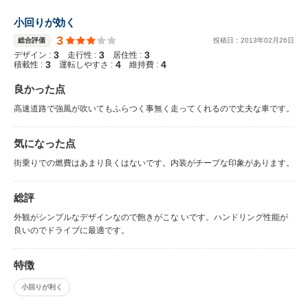
小回りが効く
3
総合評価
投稿日：
2013
年
02
月
26
日
3
3
3
デザイン :
走行性 :
居住性 :
3
4
4
積載性 :
運転しやすさ :
維持費 :
良かった点
高速道路で強風が吹いてもふらつく事無く走ってくれるので丈夫な車です。
気になった点
街乗りでの燃費はあまり良くはないです。内装がチープな印象があります。
総評
外観がシンプルなデザインなので飽きがこな いです。ハンドリング性能が
良いのでドライブに最適です。
特徴
小回りが利く