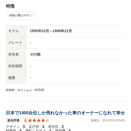
特徴
荷物が載せやすい
モデル
1995年10月～1998年12月
グレード
-
所有者
その他
所有期間
-
燃費
-
投稿者：ゆうふぁん（秋田県）
日本で1400台位しか売れなかった車のオーナーになれて幸せ
4
総合評価
投稿日：
2013
年
03
月
09
日
5
3
3
デザイン :
走行性 :
居住性 :
3
4
3
積載性 :
運転しやすさ :
維持費 :