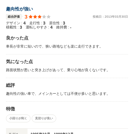
趣向性が強い
3
総合評価
投稿日：
2013
年
03
月
30
日
4
3
3
デザイン :
走行性 :
居住性 :
3
4
-
積載性 :
運転しやすさ :
維持費 :
良かった点
車長が非常に短いので、狭い路地なども楽に走行できます。
気になった点
路面状態が悪いと突き上げがあって、乗り心地が良くないです。
総評
趣向性の強い車で、メインカーとしては不便が多いと思います。
特徴
小回りが利く
見切りが良い