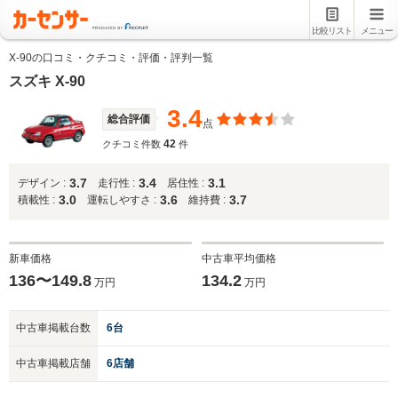
比較リスト
メニュー
X-90の口コミ・クチコミ・評価・評判一覧
スズキ X-90
3.4
総合評価
点
42
クチコミ件数
件
3.7
3.4
3.1
デザイン :
走行性 :
居住性 :
3.0
3.6
3.7
積載性 :
運転しやすさ :
維持費 :
新車価格
中古車平均価格
136〜149.8
134.2
万円
万円
中古車掲載台数
6台
中古車掲載店舗
6店舗