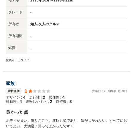
モデル
1995年10月～1998年12月
グレード
-
所有者
知人/友人のクルマ
所有期間
-
燃費
-
投稿者：カズ７７
家族
1
総合評価
投稿日：
2013
年
03
月
29
日
4
2
4
デザイン :
走行性 :
居住性 :
4
2
3
積載性 :
運転しやすさ :
維持費 :
良かった点
ボディが良い。乗りごこち、運転も楽であり、気がつかれない。すべてにお
いてよい、大満足！買ってよかったです！