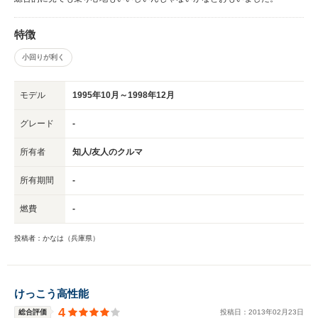
特徴
小回りが利く
モデル
1995年10月～1998年12月
グレード
-
所有者
知人/友人のクルマ
所有期間
-
燃費
-
投稿者：かなは（兵庫県）
けっこう高性能
4
総合評価
投稿日：
2013
年
02
月
23
日