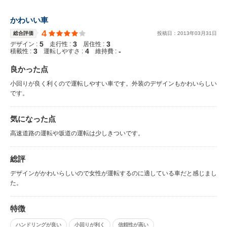
かわいい車
4
総合評価
投稿日：
2013
年
03
月
31
日
5
3
3
デザイン :
走行性 :
居住性 :
3
4
-
積載性 :
運転しやすさ :
維持費 :
良かった点
小回りが良く利くので運転しやすい車です。外装のデザインもかわいらしい
です。
気になった点
高速道路の運転や坂道の運転は少しきついです。
総評
デザインがかわいらしいので女性が運転するのに適している車だと感じまし
た。
特徴
ハンドリングが良い
小回りが利く
信頼性が高い