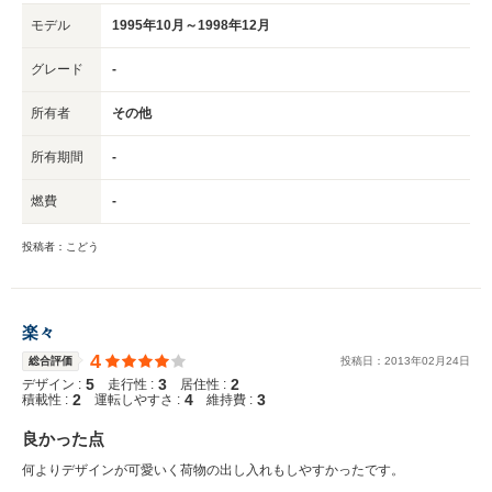
モデル
1995年10月～1998年12月
グレード
-
所有者
その他
所有期間
-
燃費
-
投稿者：こどう
楽々
4
総合評価
投稿日：
2013
年
02
月
24
日
5
3
2
デザイン :
走行性 :
居住性 :
2
4
3
積載性 :
運転しやすさ :
維持費 :
良かった点
何よりデザインが可愛いく荷物の出し入れもしやすかったです。