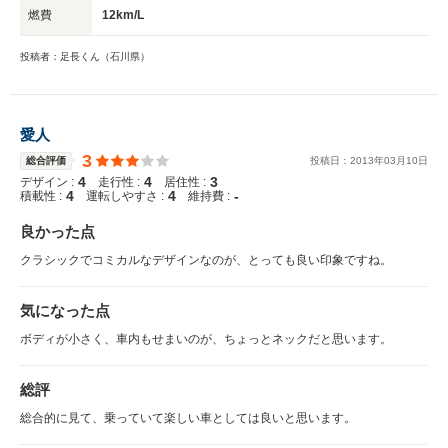
燃費
12km/L
投稿者：足長くん（石川県）
愛人
3
総合評価
投稿日：
2013
年
03
月
10
日
4
4
3
デザイン :
走行性 :
居住性 :
4
4
-
積載性 :
運転しやすさ :
維持費 :
良かった点
クラシックでコミカルなデザインなのが、とっても良い印象ですね。
気になった点
ボディが小さく、車内もせまいのが、ちょっとネックだと思います。
総評
総合的に見て、乗っていて楽しい車としては良いと思います。