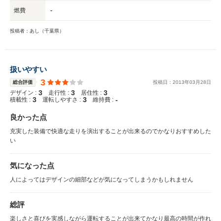
燃費
-
投稿者：あし（千葉県）
扱いやすい
3
総合評価
投稿日：
2013
年
03
月
28
日
3
3
3
デザイン :
走行性 :
居住性 :
3
3
-
積載性 :
運転しやすさ :
維持費 :
良かった点
充実した装備で快適な走りを演出することが出来るのでかなりおすすめした
い
気になった点
人によってはデザインの細部などが気になってしまうかもしれません
総評
楽しさと喜びを実感しながら運転することが出来てかなり最高の時間が作れ