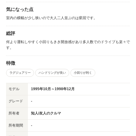
気になった点
室内の横幅が少し狭いので大人二人並ぶのは窮屈です。
総評
何より運転しやすく小回りもきき開放感があり多人数でのドライブも楽々で
す。
特徴
ラグジュアリー
ハンドリングが良い
小回りが利く
モデル
1995年10月～1998年12月
グレード
-
所有者
知人/友人のクルマ
所有期間
-