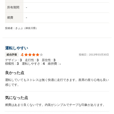
所有期間
-
燃費
-
投稿者：きょぷ（神奈川県）
運転しやすい
4
総合評価
投稿日：
2013
年
03
月
30
日
3
3
3
デザイン :
走行性 :
居住性 :
3
4
-
積載性 :
運転しやすさ :
維持費 :
良かった点
運転していてもストレスは無く快適に走行できます。座席の座り心地も良い
感じです。
気になった点
燃費はあまり良くないです。内装がシンプルでチープな印象があります。