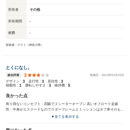
所有者
その他
所有期間
-
燃費
-
投稿者：ゲスト（神奈川県）
とくになし。
3
総合評価
投稿日：
2013
年
03
月
25
日
3
3
3
デザイン :
走行性 :
居住性 :
1
3
5
積載性 :
運転しやすさ :
維持費 :
良かった点
有り得ないコンセプト：四駆で２シーターオープン 高いオフロード走破
性：中身がエスクードなのでラダーフレームとミッションはオフ車そのも
の。 同じ車には滅多に出会わない とにかく希少車。国内販売は1,300台、
▼全てを表示する
輸出で15,000台と言われる。一時期のカローラの月産台数。 輸入車と間違
われる、妙な優越感がある。