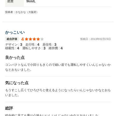
燃費
9km/L
投稿者：かなかな（大阪府）
かっこいい
4
総合評価
投稿日：
2013
年
02
月
23
日
3
4
3
デザイン :
走行性 :
居住性 :
4
3
4
積載性 :
運転しやすさ :
維持費 :
良かった点
コンパクトなんで小回りもきくので細い道でも運転しやすくいんじゃないか
なとおもいました。
気になった点
もうすこし広くてひろびろと使えるようになったらいんじゃないかなとおも
いました。
総評
総合的に見ても乗り心地もいいしいんじゃないかなとおもいました。