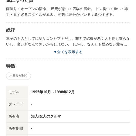
気になった点
雨漏り：オープンの宿命。 燃費が悪い：四駆の宿命。 ドン臭い：重い・非
力・丸すぎるスタイルが原因。 何処に居たかバレる：希少すぎる。
総評
車そのものとしては変なコンセプトだし、非力で燃費が悪く人も物も乗らな
いし、良い所なんて無いかもしれない。 しかし、なんとも憎めない愛らし
い車でした。
▼全てを表示する
特徴
小回りが利く
モデル
1995年10月～1998年12月
グレード
-
所有者
知人/友人のクルマ
所有期間
-