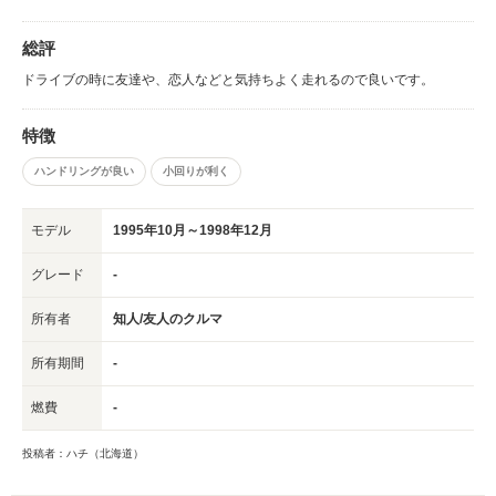
総評
ドライブの時に友達や、恋人などと気持ちよく走れるので良いです。
特徴
ハンドリングが良い
小回りが利く
モデル
1995年10月～1998年12月
グレード
-
所有者
知人/友人のクルマ
所有期間
-
燃費
-
投稿者：ハチ（北海道）