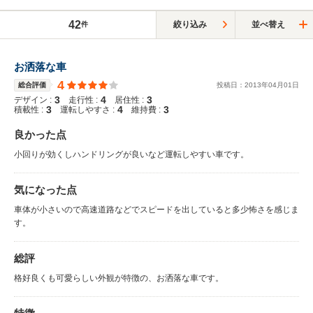
42
絞り込み
並べ替え
件
お洒落な車
4
総合評価
投稿日：
2013
年
04
月
01
日
3
4
3
デザイン :
走行性 :
居住性 :
3
4
3
積載性 :
運転しやすさ :
維持費 :
良かった点
小回りが効くしハンドリングが良いなど運転しやすい車です。
気になった点
車体が小さいので高速道路などでスピードを出していると多少怖さを感じま
す。
総評
格好良くも可愛らしい外観が特徴の、お洒落な車です。