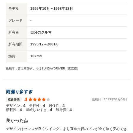
モデル
1995年10月～1998年12月
グレード
-
所有者
自分のクルマ
所有期間
1995/12～2001/6
燃費
10km/L
投稿者：昔は車好き、今はSUNDAYDRIVER（東京都）
雨漏り多すぎ
4
総合評価
投稿日：
2013
年
03
月
04
日
4
4
4
デザイン :
走行性 :
居住性 :
4
4
4
積載性 :
運転しやすさ :
維持費 :
良かった点
デザインはセンスが良くウイングにより直進走行のブレが全く無く安心でき