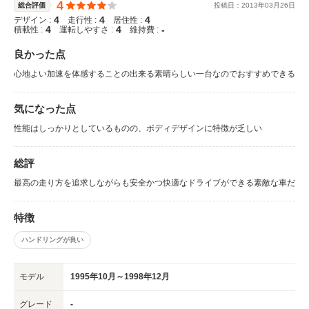
4
総合評価
投稿日：
2013
年
03
月
26
日
4
4
4
デザイン :
走行性 :
居住性 :
4
4
-
積載性 :
運転しやすさ :
維持費 :
良かった点
心地よい加速を体感することの出来る素晴らしい一台なのでおすすめできる
気になった点
性能はしっかりとしているものの、ボディデザインに特徴が乏しい
総評
最高の走り方を追求しながらも安全かつ快適なドライブができる素敵な車だ
特徴
ハンドリングが良い
モデル
1995年10月～1998年12月
グレード
-