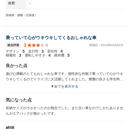
燃費
-
投稿者：接吻（北海道）
乗っていて心がウキウキしてくるおしゃれな車
3
総合評価
投稿日：
2013
年
03
月
02
日
5
3
4
デザイン :
走行性 :
居住性 :
3
4
5
積載性 :
運転しやすさ :
維持費 :
良かった点
遊び心満載のとてもおしゃれな車です。個性的な外観で乗っていて心がウキ
ウキしてくるのでドライブに大活躍してくれました。燃費の良さも学生時代
の当時にはありがたかったです。
▼全てを表示する
気になった点
収納サイズが小さかったのが残念でした。また古い車なのでしかたありませ
んがエアバッグが無かったです。
総評