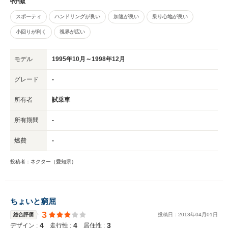
特徴
スポーティ
ハンドリングが良い
加速が良い
乗り心地が良い
小回りが利く
視界が広い
モデル
1995年10月～1998年12月
グレード
-
所有者
試乗車
所有期間
-
燃費
-
投稿者：ネクター（愛知県）
ちょいと窮屈
3
総合評価
投稿日：
2013
年
04
月
01
日
4
4
3
デザイン :
走行性 :
居住性 :