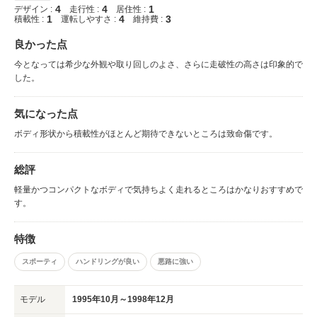
4
4
1
デザイン :
走行性 :
居住性 :
1
4
3
積載性 :
運転しやすさ :
維持費 :
良かった点
今となっては希少な外観や取り回しのよさ、さらに走破性の高さは印象的で
した。
気になった点
ボディ形状から積載性がほとんど期待できないところは致命傷です。
総評
軽量かつコンパクトなボディで気持ちよく走れるところはかなりおすすめで
す。
特徴
スポーティ
ハンドリングが良い
悪路に強い
モデル
1995年10月～1998年12月