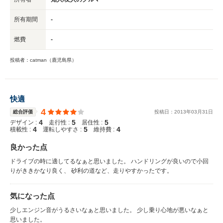
所有期間
-
燃費
-
投稿者：catman（鹿児島県）
快適
4
総合評価
投稿日：
2013
年
03
月
31
日
4
5
5
デザイン :
走行性 :
居住性 :
4
5
4
積載性 :
運転しやすさ :
維持費 :
良かった点
ドライブの時に適してるなぁと思いました。 ハンドリングが良いので小回
りがききかなり良く、 砂利の道など、走りやすかったです。
気になった点
少しエンジン音がうるさいなぁと思いました。 少し乗り心地が悪いなぁと
思いました。