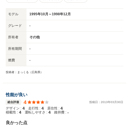
モデル
1995年10月～1998年12月
グレード
-
所有者
その他
所有期間
-
燃費
-
投稿者：まっくる（広島県）
性能が良い
4
総合評価
投稿日：
2013
年
03
月
30
日
4
4
4
デザイン :
走行性 :
居住性 :
4
4
-
積載性 :
運転しやすさ :
維持費 :
良かった点