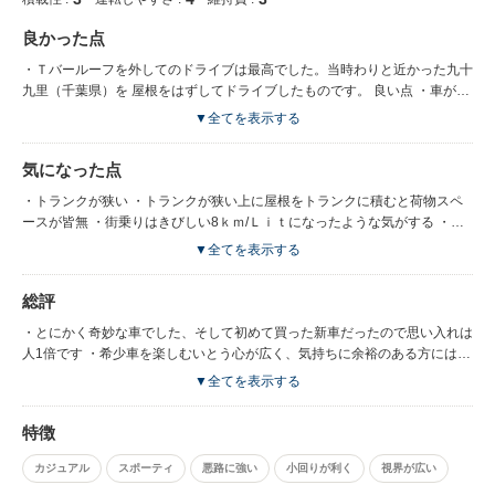
良かった点
・Ｔバールーフを外してのドライブは最高でした。当時わりと近かった九十
九里（千葉県）を 屋根をはずしてドライブしたものです。 良い点 ・車が目
立つ ・視界は広い ・何といっても希少車を乗っているという優越感は最高
▼全てを表示する
・パートタイム４ＷＤなので悪路も強い
気になった点
・トランクが狭い ・トランクが狭い上に屋根をトランクに積むと荷物スペ
ースが皆無 ・街乗りはきびしい8ｋｍ/Ｌｉｔになったような気がする ・面
倒臭くなった屋根を取り外さなくなる ・2人しか乗れない
▼全てを表示する
総評
・とにかく奇妙な車でした、そして初めて買った新車だったので思い入れは
人1倍です ・希少車を楽しむいとう心が広く、気持ちに余裕のある方にはお
すすめです ・マニューアル車は今となっては皆無ですのでほしくて見つけ
▼全てを表示する
たら即買いだと思います （当時はマニューアル車の乗ってました） ・乗
り心地は兄弟車のエスクードとほぼ一緒なので悪くありません ・２人乗り
特徴
なので家族に押し切られ４人乗りの車に乗替えた時、ドナドナしました
いままで車の別れで一番つらかったです。
カジュアル
スポーティ
悪路に強い
小回りが利く
視界が広い