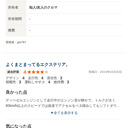
所有者
知人/友人のクルマ
所有期間
-
燃費
-
投稿者：gts787
よくまとまってるエクステリア。
4
総合評価
投稿日：
2013
年
03
月
30
日
4
4
3
デザイン :
走行性 :
居住性 :
3
4
3
積載性 :
運転しやすさ :
維持費 :
良かった点
ディーゼルエンジンとして走行中のエンジン音が静かで、トルクが太く
80km/h以上のスピードでは坂道でアクセルをベタ踏みしてもシフトダウン
せずに加速しました。
▼全てを表示する
気になった点