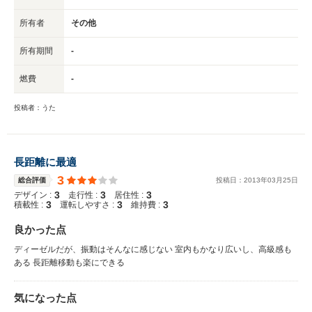
所有者
その他
所有期間
-
燃費
-
投稿者：うた
長距離に最適
3
総合評価
投稿日：
2013
年
03
月
25
日
3
3
3
デザイン :
走行性 :
居住性 :
3
3
3
積載性 :
運転しやすさ :
維持費 :
良かった点
ディーゼルだが、振動はそんなに感じない 室内もかなり広いし、高級感も
ある 長距離移動も楽にできる
気になった点