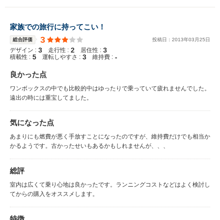
家族での旅行に持ってこい！
3
総合評価
投稿日：
2013
年
03
月
25
日
3
2
3
デザイン :
走行性 :
居住性 :
5
3
-
積載性 :
運転しやすさ :
維持費 :
良かった点
ワンボックスの中でも比較的中はゆったりで乗っていて疲れませんでした。
遠出の時には重宝してました。
気になった点
あまりにも燃費が悪く手放すことになったのですが、維持費だけでも相当か
かるようです。古かったせいもあるかもしれませんが、、、
総評
室内は広くて乗り心地は良かったです。ランニングコストなどはよく検討し
てからの購入をオススメします。
特徴