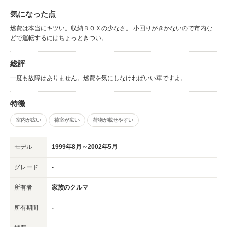
気になった点
燃費は本当にキツい。収納ＢＯＸの少なさ。 小回りがきかないので市内な
どで運転するにはちょっときつい。
総評
一度も故障はありません。燃費を気にしなければいい車ですよ。
特徴
室内が広い
荷室が広い
荷物が載せやすい
モデル
1999年8月～2002年5月
グレード
-
所有者
家族のクルマ
所有期間
-