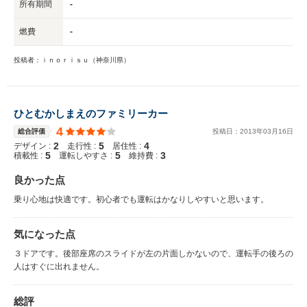
所有期間
-
燃費
-
投稿者：ｉｎｏｒｉｓｕ（神奈川県）
ひとむかしまえのファミリーカー
4
総合評価
投稿日：
2013
年
03
月
16
日
2
5
4
デザイン :
走行性 :
居住性 :
5
5
3
積載性 :
運転しやすさ :
維持費 :
良かった点
乗り心地は快適です。初心者でも運転はかなりしやすいと思います。
気になった点
３ドアです。後部座席のスライドが左の片面しかないので、運転手の後ろの
人はすぐに出れません。
総評