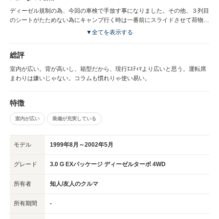
ディーゼル規制の為、今回の車検で手放す事になりました。その他、３列目
のシートがたためない為にキャンプ行く時は一番前にスライドさせて荷物を
積み込みましたが、余り詰めませんでした。
▼全てを表示する
総評
室内が広い。背が高いし、箱型だから、現行ｴｽﾃｨﾏより広いと思う。運転席
まわりは嫌いじゃない。コラムも慣れりゃ使い易い。
特徴
室内が広い
装備が充実している
モデル
1999年8月～2002年5月
グレード
3.0 G EXパッケージ ディーゼルターボ 4WD
所有者
知人/友人のクルマ
所有期間
-