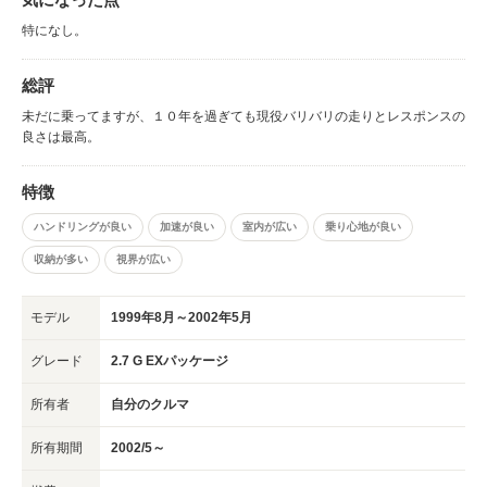
特になし。
総評
未だに乗ってますが、１０年を過ぎても現役バリバリの走りとレスポンスの
良さは最高。
特徴
ハンドリングが良い
加速が良い
室内が広い
乗り心地が良い
収納が多い
視界が広い
モデル
1999年8月～2002年5月
グレード
2.7 G EXパッケージ
所有者
自分のクルマ
所有期間
2002/5～