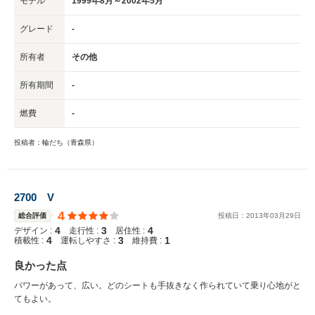
モデル
1999年8月～2002年5月
グレード
-
所有者
その他
所有期間
-
燃費
-
投稿者：輪だち（青森県）
2700 V
4
総合評価
投稿日：
2013
年
03
月
29
日
4
3
4
デザイン :
走行性 :
居住性 :
4
3
1
積載性 :
運転しやすさ :
維持費 :
良かった点
パワーがあって、広い。どのシートも手抜きなく作られていて乗り心地がと
てもよい。