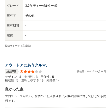
グレード
3.0 V ディーゼルターボ
所有者
その他
所有期間
-
燃費
-
投稿者：ポチ（宮城県）
アウトドアにあうクルマ。
3
総合評価
投稿日：
2013
年
03
月
28
日
4
3
5
デザイン :
走行性 :
居住性 :
5
3
-
積載性 :
運転しやすさ :
維持費 :
良かった点
室内スペースが広い、荷物の出し入れや多い人数の搭載に対してはとても便
利です。