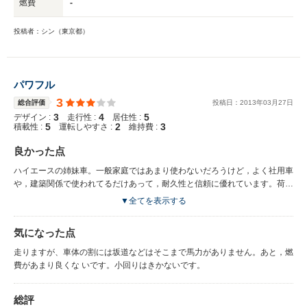
燃費
-
投稿者：シン（東京都）
パワフル
3
総合評価
投稿日：
2013
年
03
月
27
日
3
4
5
デザイン :
走行性 :
居住性 :
5
2
3
積載性 :
運転しやすさ :
維持費 :
良かった点
ハイエースの姉妹車。一般家庭ではあまり使わないだろうけど，よく社用車
や，建築関係で使われてるだけあって，耐久性と信頼に優れています。荷物
の積載はもちろん，よく走 るし，丁寧に乗ればながーく乗れます。部品も
▼全てを表示する
安くで手に入ります。
気になった点
走りますが、車体の割には坂道などはそこまで馬力がありません。あと，燃
費があまり良くな いです。小回りはきかないです。
総評