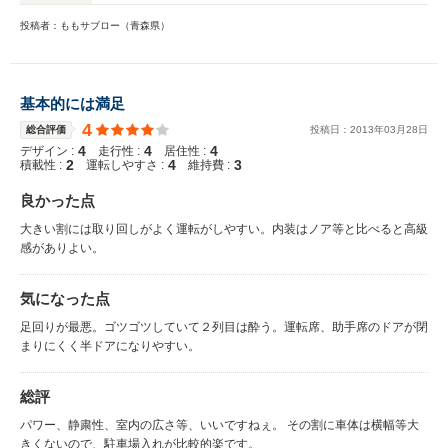
投稿者：ももサブロー（青森県）
基本的には満足
4
総合評価
投稿日：
2013
年
03
月
28
日
4
4
4
デザイン :
走行性 :
居住性 :
2
4
3
積載性 :
運転しやすさ :
維持費 :
良かった点
大きい割には取り回しがよく運転がしやすい。内装はノア等と比べると高級
感がありよい。
気になった点
足回りが最悪。ゴツゴツしていて２列目は酔う。運転席、助手席のドアが閉
まりにくく半ドアになりやすい。
総評
パワー、静粛性、室内の広さ等、いいですねぇ。 その割に車体は横幅等大
きくないので、駐車場入れが比較的楽です。