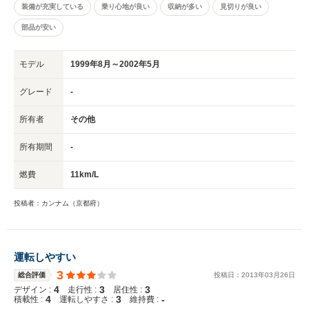
装備が充実している
乗り心地が良い
収納が多い
見切りが良い
部品が安い
モデル
1999年8月～2002年5月
グレード
-
所有者
その他
所有期間
-
燃費
11km/L
投稿者：カンナム（京都府）
運転しやすい
3
総合評価
投稿日：
2013
年
03
月
26
日
4
3
3
デザイン :
走行性 :
居住性 :
4
3
-
積載性 :
運転しやすさ :
維持費 :