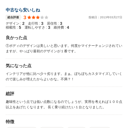
中古なら安いしね
3
総合評価
投稿日：
2013
年
03
月
27
日
2
3
3
デザイン :
走行性 :
居住性 :
5
3
4
積載性 :
運転しやすさ :
維持費 :
良かった点
①ボディのデザインは美しいと思います。何度かマイナーチェンジされてい
ますが、やっぱり最初のデザインが１番です。
気になった点
インテリアが他に比べ少々劣ります。まぁ、ぼちぼちカスタマイズしていく
ので楽しみが増えたからよいかな。不満？！
総評
趣味性という点では低い点数になるのでしょうが、実用を考えれば１００点
以上をあげたくなります。 長く乗り続けたい１台となりました。
特徴