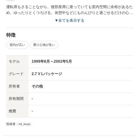
運転席もさることながら、後部座席に座っていても室内空間に余裕があるた
め、ゆったりとくつろげる。休憩中などにものんびりと過ごせるだけの心地
よさがある。
▼全てを表示する
特徴
室内が広い
乗り心地が良い
モデル
1999年8月～2002年5月
グレード
2.7 V Lパッケージ
所有者
その他
所有期間
-
燃費
-
投稿者：ml_boys