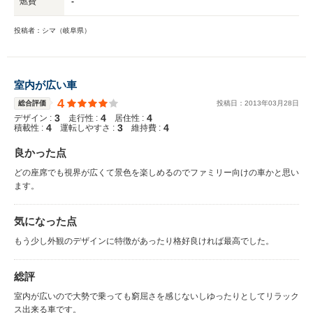
燃費
-
投稿者：シマ（岐阜県）
室内が広い車
4
総合評価
投稿日：
2013
年
03
月
28
日
3
4
4
デザイン :
走行性 :
居住性 :
4
3
4
積載性 :
運転しやすさ :
維持費 :
良かった点
どの座席でも視界が広くて景色を楽しめるのでファミリー向けの車かと思い
ます。
気になった点
もう少し外観のデザインに特徴があったり格好良ければ最高でした。
総評
室内が広いので大勢で乗っても窮屈さを感じないしゆったりとしてリラック
ス出来る車です。