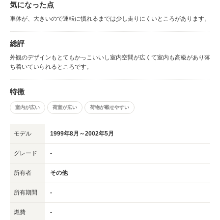
気になった点
車体が、大きいので運転に慣れるまでは少し走りにくいところがあります。
総評
外観のデザインもとてもかっこいいし室内空間が広くて室内も高級があり落
ち着いていられるところです。
特徴
室内が広い
荷室が広い
荷物が載せやすい
モデル
1999年8月～2002年5月
グレード
-
所有者
その他
所有期間
-
燃費
-