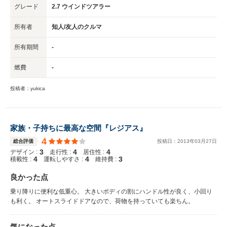
グレード
2.7 ウインドツアラー
所有者
知人/友人のクルマ
所有期間
-
燃費
-
投稿者：yukica
家族・子持ちに最高な空間『レジアス』
4
総合評価
投稿日：
2013
年
03
月
27
日
3
4
4
デザイン :
走行性 :
居住性 :
4
4
3
積載性 :
運転しやすさ :
維持費 :
良かった点
乗り降りに便利な低重心。 大きいボディの割にハンドル性が良く、小回り
も利く。 オートスライドドアなので、荷物を持っていても楽ちん。
気になった点