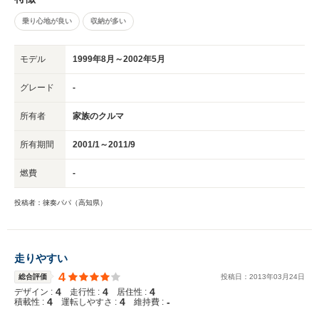
乗り心地が良い
収納が多い
モデル
1999年8月～2002年5月
グレード
-
所有者
家族のクルマ
所有期間
2001/1～2011/9
燃費
-
投稿者：徠奏パパ（高知県）
走りやすい
4
総合評価
投稿日：
2013
年
03
月
24
日
4
4
4
デザイン :
走行性 :
居住性 :
4
4
-
積載性 :
運転しやすさ :
維持費 :