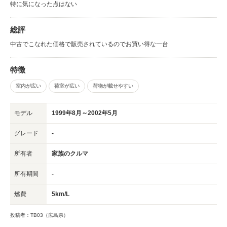
特に気になった点はない
総評
中古でこなれた価格で販売されているのでお買い得な一台
特徴
室内が広い
荷室が広い
荷物が載せやすい
モデル
1999年8月～2002年5月
グレード
-
所有者
家族のクルマ
所有期間
-
燃費
5km/L
投稿者：TB03（広島県）