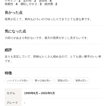
3
3
4
デザイン :
走行性 :
居住性 :
4
3
2
積載性 :
運転しやすさ :
維持費 :
良かった点
視界が広くて、車内もひろいのでゆったりできてとても楽な車です。
気になった点
小回りがあまり利かないです。後方の視界がすこし見ずらいです。
総評
走りも安定していて、荷物もたくさん積めるので、とても使い勝手のいい車
です。
特徴
ハンドリングが良い
乗り心地が良い
荷室が広い
視界が広い
モデル
1999年8月～2002年5月
グレード
-