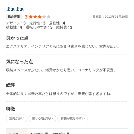
まぁまぁ
3
総合評価
投稿日：
2013
年
03
月
29
日
3
3
4
デザイン :
走行性 :
居住性 :
4
3
3
積載性 :
運転しやすさ :
維持費 :
良かった点
エクステリア、インテリアともにあまり古さを感じない。室内が広い。
気になった点
収納スペースが少ない。燃費がかなり悪い。コーナリングが不安定。
総評
全体的に良く出来た車だとは思うのですが、燃費が悪すぎますね。
特徴
室内が広い
乗り心地が良い
荷物が載せやすい