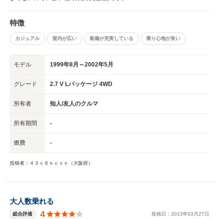
特徴
カジュアル
室内が広い
装備が充実している
乗り心地が良い
モデル
1999年8月～2002年5月
グレード
2.7 V Lパッケージ 4WD
所有者
知人/友人のクルマ
所有期間
-
燃費
-
投稿者：４３ｃ６ｎｃｘｎ（大阪府）
大人数乗れる
4
総合評価
投稿日：
2013
年
03
月
27
日