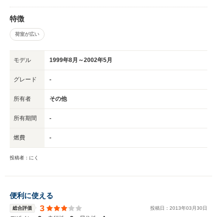
特徴
荷室が広い
モデル
1999年8月～2002年5月
グレード
-
所有者
その他
所有期間
-
燃費
-
投稿者：にく
便利に使える
3
総合評価
投稿日：
2013
年
03
月
30
日