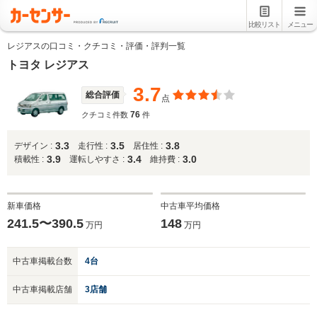
比較リスト
メニュー
レジアスの口コミ・クチコミ・評価・評判一覧
トヨタ レジアス
3.7
総合評価
点
76
クチコミ件数
件
3.3
3.5
3.8
デザイン :
走行性 :
居住性 :
3.9
3.4
3.0
積載性 :
運転しやすさ :
維持費 :
新車価格
中古車平均価格
241.5〜390.5
148
万円
万円
中古車掲載台数
4台
中古車掲載店舗
3店舗