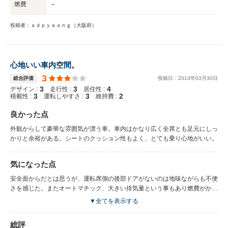
燃費
-
投稿者：ａｄｐｙａａｎｇ（大阪府）
心地いい車内空間。
3
総合評価
投稿日：
2013
年
03
月
30
日
3
3
4
デザイン :
走行性 :
居住性 :
3
3
2
積載性 :
運転しやすさ :
維持費 :
良かった点
外観からして豪華な雰囲気が漂う車。車内はかなり広く全席とも足元にしっ
かりと余裕がある。シートのクッション性もよく、とても乗り心地がいい。
気になった点
安全面からだとは思うが、運転席側の後部ドアがないのは地味ながらも不便
さを感じた。またオートマチック、大きい排気量という事もあり燃費がかな
り悪い。
▼全てを表示する
総評