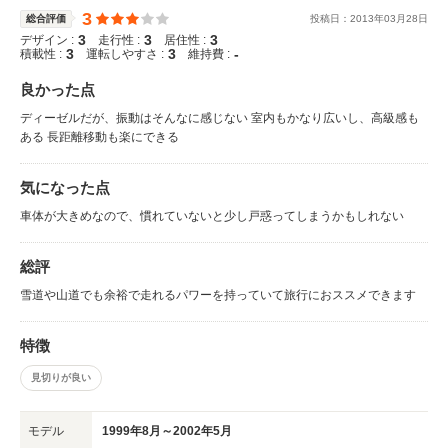
3
総合評価
投稿日：
2013
年
03
月
28
日
3
3
3
デザイン :
走行性 :
居住性 :
3
3
-
積載性 :
運転しやすさ :
維持費 :
良かった点
ディーゼルだが、振動はそんなに感じない 室内もかなり広いし、高級感も
ある 長距離移動も楽にできる
気になった点
車体が大きめなので、慣れていないと少し戸惑ってしまうかもしれない
総評
雪道や山道でも余裕で走れるパワーを持っていて旅行におススメできます
特徴
見切りが良い
モデル
1999年8月～2002年5月