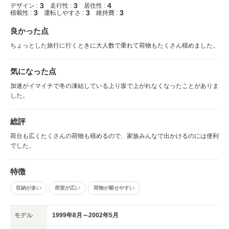
3
3
4
デザイン :
走行性 :
居住性 :
3
3
3
積載性 :
運転しやすさ :
維持費 :
良かった点
ちょっとした旅行に行くときに大人数で乗れて荷物もたくさん積めました。
気になった点
加速がイマイチで冬の凍結している上り坂で上がれなくなったことがありま
した。
総評
荷台も広くたくさんの荷物も積めるので、家族みんなで出かけるのには便利
でした。
特徴
収納が多い
荷室が広い
荷物が載せやすい
モデル
1999年8月～2002年5月