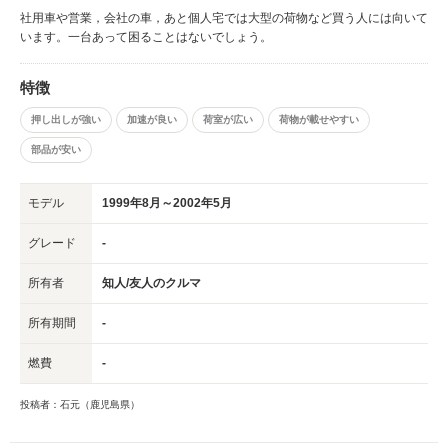
社用車や営業，会社の車，あと個人宅では大型の荷物など買う人には向いて
います。一台あって困ることはないでしょう。
特徴
押し出しが強い
加速が良い
荷室が広い
荷物が載せやすい
部品が安い
モデル
1999年8月～2002年5月
グレード
-
所有者
知人/友人のクルマ
所有期間
-
燃費
-
投稿者：石元（鹿児島県）