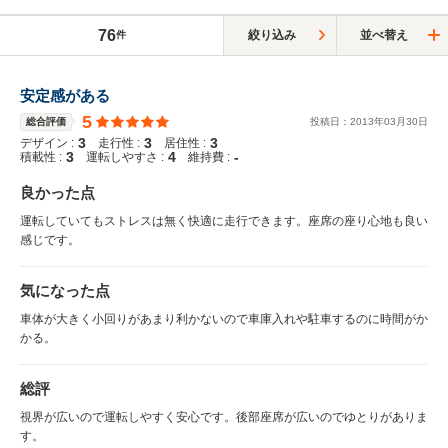
76
絞り込み
並べ替え
件
安定感がある
5
総合評価
投稿日：
2013
年
03
月
30
日
3
3
3
デザイン :
走行性 :
居住性 :
3
4
-
積載性 :
運転しやすさ :
維持費 :
良かった点
運転していてもストレスは無く快適に走行できます。座席の座り心地も良い
感じです。
気になった点
車体が大きく小回りがあまり利かないので車庫入れや駐車するのに時間がか
かる。
総評
視界が広いので運転しやすく安心です。後部座席が広いのでゆとりがありま
す。