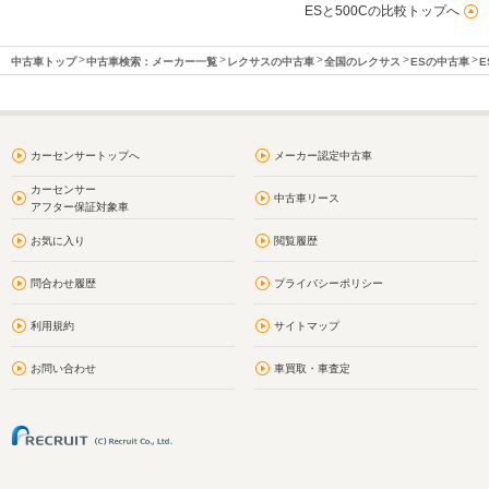
ESと500Cの比較トップへ
中古車トップ
中古車検索：メーカー一覧
レクサスの中古車
全国のレクサス
ESの中古車
E
カーセンサートップへ
メーカー認定中古車
カーセンサー
中古車リース
アフター保証対象車
お気に入り
閲覧履歴
問合わせ履歴
プライバシーポリシー
利用規約
サイトマップ
お問い合わせ
車買取・車査定