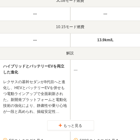
JC08モード燃費
---
---
10.15モード燃費
---
13.9km/L
解説
ハイブリッドとバッテリーEVを両立
---
した進化
レクサスの基幹セダンが8代目へと進
化し、HEVとバッテリーEVを併せも
つ電動ラインアップで全面刷新され
た。新開発プラットフォームと電動化
技術の強化により、静粛性や乗り心地
が一段と高められ、操縦安定性…
もっと見る