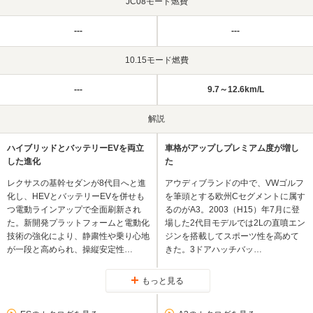
JC08モード燃費
---
---
10.15モード燃費
---
9.7～12.6km/L
解説
ハイブリッドとバッテリーEVを両立
車格がアップしプレミアム度が増し
した進化
た
レクサスの基幹セダンが8代目へと進
アウディブランドの中で、VWゴルフ
化し、HEVとバッテリーEVを併せも
を筆頭とする欧州Cセグメントに属す
つ電動ラインアップで全面刷新され
るのがA3。2003（H15）年7月に登
た。新開発プラットフォームと電動化
場した2代目モデルでは2Lの直噴エン
技術の強化により、静粛性や乗り心地
ジンを搭載してスポーツ性を高めて
が一段と高められ、操縦安定性…
きた。3ドアハッチバッ…
もっと見る