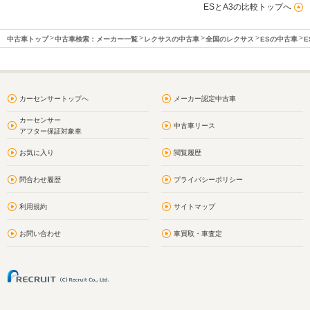
ESとA3の比較トップへ
中古車トップ
中古車検索：メーカー一覧
レクサスの中古車
全国のレクサス
ESの中古車
E
カーセンサートップへ
メーカー認定中古車
カーセンサー
中古車リース
アフター保証対象車
お気に入り
閲覧履歴
問合わせ履歴
プライバシーポリシー
利用規約
サイトマップ
お問い合わせ
車買取・車査定