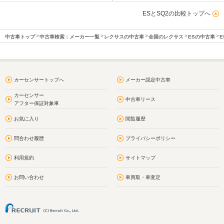
ESとSQ2の比較トップへ
中古車トップ
中古車検索：メーカー一覧
レクサスの中古車
全国のレクサス
ESの中古車
E
カーセンサートップへ
メーカー認定中古車
カーセンサー
中古車リース
アフター保証対象車
お気に入り
閲覧履歴
問合わせ履歴
プライバシーポリシー
利用規約
サイトマップ
お問い合わせ
車買取・車査定