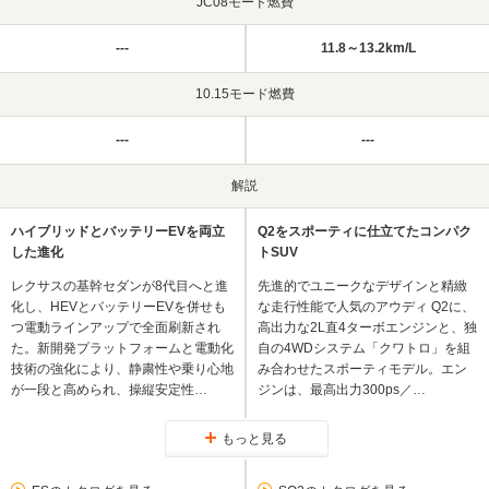
JC08モード燃費
---
11.8～13.2km/L
10.15モード燃費
---
---
解説
ハイブリッドとバッテリーEVを両立
Q2をスポーティに仕立てたコンパク
した進化
トSUV
レクサスの基幹セダンが8代目へと進
先進的でユニークなデザインと精緻
化し、HEVとバッテリーEVを併せも
な走行性能で人気のアウディ Q2に、
つ電動ラインアップで全面刷新され
高出力な2L直4ターボエンジンと、独
た。新開発プラットフォームと電動化
自の4WDシステム「クワトロ」を組
技術の強化により、静粛性や乗り心地
み合わせたスポーティモデル。エン
が一段と高められ、操縦安定性…
ジンは、最高出力300ps／…
もっと見る