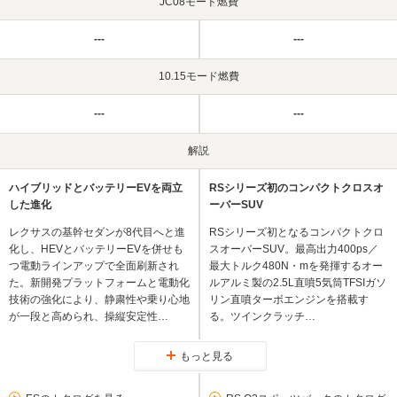
JC08モード燃費
---
---
10.15モード燃費
---
---
解説
ハイブリッドとバッテリーEVを両立
RSシリーズ初のコンパクトクロスオ
した進化
ーバーSUV
レクサスの基幹セダンが8代目へと進
RSシリーズ初となるコンパクトクロ
化し、HEVとバッテリーEVを併せも
スオーバーSUV。最高出力400ps／
つ電動ラインアップで全面刷新され
最大トルク480N・mを発揮するオー
た。新開発プラットフォームと電動化
ルアルミ製の2.5L直噴5気筒TFSIガソ
技術の強化により、静粛性や乗り心地
リン直噴ターボエンジンを搭載す
が一段と高められ、操縦安定性…
る。ツインクラッチ…
もっと見る