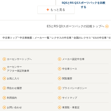
SQ5とRS Q3スポーツバックを比較
する
もっと見る
ESとRS Q3スポーツバックの比較トップへ
中古車トップ
中古車検索：メーカー一覧
レクサスの中古車
全国のレクサス
ESの中古車
E
カーセンサートップへ
メーカー認定中古車
カーセンサー
中古車リース
アフター保証対象車
お気に入り
閲覧履歴
問合わせ履歴
プライバシーポリシー
利用規約
サイトマップ
お問い合わせ
車買取・車査定