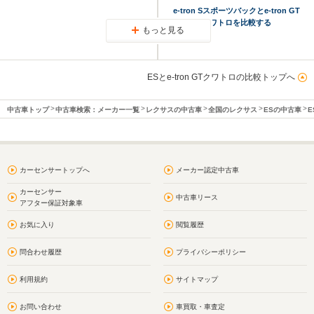
e-tron Sスポーツバックとe-tron GT
クワトロを比較する
もっと見る
ESとe-tron GTクワトロの比較トップへ
中古車トップ
中古車検索：メーカー一覧
レクサスの中古車
全国のレクサス
ESの中古車
E
カーセンサートップへ
メーカー認定中古車
カーセンサー
中古車リース
アフター保証対象車
お気に入り
閲覧履歴
問合わせ履歴
プライバシーポリシー
利用規約
サイトマップ
お問い合わせ
車買取・車査定