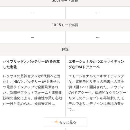
JC08モード燃費
---
---
10.15モード燃費
---
---
解説
ハイブリッドとバッテリーEVを両立
エモーショナルかつエキサイティン
した進化
グなEV4ドアクーペ
レクサスの基幹セダンが8代目へと進
エモーショナルでエキサイティング
化し、HEVとバッテリーEVを併せも
な、電動モビリティの未来への道を
つ電動ラインアップで全面刷新され
切り開くべく開発された、アウディ
た。新開発プラットフォームと電動化
の4ドアクーペ。伝統的なグランツー
技術の強化により、静粛性や乗り心地
リスモのコンセプトを再解釈したモ
が一段と高められ、操縦安定性…
デルであり、デザインは表現力豊か
で、…
もっと見る