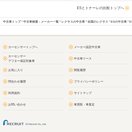
ESとトナーレの比較トップへ
中古車トップ
中古車検索：メーカー一覧
レクサスの中古車
全国のレクサス
ESの中古車
E
カーセンサートップへ
メーカー認定中古車
カーセンサー
中古車リース
アフター保証対象車
お気に入り
閲覧履歴
問合わせ履歴
プライバシーポリシー
利用規約
サイトマップ
お問い合わせ
車買取・車査定