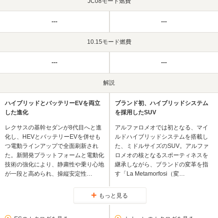
JC08モード燃費
---
---
10.15モード燃費
---
---
解説
ハイブリッドとバッテリーEVを両立
ブランド初、ハイブリッドシステム
した進化
を採用したSUV
レクサスの基幹セダンが8代目へと進
アルファロメオでは初となる、マイ
化し、HEVとバッテリーEVを併せも
ルドハイブリッドシステムを搭載し
つ電動ラインアップで全面刷新され
た、ミドルサイズのSUV。アルファ
た。新開発プラットフォームと電動化
ロメオの核となるスポーティネスを
技術の強化により、静粛性や乗り心地
継承しながら、ブランドの変革を指
が一段と高められ、操縦安定性…
す「La Metamorfosi（変…
もっと見る