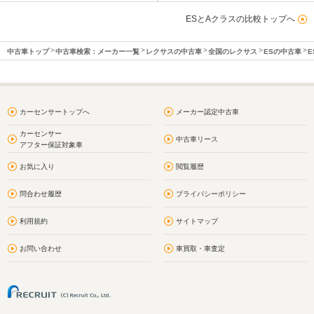
ESとAクラスの比較トップへ
中古車トップ
中古車検索：メーカー一覧
レクサスの中古車
全国のレクサス
ESの中古車
E
カーセンサートップへ
メーカー認定中古車
カーセンサー
中古車リース
アフター保証対象車
お気に入り
閲覧履歴
問合わせ履歴
プライバシーポリシー
利用規約
サイトマップ
お問い合わせ
車買取・車査定