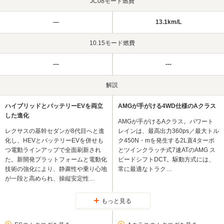
JC08モード燃費
---
13.1km/L
10.15モード燃費
---
---
解説
ハイブリッドとバッテリーEVを両立
AMGが手がける4WD仕様のAクラス
した進化
AMGが手がけるAクラス。パワート
レクサスの基幹セダンが8代目へと進
レインは、最高出力360ps／最大トル
化し、HEVとバッテリーEVを併せも
ク450N・mを発生する2L直4ターボ
つ電動ラインアップで全面刷新され
とツインクラッチ式7速ATのAMG ス
た。新開発プラットフォームと電動化
ピードシフトDCT。駆動方式には、
技術の強化により、静粛性や乗り心地
常に最適なトラク…
が一段と高められ、操縦安定性…
もっと見る