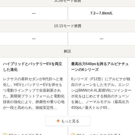
JC08モード燃費
---
7.3～7.8km/L
10.15モード燃費
---
---
解説
ハイブリッドとバッテリーEVを両立
最高出力540psを誇るアルピナチュ
した進化
ーンの6シリーズ
レクサスの基幹セダンが8代目へと進
6シリーズ（F12型）にアルピナが独
化し、HEVとバッテリーEVを併せも
自のチューンをしたモデル。エンジ
つ電動ラインアップで全面刷新され
ンはBMWの4.4L直噴V8にツインター
た。新開発プラットフォームと電動化
ボ化をはじめとする独自のチューン
技術の強化により、静粛性や乗り心地
を施し、ノーマルモデル（最高出力
が一段と高められ、操縦安定性…
450ps／最大トルク65…
もっと見る