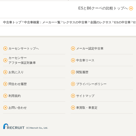
ESとB6クーペの比較トップへ
中古車トップ
中古車検索：メーカー一覧
レクサスの中古車
全国のレクサス
ESの中古車
E
カーセンサートップへ
メーカー認定中古車
カーセンサー
中古車リース
アフター保証対象車
お気に入り
閲覧履歴
問合わせ履歴
プライバシーポリシー
利用規約
サイトマップ
お問い合わせ
車買取・車査定