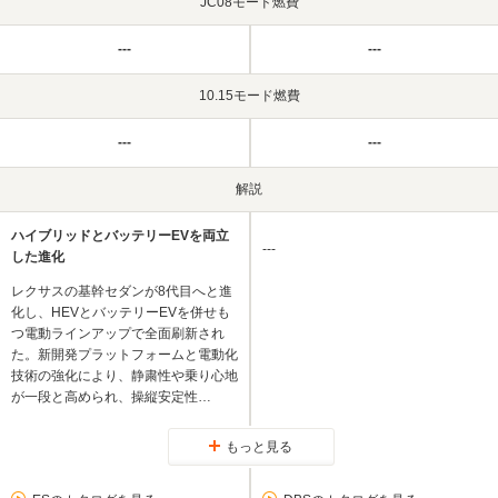
JC08モード燃費
---
---
10.15モード燃費
---
---
解説
ハイブリッドとバッテリーEVを両立
---
した進化
レクサスの基幹セダンが8代目へと進
化し、HEVとバッテリーEVを併せも
つ電動ラインアップで全面刷新され
た。新開発プラットフォームと電動化
技術の強化により、静粛性や乗り心地
が一段と高められ、操縦安定性…
もっと見る