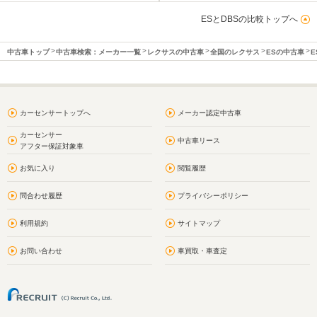
ESとDBSの比較トップへ
中古車トップ
中古車検索：メーカー一覧
レクサスの中古車
全国のレクサス
ESの中古車
E
カーセンサートップへ
メーカー認定中古車
カーセンサー
中古車リース
アフター保証対象車
お気に入り
閲覧履歴
問合わせ履歴
プライバシーポリシー
利用規約
サイトマップ
お問い合わせ
車買取・車査定