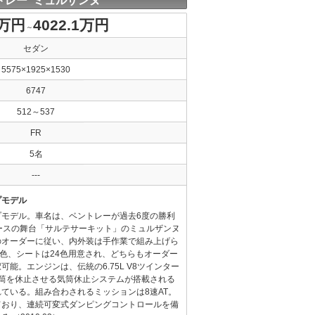
トレー ミュルザンヌ
0万円
4022.1万円
～
セダン
5575×1925×1530
6747
512～537
FR
5名
---
プモデル
プモデル。車名は、ベントレーが過去6度の勝利
ースの舞台「サルテサーキット」のミュルザンヌ
のオーダーに従い、内外装は手作業で組み上げら
4色、シートは24色用意され、どちらもオーダー
能。エンジンは、伝統の6.75L V8ツインター
気筒を休止させる気筒休止システムが搭載される
ている。組み合わされるミッションは8速AT。
ており、連続可変式ダンピングコントロールを備