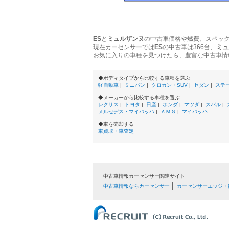
ES
と
ミュルザンヌ
の中古車価格や燃費、スペッ
現在カーセンサーでは
ES
の中古車は366台、
ミュ
お気に入りの車種を見つけたら、豊富な中古車情
◆ボディタイプから比較する車種を選ぶ
軽自動車
|
ミニバン
|
クロカン・SUV
|
セダン
|
ステ
◆メーカーから比較する車種を選ぶ
レクサス
|
トヨタ
|
日産
|
ホンダ
|
マツダ
|
スバル
|
メルセデス・マイバッハ
|
ＡＭＧ
|
マイバッハ
◆車を売却する
車買取・車査定
中古車情報カーセンサー関連サイト
中古車情報ならカーセンサー
カーセンサーエッジ・