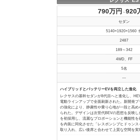
レクサス ES
790万円
92
～
セダン
5140×1920×1560 
2487
189～342
4WD、FF
5名
---
ハイブリッドとバッテリーEVを両立した進化
レクサスの基幹セダンが8代目へと進化し、HE
電動ラインアップで全面刷新された。新開発プ
の強化により、静粛性や乗り心地が一段と高め
られた。デザインは次世代BEVの思想を反映した「Provo
を初採用し、流麗なプロポーションと機能性を
を内装に同化させた「レスポンシブヒドゥンス
取り入れ、広い後席と合わせて上質な空間を実現し