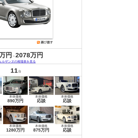
8万円
2078万円
～
ュルザンヌの相場表を見る
11
台
本体価格
本体価格
本体価格
890万円
応談
応談
本体価格
本体価格
本体価格
1280万円
875万円
応談