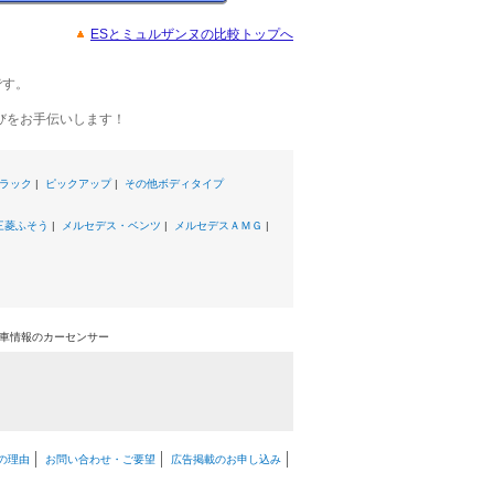
ESとミュルザンヌの比較トップへ
です。
びをお手伝いします！
ラック
|
ピックアップ
|
その他ボディタイプ
三菱ふそう
|
メルセデス・ベンツ
|
メルセデスＡＭＧ
|
古車情報のカーセンサー
の理由
お問い合わせ・ご要望
広告掲載のお申し込み