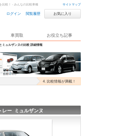
を比較！ - みんなの比較車種
サイトマップ
ログイン
閲覧履歴
お気に入り
車買取
お役立ち記事
Sとミュルザンヌの比較 詳細情報
4. 比較情報が満載！
トレー ミュルザンヌ