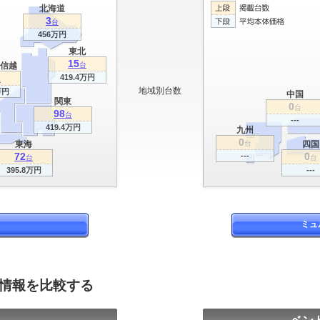
北海道
3
台
456万円
東北
15
信越
台
419.4万円
台
地域別台数
万円
中国
関東
0
台
98
台
---
419.4万円
九州
0
東海
台
四国
72
0
---
台
台
395.8万円
---
ミュ
グ情報を比較する