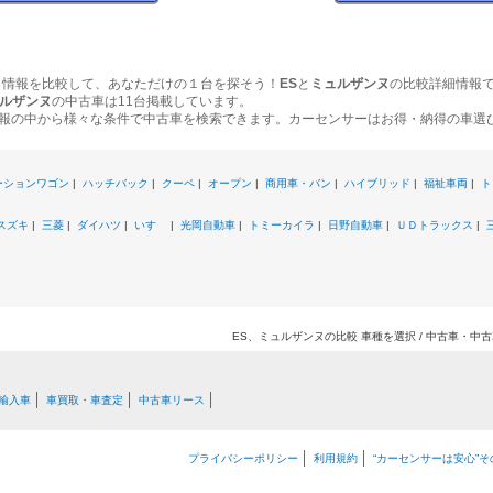
ク情報を比較して、あなただけの１台を探そう！
ES
と
ミュルザンヌ
の比較詳細情報
ルザンヌ
の中古車は11台掲載しています。
報の中から様々な条件で中古車を検索できます。カーセンサーはお得・納得の車選
ーションワゴン
|
ハッチバック
|
クーペ
|
オープン
|
商用車・バン
|
ハイブリッド
|
福祉車両
|
ト
スズキ
|
三菱
|
ダイハツ
|
いすゞ
|
光岡自動車
|
トミーカイラ
|
日野自動車
|
ＵＤトラックス
|
ES、ミュルザンヌの比較 車種を選択 / 中古車・中
輸入車
車買取・車査定
中古車リース
プライバシーポリシー
利用規約
“カーセンサーは安心”そ