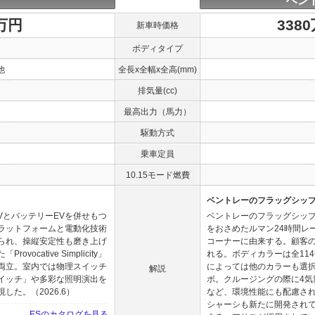
ベン
0万円
338
新車時価格
ボディタイプ
他
全長x全幅x全高(mm)
排気量(cc)
最高出力（馬力）
駆動方式
乗車定員
10.15モード燃費
ベントレーのフラッグシッ
VとバッテリーEVを併せもつ
ベントレーのフラッグシッ
ラットフォームと電動化技術
をおさめたルマン24時間レ
られ、操縦安定性も磨き上げ
コーナーに由来する。顧客
cative Simplicity」
れる。ボディカラーは全11
両立。室内では物理スイッチ
によっては他のカラーも選択可
解説
イッチ」や多彩な照明演出を
ボ。クルージングの際に4
た。（2026.6）
など、環境性能にも配慮され
シャーシも新たに開発され
ESのカタログを見る