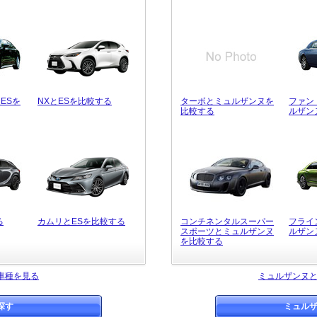
ESを
NXとESを比較する
ターボとミュルザンヌを
ファン
比較する
ルザン
る
カムリとESを比較する
コンチネンタルスーパー
フライ
スポーツとミュルザンヌ
ルザン
を比較する
車種を見る
ミュルザンヌ
探す
ミュル