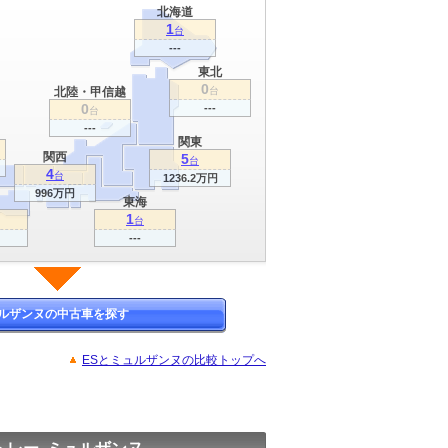
北海道
1
台
---
東北
0
北陸・甲信越
台
0
---
台
---
関東
関西
5
台
4
台
1236.2万円
996万円
東海
1
台
---
ルザンヌの中古車を探す
ESとミュルザンヌの比較トップへ