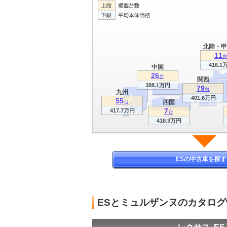
北陸・甲
11
416.1
中国
26
台
関西
388.1万円
79
台
九州
401.6万円
55
台
四国
7
417.7万円
台
418.3万円
ESの中古車を探す
ESとミュルザンヌのカタロ