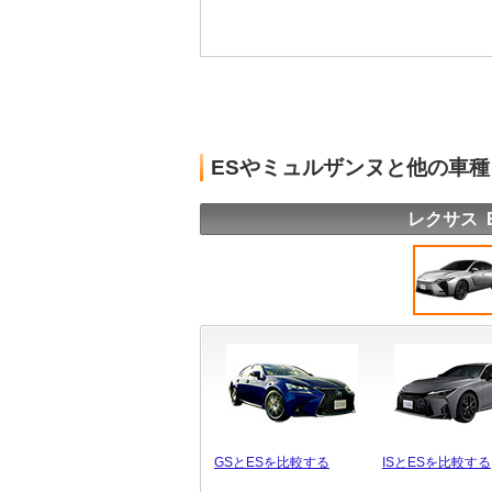
ESやミュルザンヌと他の車
レクサス 
GSとESを比較する
ISとESを比較する