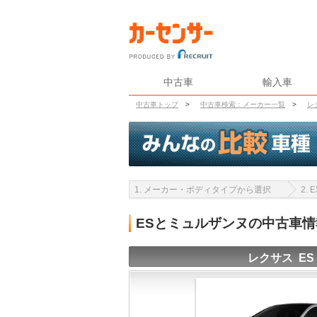
中古車
輸入車
中古車トップ
>
中古車検索：メーカー一覧
>
レ
1. メーカー・ボディタイプから選択
2.
ESとミュルザンヌの中古車
レクサス ES