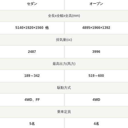
セダン
オープン
全長x全幅x全高(mm)
5140×1920×1560 他
4895×1966×1392
排気量(cc)
2487
3996
最高出力(馬力)
189～342
519～600
駆動方式
4WD、FF
4WD
乗車定員
5名
4名