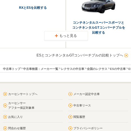
RXとESを比較する
コンチネンタルスーパースポーツと
コンチネンタルGTコンバーチブルを
比較する
もっと見る
ESとコンチネンタルGTコンバーチブルの比較トップへ
中古車トップ
中古車検索：メーカー一覧
レクサスの中古車
全国のレクサス
ESの中古車
E
カーセンサートップへ
メーカー認定中古車
カーセンサー
中古車リース
アフター保証対象車
お気に入り
閲覧履歴
問合わせ履歴
プライバシーポリシー