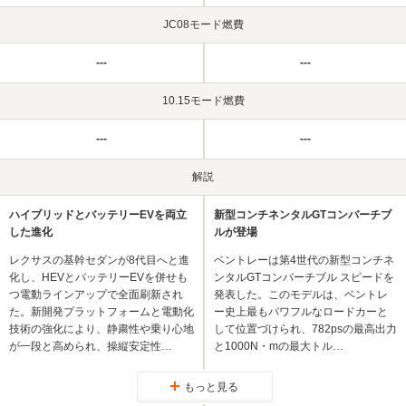
JC08モード燃費
---
---
10.15モード燃費
---
---
解説
ハイブリッドとバッテリーEVを両立
新型コンチネンタルGTコンバーチブ
した進化
ルが登場
レクサスの基幹セダンが8代目へと進
ベントレーは第4世代の新型コンチネ
化し、HEVとバッテリーEVを併せも
ンタルGTコンバーチブル スピードを
つ電動ラインアップで全面刷新され
発表した。このモデルは、ベントレ
た。新開発プラットフォームと電動化
ー史上最もパワフルなロードカーと
技術の強化により、静粛性や乗り心地
して位置づけられ、782psの最高出力
が一段と高められ、操縦安定性…
と1000N・mの最大トル…
もっと見る