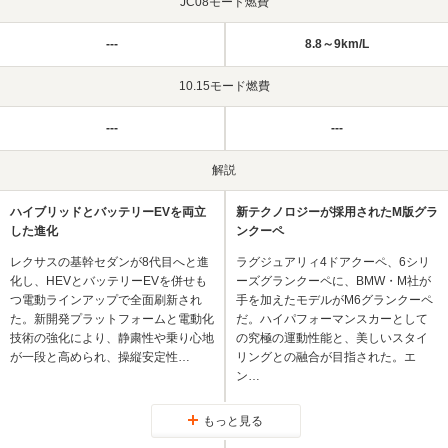
JC08モード燃費
---
8.8～9km/L
10.15モード燃費
---
---
解説
ハイブリッドとバッテリーEVを両立
新テクノロジーが採用されたM版グラ
した進化
ンクーペ
レクサスの基幹セダンが8代目へと進
ラグジュアリィ4ドアクーペ、6シリ
化し、HEVとバッテリーEVを併せも
ーズグランクーペに、BMW・M社が
つ電動ラインアップで全面刷新され
手を加えたモデルがM6グランクーペ
た。新開発プラットフォームと電動化
だ。ハイパフォーマンスカーとして
技術の強化により、静粛性や乗り心地
の究極の運動性能と、美しいスタイ
が一段と高められ、操縦安定性…
リングとの融合が目指された。エ
ン…
もっと見る