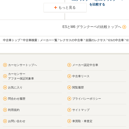
を比較する
もっと見る
ESとM6 グランクーペの比較トップへ
中古車トップ
中古車検索：メーカー一覧
レクサスの中古車
全国のレクサス
ESの中古車
E
カーセンサートップへ
メーカー認定中古車
カーセンサー
中古車リース
アフター保証対象車
お気に入り
閲覧履歴
問合わせ履歴
プライバシーポリシー
利用規約
サイトマップ
お問い合わせ
車買取・車査定