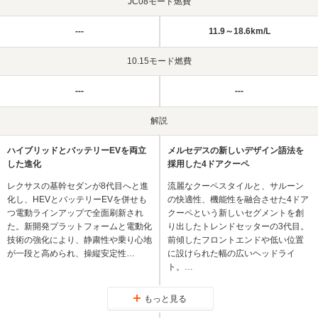
JC08モード燃費
---
11.9～18.6km/L
10.15モード燃費
---
---
解説
ハイブリッドとバッテリーEVを両立
メルセデスの新しいデザイン語法を
した進化
採用した4ドアクーペ
レクサスの基幹セダンが8代目へと進
流麗なクーペスタイルと、サルーン
化し、HEVとバッテリーEVを併せも
の快適性、機能性を融合させた4ドア
つ電動ラインアップで全面刷新され
クーペという新しいセグメントを創
た。新開発プラットフォームと電動化
り出したトレンドセッターの3代目。
技術の強化により、静粛性や乗り心地
前傾したフロントエンドや低い位置
が一段と高められ、操縦安定性…
に設けられた幅の広いヘッドライ
ト。…
もっと見る