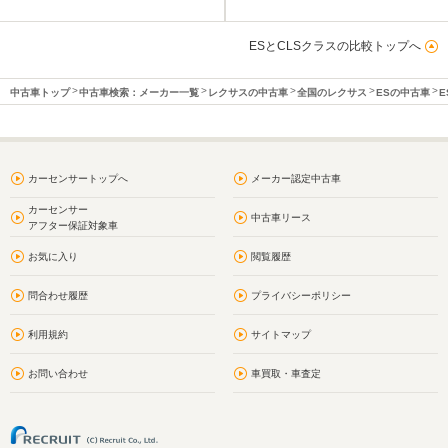
ESとCLSクラスの比較トップへ
中古車トップ
中古車検索：メーカー一覧
レクサスの中古車
全国のレクサス
ESの中古車
E
カーセンサートップへ
メーカー認定中古車
カーセンサー
中古車リース
アフター保証対象車
お気に入り
閲覧履歴
問合わせ履歴
プライバシーポリシー
利用規約
サイトマップ
お問い合わせ
車買取・車査定