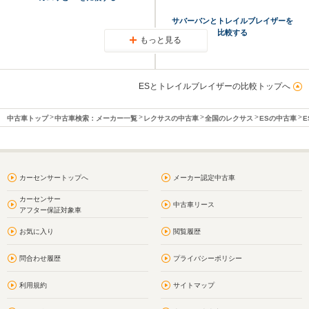
サバーバンとトレイルブレイザーを
比較する
もっと見る
ESとトレイルブレイザーの比較トップへ
中古車トップ
中古車検索：メーカー一覧
レクサスの中古車
全国のレクサス
ESの中古車
E
カーセンサートップへ
メーカー認定中古車
カーセンサー
中古車リース
アフター保証対象車
お気に入り
閲覧履歴
問合わせ履歴
プライバシーポリシー
利用規約
サイトマップ