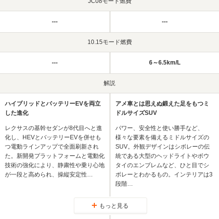
JC08モード燃費
---
---
10.15モード燃費
---
6～6.5km/L
解説
ハイブリッドとバッテリーEVを両立
アメ車とは思えぬ鍛えた足をもつミ
した進化
ドルサイズSUV
レクサスの基幹セダンが8代目へと進
パワー、安全性と使い勝手など、
化し、HEVとバッテリーEVを併せも
様々な要素を備えるミドルサイズの
つ電動ラインアップで全面刷新され
SUV。外観デザインはシボレーの伝
た。新開発プラットフォームと電動化
統である大型のヘッドライトやボウ
技術の強化により、静粛性や乗り心地
タイのエンブレムなど、ひと目でシ
が一段と高められ、操縦安定性…
ボレーとわかるもの。インテリアは3
段階…
もっと見る