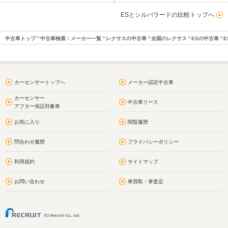
ESとシルバラードの比較トップへ
中古車トップ
中古車検索：メーカー一覧
レクサスの中古車
全国のレクサス
ESの中古車
E
カーセンサートップへ
メーカー認定中古車
カーセンサー
中古車リース
アフター保証対象車
お気に入り
閲覧履歴
問合わせ履歴
プライバシーポリシー
利用規約
サイトマップ
お問い合わせ
車買取・車査定