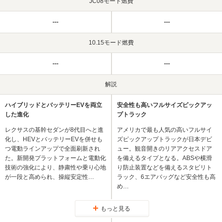
JC08モード燃費
---
---
10.15モード燃費
---
---
解説
ハイブリッドとバッテリーEVを両立
安全性も高いフルサイズピックアッ
した進化
プトラック
レクサスの基幹セダンが8代目へと進
アメリカで最も人気の高いフルサイ
化し、HEVとバッテリーEVを併せも
ズピックアップトラックが日本デビ
つ電動ラインアップで全面刷新され
ュー。観音開きのリアアクセスドア
た。新開発プラットフォームと電動化
を備えるタイプとなる。ABSや横滑
技術の強化により、静粛性や乗り心地
り防止装置などを備えるスタビリト
が一段と高められ、操縦安定性…
ラック、6エアバッグなど安全性も高
め…
もっと見る