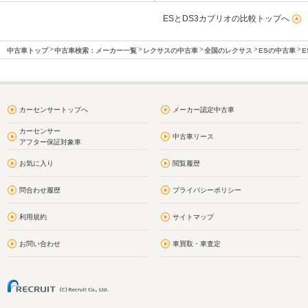
ESとDS3カブリオの比較トップへ
中古車トップ
中古車検索：メーカー一覧
レクサスの中古車
全国のレクサス
ESの中古車
E
カーセンサートップへ
メーカー認定中古車
カーセンサー
中古車リース
アフター保証対象車
お気に入り
閲覧履歴
問合わせ履歴
プライバシーポリシー
利用規約
サイトマップ
お問い合わせ
車買取・車査定