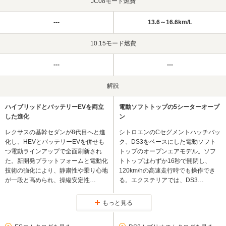
JC08モード燃費
---
13.6～16.6km/L
10.15モード燃費
---
---
解説
ハイブリッドとバッテリーEVを両立
電動ソフトトップの5シーターオープ
した進化
ン
レクサスの基幹セダンが8代目へと進
シトロエンのCセグメントハッチバッ
化し、HEVとバッテリーEVを併せも
ク、DS3をベースにした電動ソフト
つ電動ラインアップで全面刷新され
トップのオープンエアモデル。ソフ
た。新開発プラットフォームと電動化
トトップはわずか16秒で開閉し、
技術の強化により、静粛性や乗り心地
120km/hの高速走行時でも操作でき
が一段と高められ、操縦安定性…
る。エクステリアでは、DS3…
もっと見る