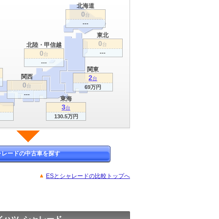
北海道
0
台
---
東北
0
北陸・甲信越
台
0
---
台
---
関東
関西
2
台
0
台
69万円
---
東海
3
台
130.5万円
ャレードの中古車を探す
ESとシャレードの比較トップへ