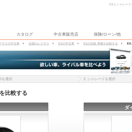
ESとシャレード
カタログ
中古車販売店
保険/ローン/他
クサスの中古車
>
全国のレクサス
>
ESの中古車
>
ESの比較 車種を比較する
>
E
 ESを選択
3. シャレードを選択
報を比較する
ダ