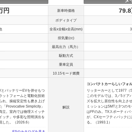
ダ
0万円
79.
新車時価格
ボディタイプ
他
全長x全幅x全高(mm)
排気量(cc)
最高出力（馬力）
駆動方式
乗車定員
10.15モード燃費
コンパクトカーらしいフォ
VとバッテリーEVを併せもつ
リッターカーとして1977（
ラットフォームと電動化技術
このモデルでは、3／5ドア
られ、操縦安定性も磨き上げ
ズを拡大し居住性を向上させて
cative Simplicity」
ミッションは5MTと3つの
解説
両立。室内では物理スイッチ
はFFのみ。TXスポーティ
イッチ」や多彩な照明演出を
が、CXセーフティパックに
た。（2026.6）
る。（1993.1）
ESのカタログを見る