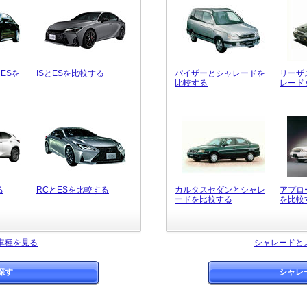
ESを
ISとESを比較する
パイザーとシャレードを
リーザ
比較する
レード
る
RCとESを比較する
カルタスセダンとシャレ
アプロ
ードを比較する
を比較
車種を見る
シャレードと
探す
シャレ