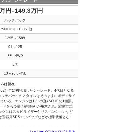
イハツ シャレード
8万円
149.3万円
～
ハッチバック
3750×1620×1385 他
1295～1589
91～125
FF、4WD
5名
13～20.5km/L
ルムは健在
S52）年に初登場したシャレード。4代目となる
ハッチバックのスタイルはそのままにボディサイ
いる。エンジンは1.3Lの直4SOHCの1種類。
モードをもつ電子制御4ATが用意され、駆動方式
パックにはスタビライザー付サスペンションなど
は運転席SRSエアバッグなどが標準装備とな
シャレードのカタログを見る