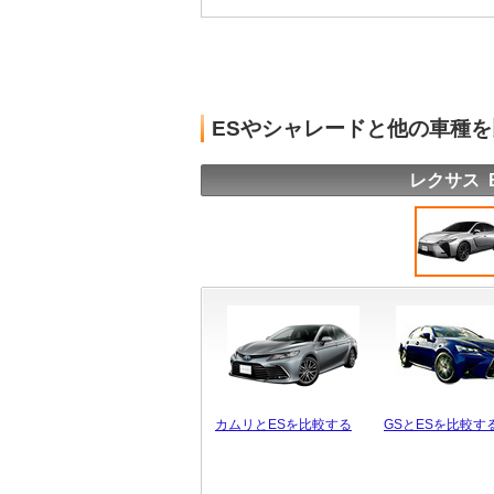
ESやシャレードと他の車種
レクサス 
カムリとESを比較する
GSとESを比較す