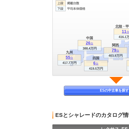
北陸・甲
11
416.1
中国
26
台
関西
388.4万円
79
台
九州
403.9万円
55
台
四国
6
417.7万円
台
419.5万円
ESの中古車を探す
ESとシャレードのカタログ