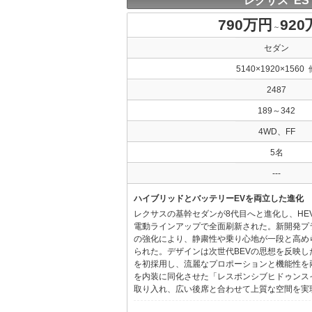
レクサス ES
790万円
92
～
セダン
5140×1920×1560 
2487
189～342
4WD、FF
5名
---
ハイブリッドとバッテリーEVを両立した進化
レクサスの基幹セダンが8代目へと進化し、HE
電動ラインアップで全面刷新された。新開発プ
の強化により、静粛性や乗り心地が一段と高め
られた。デザインは次世代BEVの思想を反映した「Provo
を初採用し、流麗なプロポーションと機能性を
を内装に同化させた「レスポンシブヒドゥンス
取り入れ、広い後席と合わせて上質な空間を実現し