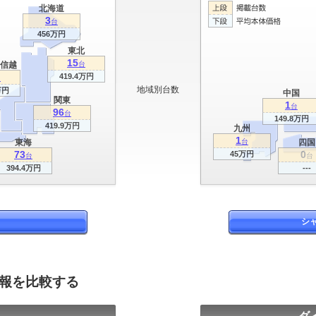
北海道
3
台
456万円
東北
15
信越
台
419.4万円
台
地域別台数
万円
中国
関東
1
台
96
台
149.8万円
419.9万円
九州
1
東海
台
四国
73
0
45万円
台
台
394.4万円
---
シ
情報を比較する