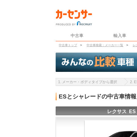
中古車
輸入車
中古車トップ
>
中古車検索：メーカー一覧
>
レ
1. メーカー・ボディタイプから選択
2.
ESとシャレードの中古車情
レクサス ES