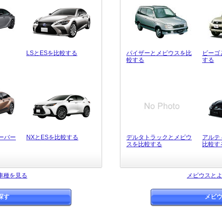
LSとESを比較する
パイザーとメビウスを比
ビーゴ
較する
する
ーバー
NXとESを比較する
デルタトラックとメビウ
アルテ
スを比較する
比較す
車種を見る
メビウスと
探す
メビ