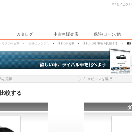
ESとメビウス
カタログ
中古車販売店
保険/ローン/他
クサスの中古車
>
全国のレクサス
>
ESの中古車
>
ESの比較 車種を比較する
>
E
 ESを選択
3. メビウスを選択
を比較する
ダ