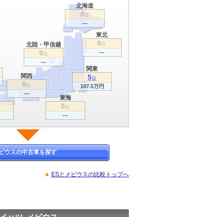
北海道
0
台
---
東北
0
北陸・甲信越
台
0
---
台
---
関東
関西
5
台
0
台
107.5万円
---
東海
0
台
---
ビウスの中古車を探す
ESとメビウスの比較トップへ