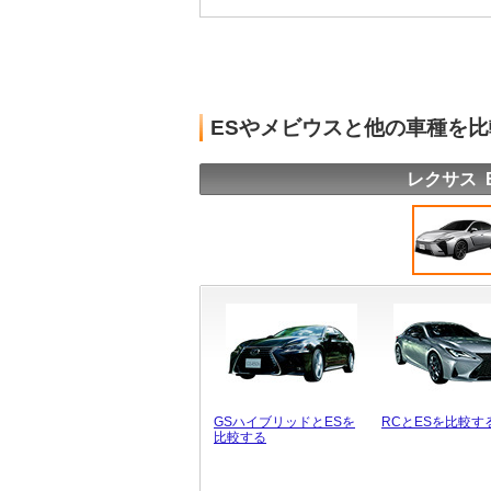
ESやメビウスと他の車種を
レクサス 
GSハイブリッドとESを
RCとESを比較す
比較する