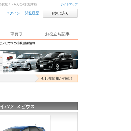
を比較！ - みんなの比較車種
サイトマップ
ログイン
閲覧履歴
お気に入り
車買取
お役立ち記事
Sとメビウスの比較 詳細情報
4. 比較情報が満載！
イハツ メビウス