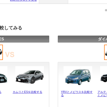
比較してみる
ES
ダイ
る
カムリとESを比較する
YRVとメビウスを比較す
アルテ
る
とメビ