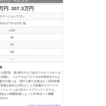
イハツ メビウス
5万円
307.3万円
～
ステーションワゴン
4615×1775×1575 他
1797
99
FF
5名
---
弾
ル第2弾。第1弾モデルであるアルティスがトヨ
と同様に、メビウスはプリウスαのOEMモデルと
最大の違いは、3列7人乗り仕様はなく2列5名乗
快適な室内と535Lという大容量のラゲージス
ートレインは1.8Lのハイブリッドシステム。
軽量化との相乗効果によってJC08モード燃費
13.4）
メビウスのカタログを見る