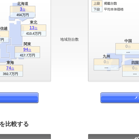
北海道
3
台
456万円
東北
13
信越
台
410.4万円
台
地域別台数
万円
中国
関東
0
台
94
台
---
417.7万円
九州
0
東海
台
四国
74
0
---
台
台
392.7万円
---
メ
報を比較する