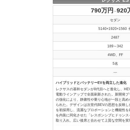
レクサス ES
790万円
92
～
セダン
5140×1920×1560 
2487
189～342
4WD、FF
5名
---
ハイブリッドとバッテリーEVを両立した進化
レクサスの基幹セダンが8代目へと進化し、HE
電動ラインアップで全面刷新された。新開発プ
の強化により、静粛性や乗り心地が一段と高め
られた。デザインは次世代BEVの思想を反映した「Provo
を初採用し、流麗なプロポーションと機能性を
を内装に同化させた「レスポンシブヒドゥンス
取り入れ、広い後席と合わせて上質な空間を実現し