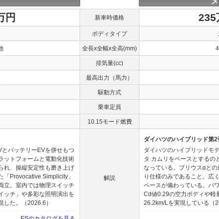
ダ
0万円
23
新車時価格
ボディタイプ
他
全長x全幅x全高(mm)
排気量(cc)
最高出力（馬力）
駆動方式
乗車定員
10.15モード燃費
ダイハツのハイブリッド第2
VとバッテリーEVを併せもつ
ダイハツのハイブリッドモデ
ラットフォームと電動化技術
タ カムリをベースとするの
られ、操縦安定性も磨き上げ
なっている。プリウスαとの
cative Simplicity」
り仕様のみであること。広く
解説
両立。室内では物理スイッチ
ペースが備わっている。パワ
イッチ」や多彩な照明演出を
Cd値0.29の空力ボディや
た。（2026.6）
26.2km/Lを実現している（20
ESのカタログを見る