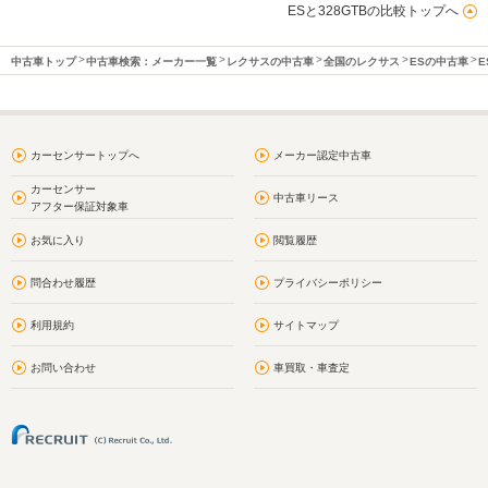
ESと328GTBの比較トップへ
中古車トップ
中古車検索：メーカー一覧
レクサスの中古車
全国のレクサス
ESの中古車
E
カーセンサートップへ
メーカー認定中古車
カーセンサー
中古車リース
アフター保証対象車
お気に入り
閲覧履歴
問合わせ履歴
プライバシーポリシー
利用規約
サイトマップ
お問い合わせ
車買取・車査定