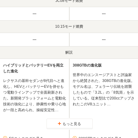
JC08モード燃費
---
---
10.15モード燃費
---
---
解説
ハイブリッドとバッテリーEVを両立
308GTBの進化版
した進化
世界中のエンスージアストと評論家
レクサスの基幹セダンが8代目へと進
から絶賛された、308GTBの進化版。
化し、HEVとバッテリーEVを併せも
モデル名は、フェラーリ伝統を踏襲
つ電動ラインアップで全面刷新され
したもので「3.2L」の「8気筒」を示
た。新開発プラットフォームと電動化
している。従来型比で200ccアップさ
技術の強化により、静粛性や乗り心地
れたこのV8ユニット…
が一段と高められ、操縦安定性…
もっと見る