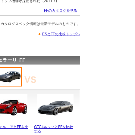
ップ機構が採用された（2011.7）
FFのカタログを見る
※カタログスペック情報は最新モデルのものです。
ESとFFの比較トップへ
ェラーリ FF
ォルニアとFFを比
GTC4ルッソとFFを比較
する