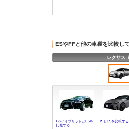
ESやFFと他の車種を比較し
レクサス 
GSハイブリッドとESを
ISとESを比較する
比較する