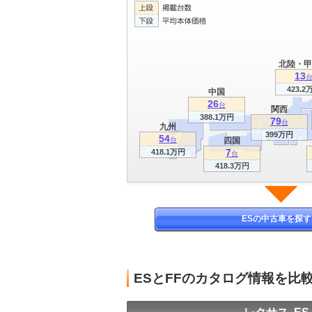
北陸・甲
13
423.2
中国
26
台
関西
388.1万円
79
台
九州
399万円
54
台
四国
7
418.1万円
台
418.3万円
ESの中古車を探す
ESとFFのカタログ情報を比