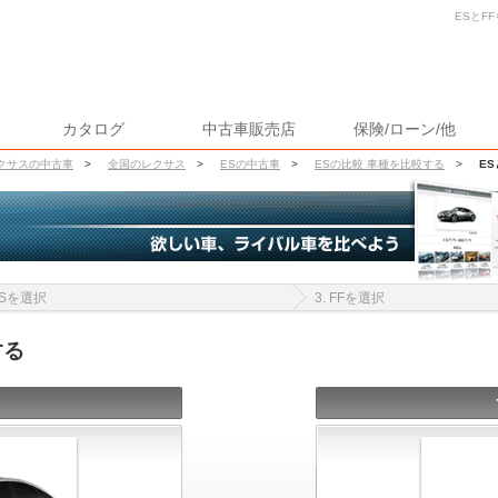
ESとF
カタログ
中古車販売店
保険/ローン/他
クサスの中古車
>
全国のレクサス
>
ESの中古車
>
ESの比較 車種を比較する
>
ES
 ESを選択
3. FFを選択
する