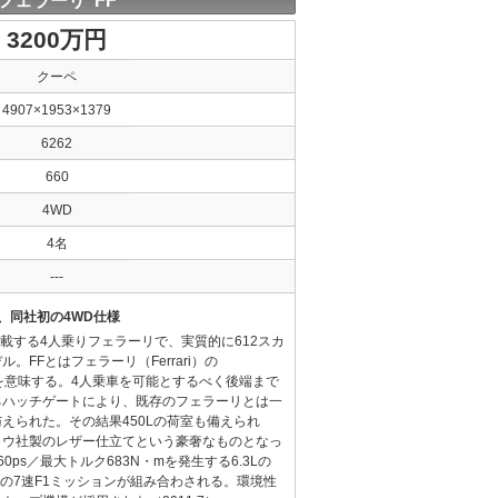
フェラーリ FF
3200万円
クーペ
4907×1953×1379
6262
660
4WD
4名
---
、同社初の4WD仕様
搭載する4人乗りフェラーリで、実質的に612スカ
。FFとはフェラーリ（Ferrari）の
rive）を意味する。4人乗車を可能とするべく後端まで
るハッチゲートにより、既存のフェラーリとは一
えられた。その結果450Lの荷室も備えられ
ラウ社製のレザー仕立てという豪奢なものとなっ
ps／最大トルク683N・mを発生する6.3Lの
チの7速F1ミッションが組み合わされる。環境性