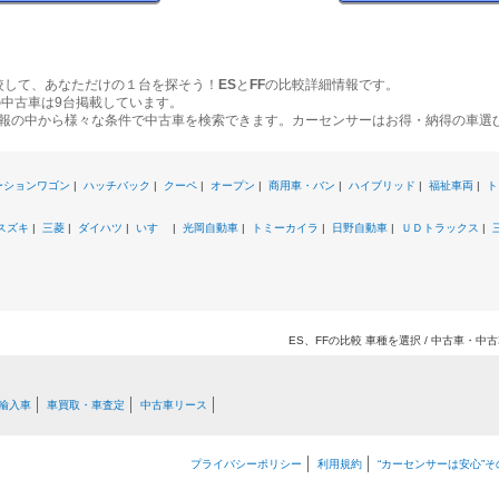
較して、あなただけの１台を探そう！
ES
と
FF
の比較詳細情報です。
の中古車は9台掲載しています。
報の中から様々な条件で中古車を検索できます。カーセンサーはお得・納得の車選
ーションワゴン
|
ハッチバック
|
クーペ
|
オープン
|
商用車・バン
|
ハイブリッド
|
福祉車両
|
ト
スズキ
|
三菱
|
ダイハツ
|
いすゞ
|
光岡自動車
|
トミーカイラ
|
日野自動車
|
ＵＤトラックス
|
ES、FFの比較 車種を選択 / 中古車・
輸入車
車買取・車査定
中古車リース
プライバシーポリシー
利用規約
“カーセンサーは安心”そ