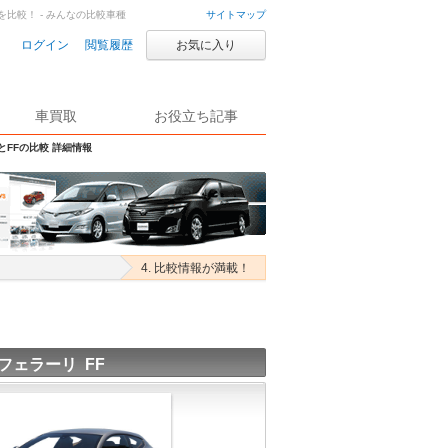
Fを比較！ - みんなの比較車種
サイトマップ
ログイン
閲覧履歴
お気に入り
車買取
お役立ち記事
とFFの比較 詳細情報
4. 比較情報が満載！
フェラーリ FF