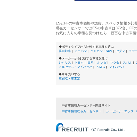
ES
と
FF
の中古車価格や燃費、スペック情報を比
現在カーセンサーでは
ES
の中古車は372台、
FF
お気に入りの車種を見つけたら、豊富な中古車情
◆ボディタイプから比較する車種を選ぶ
軽自動車
|
ミニバン
|
クロカン・SUV
|
セダン
|
ステ
◆メーカーから比較する車種を選ぶ
レクサス
|
トヨタ
|
日産
|
ホンダ
|
マツダ
|
スバル
|
メルセデス・マイバッハ
|
ＡＭＧ
|
マイバッハ
◆車を売却する
車買取・車査定
中古車情報カーセンサー関連サイト
中古車情報ならカーセンサー
カーセンサーエッジ・