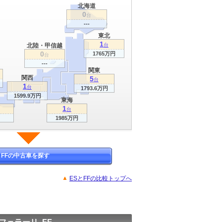
北海道
0
台
---
東北
1
北陸・甲信越
台
0
1765万円
台
---
関東
関西
5
台
1
台
1793.6万円
1599.9万円
東海
1
台
1985万円
FFの中古車を探す
ESとFFの比較トップへ