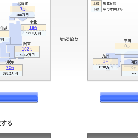
北海道
3
台
456万円
東北
16
信越
台
423.8万円
台
地域別台数
万円
中国
関東
0
台
102
台
---
424.2万円
九州
1
東海
台
四国
72
0
1598万円
台
台
398.2万円
---
較する