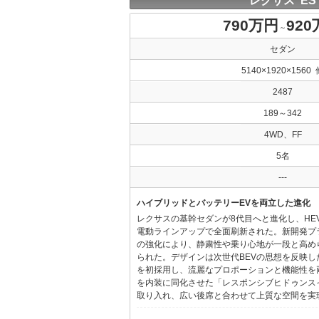
レクサス ES
790万円
92
～
セダン
5140×1920×1560 
2487
189～342
4WD、FF
5名
---
ハイブリッドとバッテリーEVを両立した進化
レクサスの基幹セダンが8代目へと進化し、HE
電動ラインアップで全面刷新された。新開発プ
の強化により、静粛性や乗り心地が一段と高め
られた。デザインは次世代BEVの思想を反映した「Provo
を初採用し、流麗なプロポーションと機能性を
を内装に同化させた「レスポンシブヒドゥンス
取り入れ、広い後席と合わせて上質な空間を実現し