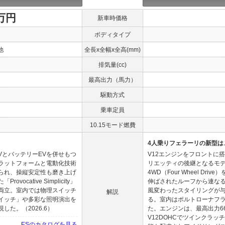
0万円
新車時価格
ボディタイプ
他
全長x全幅x全高(mm)
排気量(cc)
最高出力（馬力）
駆動方式
乗車定員
10.15モード燃費
4人乗りフェラーリの新型は
VとバッテリーEVを併せもつ
V12エンジンをフロントに
ラットフォームと電動化技術
リエッティの後継となるモデル
られ、操縦安定性も磨き上げ
4WD（Four Wheel D
cative Simplicity」
伸ばされたルーフから連な
両立。室内では物理スイッチ
風変わったスタイリングが与
解説
イッチ」や多彩な照明演出を
る。室内はポルトローナフ
た。（2026.6）
た。エンジンは、最高出力660
V12DOHCでツインクラッ
ESのカタログを見る