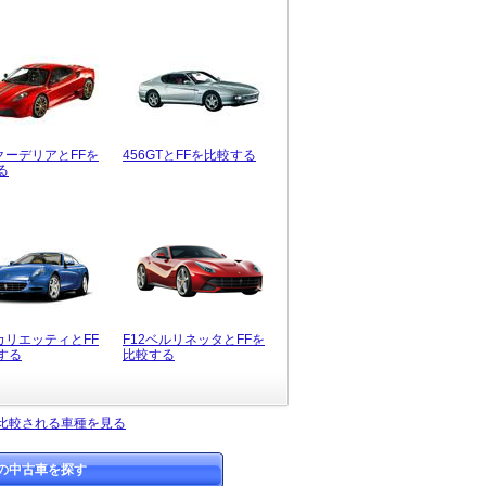
スクーデリアとFFを
456GTとFFを比較する
る
スカリエッティとFF
F12ベルリネッタとFFを
する
比較する
く比較される車種を見る
Fの中古車を探す