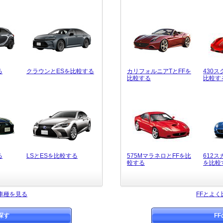
る
クラウンとESを比較する
カリフォルニアTとFFを
430
比較する
比較す
る
LSとESを比較する
575MマラネロとFFを比
612
較する
を比較
車種を見る
FFとよ
探す
F