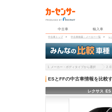
中古車
輸入車
中古車トップ
>
中古車検索：メーカー一覧
>
レ
1. メーカー・ボディタイプから選択
2.
ESとFFの中古車情報を比較
レクサス ES