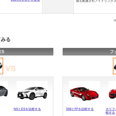
能も配慮されアイドリングスト
てみる
ES
フ
NXとESを比較する
599とFFを比較する
カリフ
較する