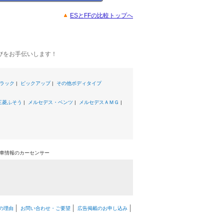
ESとFFの比較トップへ
びをお手伝いします！
ラック
|
ピックアップ
|
その他ボディタイプ
三菱ふそう
|
メルセデス・ベンツ
|
メルセデスＡＭＧ
|
中古車情報のカーセンサー
の理由
お問い合わせ・ご要望
広告掲載のお申し込み