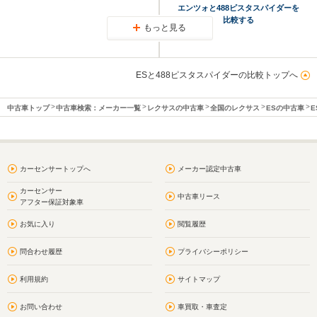
エンツォと488ピスタスパイダーを
比較する
もっと見る
ESと488ピスタスパイダーの比較トップへ
中古車トップ
中古車検索：メーカー一覧
レクサスの中古車
全国のレクサス
ESの中古車
E
カーセンサートップへ
メーカー認定中古車
カーセンサー
中古車リース
アフター保証対象車
お気に入り
閲覧履歴
問合わせ履歴
プライバシーポリシー
利用規約
サイトマップ
お問い合わせ
車買取・車査定