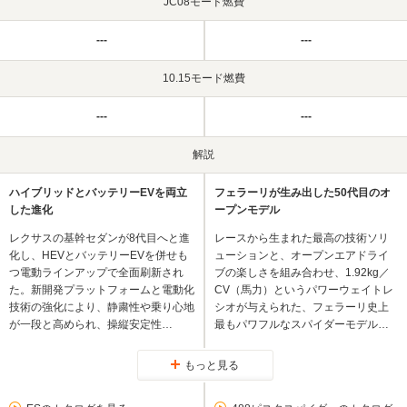
JC08モード燃費
---
---
10.15モード燃費
---
---
解説
ハイブリッドとバッテリーEVを両立
フェラーリが生み出した50代目のオ
した進化
ープンモデル
レクサスの基幹セダンが8代目へと進
レースから生まれた最高の技術ソリ
化し、HEVとバッテリーEVを併せも
ューションと、オープンエアドライ
つ電動ラインアップで全面刷新され
ブの楽しさを組み合わせ、1.92kg／
た。新開発プラットフォームと電動化
CV（馬力）というパワーウェイトレ
技術の強化により、静粛性や乗り心地
シオが与えられた、フェラーリ史上
が一段と高められ、操縦安定性…
最もパワフルなスパイダーモデル…
もっと見る