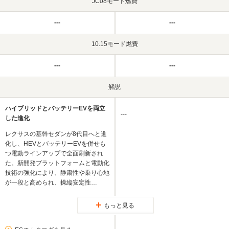
JC08モード燃費
---
---
10.15モード燃費
---
---
解説
ハイブリッドとバッテリーEVを両立
---
した進化
レクサスの基幹セダンが8代目へと進
化し、HEVとバッテリーEVを併せも
つ電動ラインアップで全面刷新され
た。新開発プラットフォームと電動化
技術の強化により、静粛性や乗り心地
が一段と高められ、操縦安定性…
もっと見る