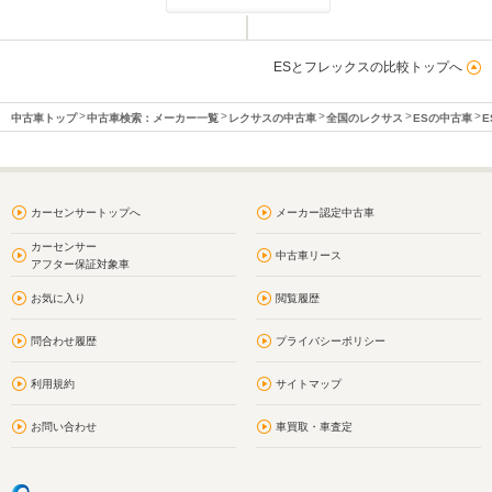
ESとフレックスの比較トップへ
中古車トップ
中古車検索：メーカー一覧
レクサスの中古車
全国のレクサス
ESの中古車
E
カーセンサートップへ
メーカー認定中古車
カーセンサー
中古車リース
アフター保証対象車
お気に入り
閲覧履歴
問合わせ履歴
プライバシーポリシー
利用規約
サイトマップ
お問い合わせ
車買取・車査定