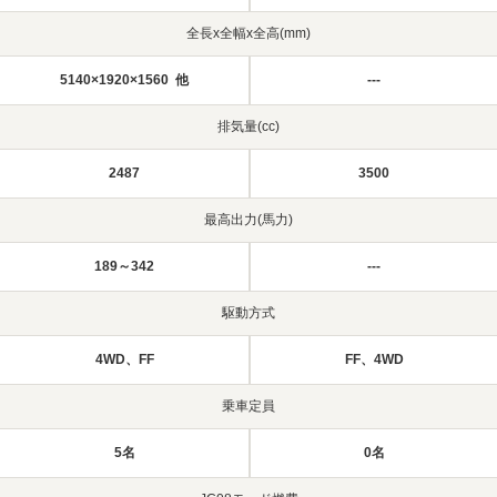
全長x全幅x全高(mm)
5140×1920×1560 他
---
排気量(cc)
2487
3500
最高出力(馬力)
189～342
---
駆動方式
4WD、FF
FF、4WD
乗車定員
5名
0名