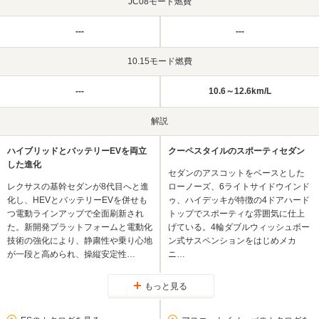
JC08モード燃費
---
---
10.15モード燃費
---
10.6～12.6km/L
解説
ハイブリッドとバッテリーEVを両立
クーペスタイルのスポーティセダン
した進化
セダンのアスコットをベースとした
レクサスの基幹セダンが8代目へと進
ローノーズ、6ライトサイドウインド
化し、HEVとバッテリーEVを併せも
ゥ、ハイデッキが特徴の4ドアハード
つ電動ラインアップで全面刷新され
トップでスポーティな雰囲気に仕上
た。新開発プラットフォームと電動化
げている。4輪ダブルウィッシュボー
技術の強化により、静粛性や乗り心地
ン式サスペンションをはじめメカ
が一段と高められ、操縦安定性…
ニ…
もっと見る