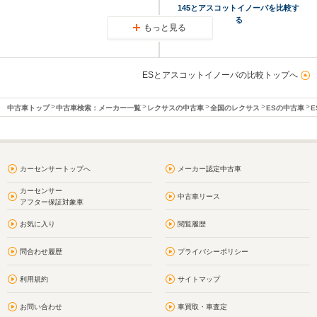
145とアスコットイノーバを比較す
る
もっと見る
ESとアスコットイノーバの比較トップへ
中古車トップ
中古車検索：メーカー一覧
レクサスの中古車
全国のレクサス
ESの中古車
E
カーセンサートップへ
メーカー認定中古車
カーセンサー
中古車リース
アフター保証対象車
お気に入り
閲覧履歴
問合わせ履歴
プライバシーポリシー
利用規約
サイトマップ
お問い合わせ
車買取・車査定