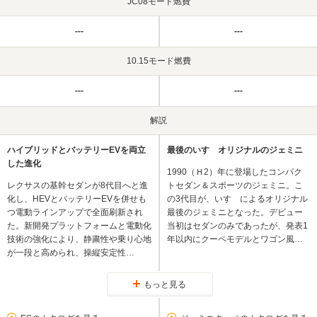
JC08モード燃費
---
---
10.15モード燃費
---
---
解説
ハイブリッドとバッテリーEVを両立
最後のいすゞオリジナルのジェミニ
した進化
1990（Ｈ2）年に登場したコンパク
レクサスの基幹セダンが8代目へと進
トセダン＆スポーツのジェミニ。こ
化し、HEVとバッテリーEVを併せも
の3代目が、いすゞによるオリジナル
つ電動ラインアップで全面刷新され
最後のジェミニとなった。デビュー
た。新開発プラットフォームと電動化
当初はセダンのみであったが、発表1
技術の強化により、静粛性や乗り心地
年以内にクーペモデルとワゴン風…
が一段と高められ、操縦安定性…
もっと見る