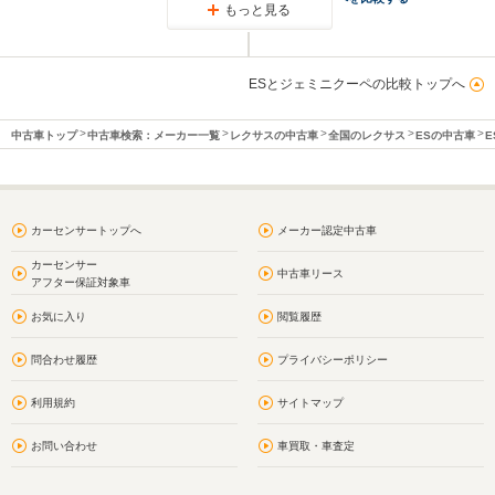
もっと見る
ESとジェミニクーペの比較トップへ
中古車トップ
中古車検索：メーカー一覧
レクサスの中古車
全国のレクサス
ESの中古車
E
カーセンサートップへ
メーカー認定中古車
カーセンサー
中古車リース
アフター保証対象車
お気に入り
閲覧履歴
問合わせ履歴
プライバシーポリシー
利用規約
サイトマップ
お問い合わせ
車買取・車査定