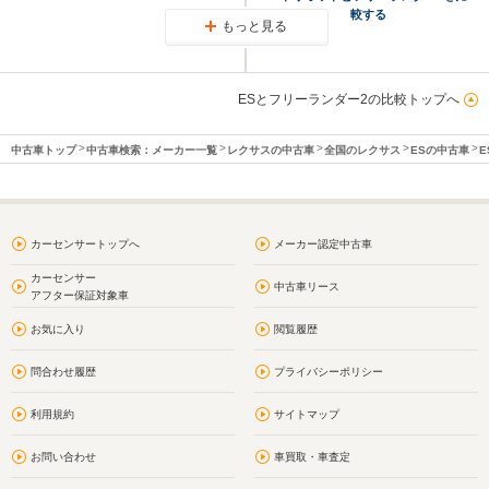
較する
もっと見る
ESとフリーランダー2の比較トップへ
中古車トップ
中古車検索：メーカー一覧
レクサスの中古車
全国のレクサス
ESの中古車
E
カーセンサートップへ
メーカー認定中古車
カーセンサー
中古車リース
アフター保証対象車
お気に入り
閲覧履歴
問合わせ履歴
プライバシーポリシー
利用規約
サイトマップ
お問い合わせ
車買取・車査定