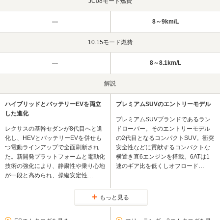
JC08モード燃費
---
8～9km/L
10.15モード燃費
---
8～8.1km/L
解説
ハイブリッドとバッテリーEVを両立
プレミアムSUVのエントリーモデル
した進化
プレミアムSUVブランドであるラン
レクサスの基幹セダンが8代目へと進
ドローバー。そのエントリーモデル
化し、HEVとバッテリーEVを併せも
の2代目となるコンパクトSUV。衝突
つ電動ラインアップで全面刷新され
安全性などに貢献するコンパクトな
た。新開発プラットフォームと電動化
横置き直6エンジンを搭載。6ATは1
技術の強化により、静粛性や乗り心地
速のギア比を低くしオフロード…
が一段と高められ、操縦安定性…
もっと見る