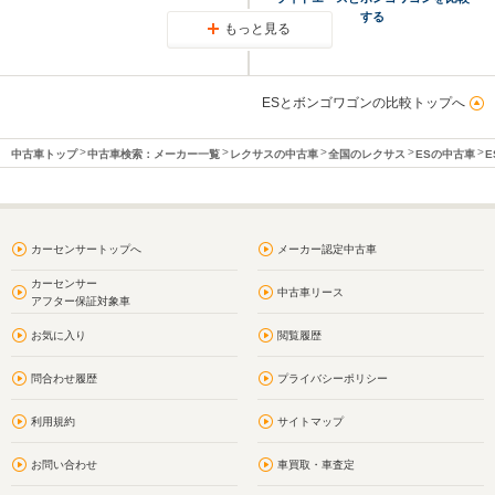
する
もっと見る
ESとボンゴワゴンの比較トップへ
中古車トップ
中古車検索：メーカー一覧
レクサスの中古車
全国のレクサス
ESの中古車
E
カーセンサートップへ
メーカー認定中古車
カーセンサー
中古車リース
アフター保証対象車
お気に入り
閲覧履歴
問合わせ履歴
プライバシーポリシー
利用規約
サイトマップ
お問い合わせ
車買取・車査定