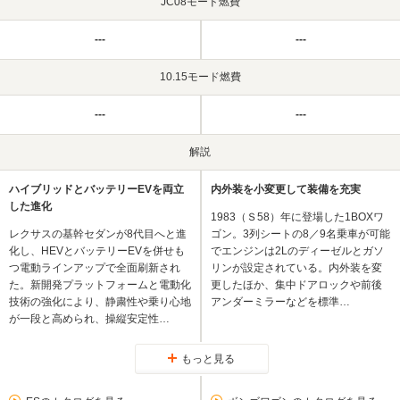
JC08モード燃費
---
---
10.15モード燃費
---
---
解説
ハイブリッドとバッテリーEVを両立
内外装を小変更して装備を充実
した進化
1983（Ｓ58）年に登場した1BOXワ
レクサスの基幹セダンが8代目へと進
ゴン。3列シートの8／9名乗車が可能
化し、HEVとバッテリーEVを併せも
でエンジンは2Lのディーゼルとガソ
つ電動ラインアップで全面刷新され
リンが設定されている。内外装を変
た。新開発プラットフォームと電動化
更したほか、集中ドアロックや前後
技術の強化により、静粛性や乗り心地
アンダーミラーなどを標準…
が一段と高められ、操縦安定性…
もっと見る