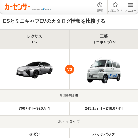
履歴
お気に入り
メニュー
ESとミニキャブEVのカタログ情報を比較する
レクサス
三菱
ES
ミニキャブEV
新車時価格
790万円～920万円
243.1万円～248.6万円
ボディタイプ
セダン
ハッチバック