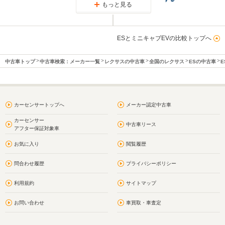
もっと見る
ESとミニキャブEVの比較トップへ
中古車トップ
中古車検索：メーカー一覧
レクサスの中古車
全国のレクサス
ESの中古車
E
カーセンサートップへ
メーカー認定中古車
カーセンサー
中古車リース
アフター保証対象車
お気に入り
閲覧履歴
問合わせ履歴
プライバシーポリシー
利用規約
サイトマップ
お問い合わせ
車買取・車査定