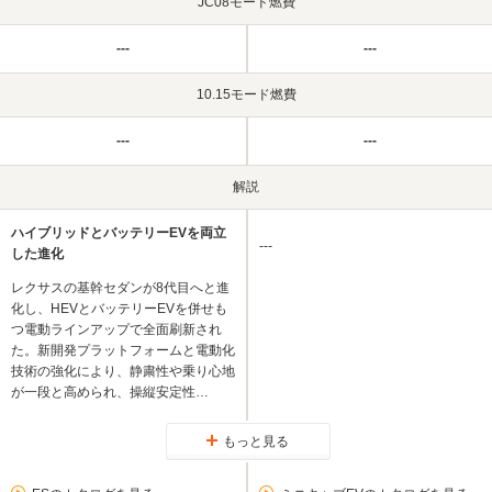
JC08モード燃費
---
---
10.15モード燃費
---
---
解説
ハイブリッドとバッテリーEVを両立
---
した進化
レクサスの基幹セダンが8代目へと進
化し、HEVとバッテリーEVを併せも
つ電動ラインアップで全面刷新され
た。新開発プラットフォームと電動化
技術の強化により、静粛性や乗り心地
が一段と高められ、操縦安定性…
もっと見る