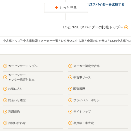
750Sと765LTスパイダーを比較する
もっと見る
ESと765LTスパイダーの比較トップへ
中古車トップ
中古車検索：メーカー一覧
レクサスの中古車
全国のレクサス
ESの中古車
E
カーセンサートップへ
メーカー認定中古車
カーセンサー
中古車リース
アフター保証対象車
お気に入り
閲覧履歴
問合わせ履歴
プライバシーポリシー
利用規約
サイトマップ
お問い合わせ
車買取・車査定