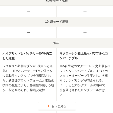
JC08モード燃費
---
---
10.15モード燃費
---
---
解説
ハイブリッドとバッテリーEVを両立
マクラーレン史上最もパワフルなコ
した進化
ンバーチブル
レクサスの基幹セダンが8代目へと進
765台限定のマクラーレン史上最もパ
化し、HEVとバッテリーEVを併せも
ワフルなコンバーチブル。すべてカ
つ電動ラインアップで全面刷新され
スタマーオーダーで生産され、各車
た。新開発プラットフォームと電動化
両にナンバリングが与えられる。
技術の強化により、静粛性や乗り心地
「LT」とはロングテールの略称で、
が一段と高められ、操縦安定性…
引き延ばされたロングテールには、
ア…
もっと見る