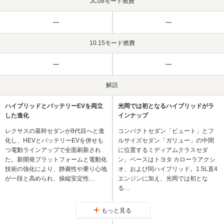
JC08モード燃費
---
---
10.15モード燃費
---
---
解説
ハイブリッドとバッテリーEVを両立
光岡では初となるハイブリッドがラ
した進化
インナップ
レクサスの基幹セダンが8代目へと進
コンパクトセダン「ビュート」とフ
化し、HEVとバッテリーEVを併せも
ルサイズセダン「ガリュー」の中間
つ電動ラインアップで全面刷新され
に位置するミディアムクラスセダ
た。新開発プラットフォームと電動化
ン。ベースはトヨタ カローラアクシ
技術の強化により、静粛性や乗り心地
オ、および同ハイブリッド。1.5L直4
が一段と高められ、操縦安定性…
エンジンに加え、光岡では初とな
る…
もっと見る