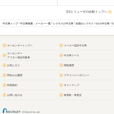
ESとリューギの比較トップへ
中古車トップ
中古車検索：メーカー一覧
レクサスの中古車
全国のレクサス
ESの中古車
E
カーセンサートップへ
メーカー認定中古車
カーセンサー
中古車リース
アフター保証対象車
お気に入り
閲覧履歴
問合わせ履歴
プライバシーポリシー
利用規約
サイトマップ
お問い合わせ
車買取・車査定