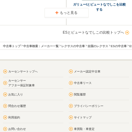
ガリューIとビュートなでしこを比較
する
もっと見る
ESとビュートなでしこの比較トップへ
中古車トップ
中古車検索：メーカー一覧
レクサスの中古車
全国のレクサス
ESの中古車
E
カーセンサートップへ
メーカー認定中古車
カーセンサー
中古車リース
アフター保証対象車
お気に入り
閲覧履歴
問合わせ履歴
プライバシーポリシー
利用規約
サイトマップ
お問い合わせ
車買取・車査定