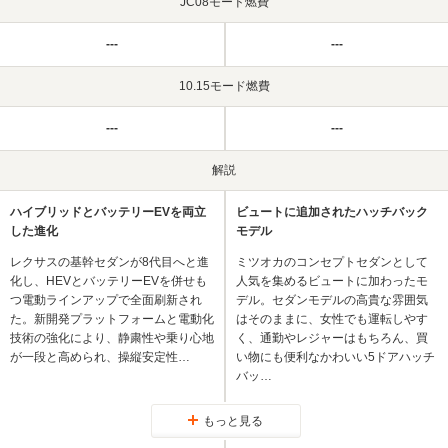
JC08モード燃費
---
---
10.15モード燃費
---
---
解説
ハイブリッドとバッテリーEVを両立
ビュートに追加されたハッチバック
した進化
モデル
レクサスの基幹セダンが8代目へと進
ミツオカのコンセプトセダンとして
化し、HEVとバッテリーEVを併せも
人気を集めるビュートに加わったモ
つ電動ラインアップで全面刷新され
デル。セダンモデルの高貴な雰囲気
た。新開発プラットフォームと電動化
はそのままに、女性でも運転しやす
技術の強化により、静粛性や乗り心地
く、通勤やレジャーはもちろん、買
が一段と高められ、操縦安定性…
い物にも便利なかわいい5ドアハッチ
バッ…
もっと見る