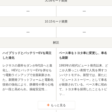
JC08モード燃費
---
---
10.15モード燃費
---
---
解説
ハイブリッドとバッテリーEVを両立
ベース車をトヨタ車に変更し、車名
した進化
も刷新
レクサスの基幹セダンが8代目へと進
1993年の初代ビュート発売以来、ど
化し、HEVとバッテリーEVを併せも
こか人懐っこい表情で人気を博すコ
つ電動ラインアップで全面刷新され
ンパクトモデル。新型では、新たに
た。新開発プラットフォームと電動化
「ビュートストーリー」として車名
技術の強化により、静粛性や乗り心地
が刷新されている。ベース車に初め
が一段と高められ、操縦安定性…
て、トヨタ車を採用したこともトピ
ッ…
もっと見る