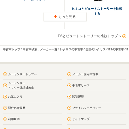
ヒミコとビュートストーリーを比較
する
もっと見る
ESとビュートストーリーの比較トップへ
中古車トップ
中古車検索：メーカー一覧
レクサスの中古車
全国のレクサス
ESの中古車
E
カーセンサートップへ
メーカー認定中古車
カーセンサー
中古車リース
アフター保証対象車
お気に入り
閲覧履歴
問合わせ履歴
プライバシーポリシー
利用規約
サイトマップ