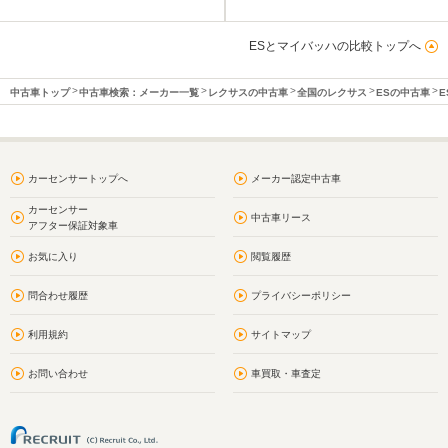
ESとマイバッハの比較トップへ
中古車トップ
中古車検索：メーカー一覧
レクサスの中古車
全国のレクサス
ESの中古車
E
カーセンサートップへ
メーカー認定中古車
カーセンサー
中古車リース
アフター保証対象車
お気に入り
閲覧履歴
問合わせ履歴
プライバシーポリシー
利用規約
サイトマップ
お問い合わせ
車買取・車査定