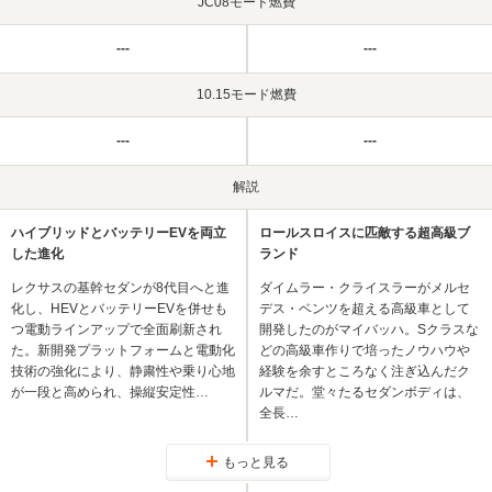
JC08モード燃費
---
---
10.15モード燃費
---
---
解説
ハイブリッドとバッテリーEVを両立
ロールスロイスに匹敵する超高級ブ
した進化
ランド
レクサスの基幹セダンが8代目へと進
ダイムラー・クライスラーがメルセ
化し、HEVとバッテリーEVを併せも
デス・ベンツを超える高級車として
つ電動ラインアップで全面刷新され
開発したのがマイバッハ。Sクラスな
た。新開発プラットフォームと電動化
どの高級車作りで培ったノウハウや
技術の強化により、静粛性や乗り心地
経験を余すところなく注ぎ込んだク
が一段と高められ、操縦安定性…
ルマだ。堂々たるセダンボディは、
全長…
もっと見る