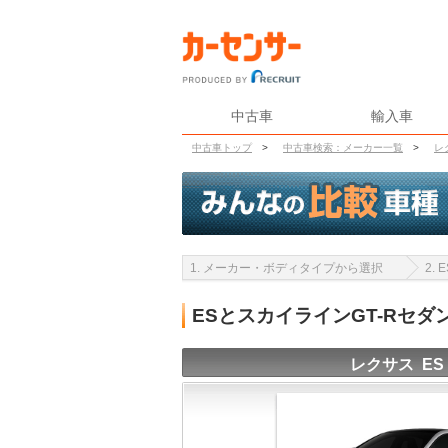
中古車
輸入車
中古車トップ
>
中古車検索：メーカー一覧
>
レ
1. メーカー・ボディタイプから選択
2.
ESとスカイラインGT-Rセ
レクサス ES