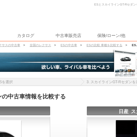
ESとスカイラインGT-Rセダン
カタログ
中古車販売店
保険/ローン/他
クサスの中古車
>
全国のレクサス
>
ESの中古車
>
ESの比較 車種を比較する
>
E
 ESを選択
3. スカイラインGT-Rセダン
ダンの中古車情報を比較する
日産 ス