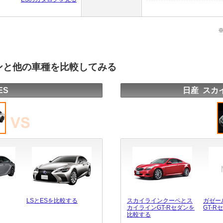
ダンと他の車種を比較してみる
ES
日産 スカ
LSとESを比較する
スカイラインクーペとス
ガゼー
カイラインGT-Rセダンを
GT-
比較する