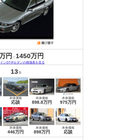
6万円
1450万円
～
インGT-Rセダンの相場表を見る
13
台
本体価格
本体価格
本体価格
応談
898.8万円
975万円
本体価格
本体価格
本体価格
446万円
898万円
応談