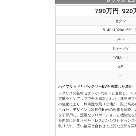
レクサス ES
790万円
92
～
セダン
5140×1920×1560 
2487
189～342
4WD、FF
5名
---
ハイブリッドとバッテリーEVを両立した進化
レクサスの基幹セダンが8代目へと進化し、HE
電動ラインアップで全面刷新された。新開発プ
の強化により、静粛性や乗り心地が一段と高め
られた。デザインは次世代BEVの思想を反映した「Provo
を初採用し、流麗なプロポーションと機能性を
を内装に同化させた「レスポンシブヒドゥンス
取り入れ、広い後席と合わせて上質な空間を実現し