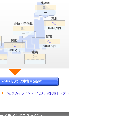
北海道
0
台
---
東北
1
北陸・甲信越
台
0
898.8万円
台
---
関東
関西
7
台
1
台
940.8万円
1198万円
東海
0
台
---
ンGT-Rセダンの中古車を探す
ESとスカイラインGT-Rセダンの比較トップへ