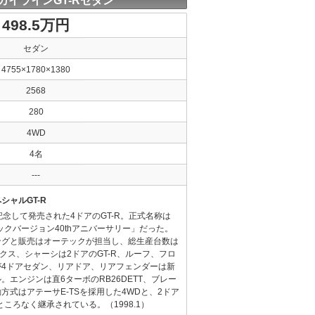
カイラインGT-Rセダン
498.5万円
セダン
4755×1780×1380
2568
280
4WD
4名
---
ャルGT-R
記念して発売された4ドアのGT-R。正式名称は
ックバージョン40thアニバーサリー」だった。
ングと販売はオーテックが担当し、総生産台数は
クス、シャーシは2ドアのGT-R、ルーフ、フロ
が4ドアセダン、リアドア、リアフェンダーは新
エンジンは直6ターボのRB26DETT、ブレー
方式はアテーサE-TSを採用した4WDと、2ドア
ところなく継承されている。（1998.1）