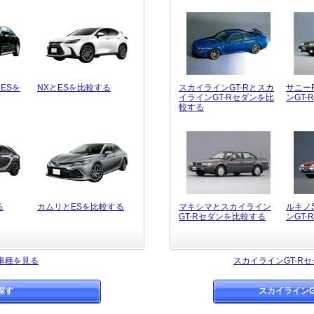
ESを
NXとESを比較する
スカイラインGT-Rとスカ
サニー
イラインGT-Rセダンを比
ンGT
較する
る
カムリとESを比較する
マキシマとスカイライン
ルキノ
GT-Rセダンを比較する
ンGT
車種を見る
スカイラインGT-R
探す
スカイラインG