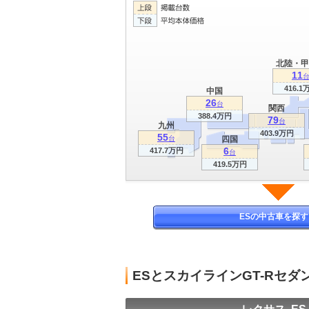
北陸・甲
11
416.1
中国
26
台
関西
388.4万円
79
台
九州
403.9万円
55
台
四国
6
417.7万円
台
419.5万円
ESの中古車を探す
ESとスカイラインGT-Rセ