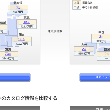
北海道
3
台
456万円
東北
15
信越
台
419.4万円
台
地域別台数
万円
中国
関東
2
台
96
台
975万円
419.9万円
九州
2
東海
台
四国
73
0
855.5万円
台
台
394.4万円
---
スカイライ
ダンのカタログ情報を比較する