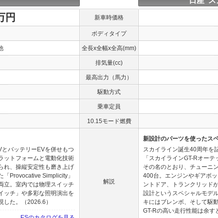
日産 ス
0万円
新車時価格
ボディタイプ
他
全長x全幅x全高(mm)
排気量(cc)
最高出力（馬力）
駆動方式
乗車定員
10.15モード燃費
新設計のパーツを使ったスペシ
VとバッテリーEVを併せもつ
スカイライン誕生40周年を
ラットフォームと電動化技術
「スカイラインGT-Rオーテ
られ、操縦安定性も磨き上げ
その名のとおり、チューニ
cative Simplicity」
400台。エンジンやギアボッ
解説
両立。室内では物理スイッチ
ントドア、トランクリッド
イッチ」や多彩な照明演出を
設計というスペシャルモデル。
た。（2026.6）
キにはブレンボ、そして駆動
GT-Rの高い走行性能は余す
ESのカタログを見る