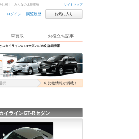
を比較！ - みんなの比較車種
サイトマップ
ログイン
閲覧履歴
お気に入り
車買取
お役立ち記事
SとスカイラインGT-Rセダンの比較 詳細情報
を選択
4. 比較情報が満載！
カイラインGT-Rセダン