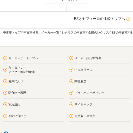
ESとセフィーロの比較トップへ
中古車トップ
中古車検索：メーカー一覧
レクサスの中古車
全国のレクサス
ESの中古車
E
カーセンサートップへ
メーカー認定中古車
カーセンサー
中古車リース
アフター保証対象車
お気に入り
閲覧履歴
問合わせ履歴
プライバシーポリシー
利用規約
サイトマップ
お問い合わせ
車買取・車査定