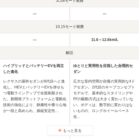
JC08モード燃費
---
---
10.15モード燃費
---
11.6～12.6km/L
解説
ハイブリッドとバッテリーEVを両立
ゆとりと実用性を目指した合理的セ
した進化
ダン
レクサスの基幹セダンが8代目へと進
広大な室内空間が自慢の実用的な4ド
化し、HEVとバッテリーEVを併せも
アセダン。2代目のキープコンセプト
つ電動ラインアップで全面刷新され
モデルで、基本的なスタイリングや
た。新開発プラットフォームと電動化
FFの駆動方式は大きく変わっていな
技術の強化により、静粛性や乗り心地
い。ボディは、数字的に変わりはな
が一段と高められ、操縦安定性…
いものの、ロングホイールベース
化…
もっと見る